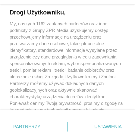
działalności leczniczej.
Drogi Użytkowniku,
Żaden utwór zamieszczony w serwisie nie może być powielany i
My, naszych 1162 zaufanych partnerów oraz inne
rozpowszechniany lub dalej rozpowszechniany w jakikolwiek sposób
(w tym także elektroniczny lub mechaniczny) na jakimkolwiek polu
podmioty z Grupy ZPR Media uzyskujemy dostęp i
eksploatacji w jakiejkolwiek formie, włącznie z umieszczaniem w
przechowujemy informacje na urządzeniu oraz
Internecie bez pisemnej zgody właściciela praw. Jakiekolwiek użycie
przetwarzamy dane osobowe, takie jak unikalne
lub wykorzystanie utworów w całości lub w części z naruszeniem
prawa, tzn. bez właściwej zgody, jest zabronione pod groźbą kary i
identyfikatory, standardowe informacje wysyłane przez
może być ścigane prawnie.
urządzenie czy dane przeglądania w celu zapewniania
spersonalizowanych reklam, wybór spersonalizowanych
treści, pomiar reklam i treści, badanie odbiorców oraz
ulepszanie usług. Za zgodą Użytkownika my i Zaufani
Partnerzy możemy używać dokładnych danych
geolokalizacyjnych oraz aktywnie skanować
charakterystykę urządzenia do celów identyfikacji.
O nas
Ponieważ cenimy Twoją prywatność, prosimy o zgodę na
korzystanie z tych technologii poprzez kliknięcie
Informacje prawne
„Akceptuję”. Zgoda jest dobrowolna i zawsze możesz ją
Nasze serwisy
zmienić/wycofać klikając przycisk ustawień prywatności
PARTNERZY
USTAWIENIA
znajdujący się w lewym dolnym rogu strony
. Niektóre
© 2026 Grupa ZPR Media