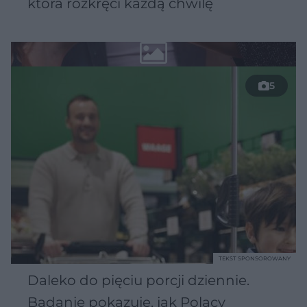
która rozkręci każdą chwilę
5
TEKST SPONSOROWANY
Daleko do pięciu porcji dziennie.
Badanie pokazuje, jak Polacy