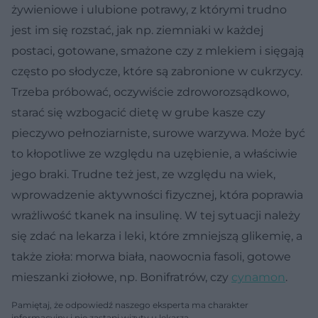
żywieniowe i ulubione potrawy, z którymi trudno
jest im się rozstać, jak np. ziemniaki w każdej
postaci, gotowane, smażone czy z mlekiem i sięgają
często po słodycze, które są zabronione w cukrzycy.
Trzeba próbować, oczywiście zdroworozsądkowo,
starać się wzbogacić dietę w grube kasze czy
pieczywo pełnoziarniste, surowe warzywa. Może być
to kłopotliwe ze względu na uzębienie, a właściwie
jego braki. Trudne też jest, ze względu na wiek,
wprowadzenie aktywności fizycznej, która poprawia
wrażliwość tkanek na insulinę. W tej sytuacji należy
się zdać na lekarza i leki, które zmniejszą glikemię, a
także zioła: morwa biała, naowocnia fasoli, gotowe
mieszanki ziołowe, np. Bonifratrów, czy
cynamon
.
Pamiętaj, że odpowiedź naszego eksperta ma charakter
informacyjny i nie zastąpi wizyty u lekarza.