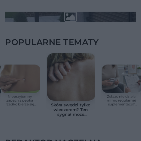
POPULARNE TEMATY
Nieprzyjemny
Żelazo nie działa
zapach z pępka
mimo regularnej
rzadko bierze się
suplementacji?
Skóra swędzi tylko
znikąd. Jeden objaw
Przyczyna może
wieczorem? Ten
zmienia wszystko
ukrywać się w
sygnał może
jelitach
wskazywać na
chorobę, która długo
nie daje objawów