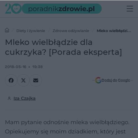
Diety i żywienie
Zdrowe odżywianie
Mleko wielbłądzie dla
cukrzyka? [Porada eksperta]
Mleko wielbłądzie dla
cukrzyka? [Porada eksperta]
2018-05-16
19:38
Dodaj do Google
Iza Czajka
Mam pytanie odnośnie mleka wielbłądziego.
Opiekujemy się moim dziadkiem, który jest