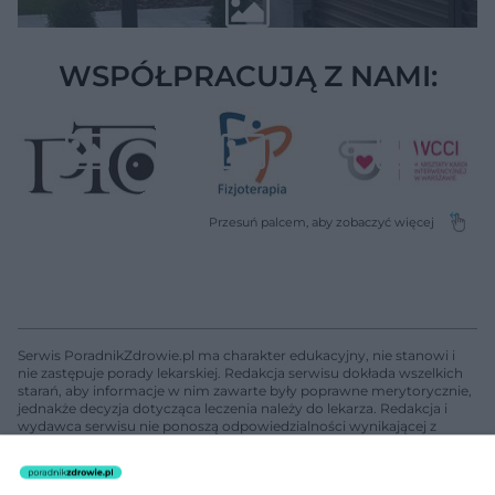
WSPÓŁPRACUJĄ Z NAMI:
Serwis PoradnikZdrowie.pl ma charakter edukacyjny, nie stanowi i
nie zastępuje porady lekarskiej. Redakcja serwisu dokłada wszelkich
starań, aby informacje w nim zawarte były poprawne merytorycznie,
jednakże decyzja dotycząca leczenia należy do lekarza. Redakcja i
wydawca serwisu nie ponoszą odpowiedzialności wynikającej z
zastosowania informacji zamieszczonych na stronach serwisu, który
nie prowadzi działalności leczniczej polegającej na udzielaniu
świadczeń zdrowotnych w rozumieniu art. 3 ust 1 ustawy o