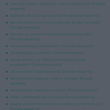
Dlaczego jestem osłabiona i nie mogę przytyć? [Porada
eksperta]
Jadłospis dla chorego na jelitówkę [Porada eksperta]
Jak nastolatka może wymodelować biodra i pośladki?
[Porada eksperta]
Jak obniżyć poziom cholesterolu dietą przy IBS?
[Porada eksperta]
Jak przyspieszyć metabolizm? [Porada eksperta]
Jak przytyć przy celiakii? [Porada eksperta]
Jak sprawdzić, czy odżywka białkowa została
przebadana? [Porada eksperta]
Jak stosować hubę brzozową? [Porada eksperta]
Jak zwiększyć wagę po resekcji żołądka? [Porada
eksperta]
Jak zwiększyć wagę przy celiakii? [Porada eksperta]
Mleko wielbłądzie dla cukrzyka? [Porada eksperta]
Nagłe tycie po hormonach na niedoczynność tarczycy
[Porada eksperta]