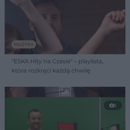
MUZYKA
"ESKA Hity na Czasie" – playlista,
która rozkręci każdą chwilę
5