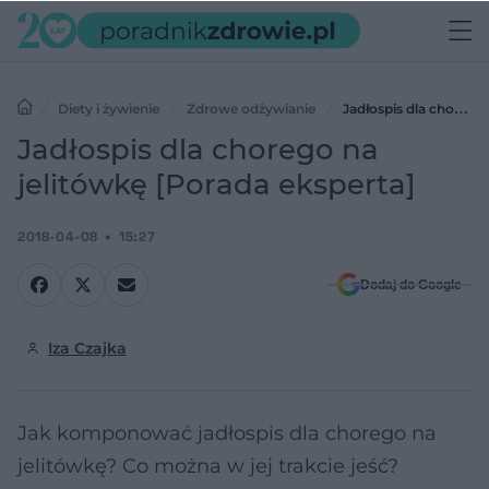
Diety i żywienie
Zdrowe odżywianie
Jadłospis dla chorego
na jelitówkę [Porada eksperta]
Jadłospis dla chorego na
jelitówkę [Porada eksperta]
2018-04-08
15:27
Dodaj do Google
Iza Czajka
Jak komponować jadłospis dla chorego na
jelitówkę? Co można w jej trakcie jeść?