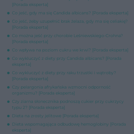
[Porada eksperta]
Co jeść, gdy ma się Candida albicans? [Porada eksperta]
Co jeść, żeby uzupełnić brak żelaza, gdy ma się celiakię?
[Porada eksperta]
Co można jeść przy chorobie Leśniewskiego-Crohna?
[Porada eksperta]
Co wpływa na poziom cukru we krwi? [Porada eksperta]
Co wykluczyć z diety przy Candida albicans? [Porada
eksperta]
Co wykluczyć z diety przy raku trzustki i wątroby?
[Porada eksperta]
Czy pelargonia afrykańska wzmocni odporność
organizmu? [Porada eksperta]
Czy ziarna słonecznika podnoszą cukier przy cukrzycy
typu 2? [Porada eksperta]
Dieta na zrosty jelitowe [Porada eksperta]
Dieta wspomagająca odbudowę hemoglobiny [Porada
eksperta]