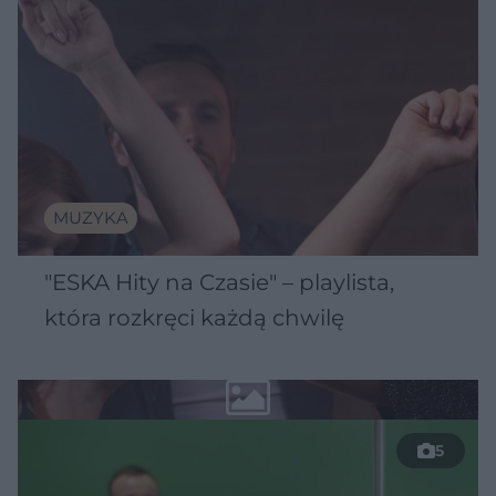
MUZYKA
"ESKA Hity na Czasie" – playlista,
która rozkręci każdą chwilę
5