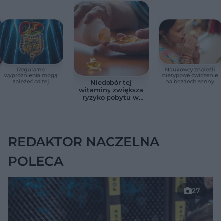
Regularne
Naukowcy znaleźli
wypróżnienia mogą
nietypowe ćwiczenie
zależeć od tej
na bezdech senny.
Niedobór tej
witaminy. Odkrycie
Efekty zaskoczyły
witaminy zwiększa
zaskoczyło
badaczy
ryzyko pobytu w
naukowców
szpitalu. Badanie
objęło 36 tys. osób
REDAKTOR NACZELNA
POLECA
27