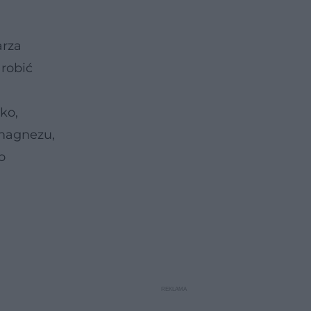
arza
 robić
ko,
 magnezu,
o