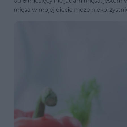
0d 8 miesięcy nie jadam mięsa, jestem w
mięsa w mojej diecie może niekorzystni