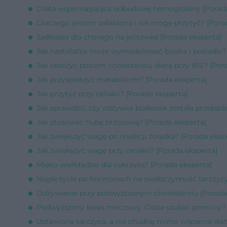
Dieta wspomagająca odbudowę hemoglobiny [Porada
Dlaczego jestem osłabiona i nie mogę przytyć? [Pora
Jadłospis dla chorego na jelitówkę [Porada eksperta]
Jak nastolatka może wymodelować biodra i pośladki? 
Jak obniżyć poziom cholesterolu dietą przy IBS? [Por
Jak przyspieszyć metabolizm? [Porada eksperta]
Jak przytyć przy celiakii? [Porada eksperta]
Jak sprawdzić, czy odżywka białkowa została przebada
Jak stosować hubę brzozową? [Porada eksperta]
Jak zwiększyć wagę po resekcji żołądka? [Porada eksp
Jak zwiększyć wagę przy celiakii? [Porada eksperta]
Mleko wielbłądzie dla cukrzyka? [Porada eksperta]
Nagłe tycie po hormonach na niedoczynność tarczycy
Odżywianie przy podwyższonym cholesterolu [Porada
Podwyższony kwas moczowy. Gdzie szukać pomocy? [
Ustawiona tarczyca, a nie chudnę mimo wsparcia diet