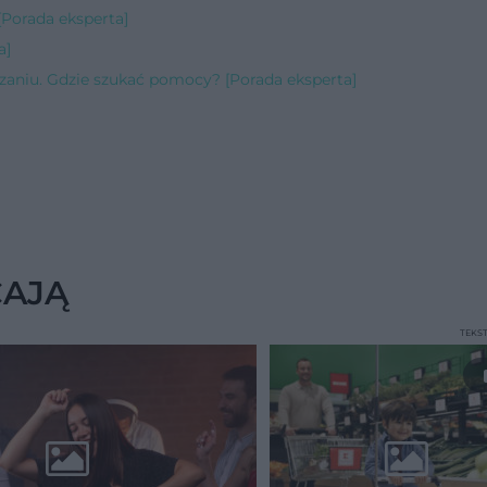
[Porada eksperta]
a]
zaniu. Gdzie szukać pomocy? [Porada eksperta]
CAJĄ
TEKS