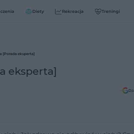
czenia
Diety
Rekreacja
Treningi
a [Porada eksperta]
a eksperta]
Do