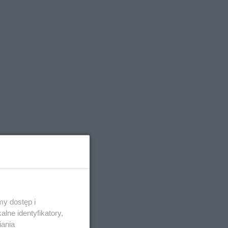
ów.
y dostęp i
lne identyfikatory,
iania