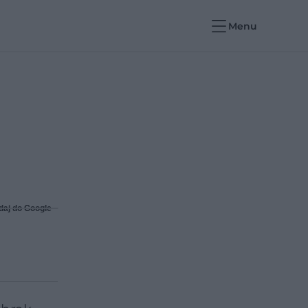
Menu
daj do Google