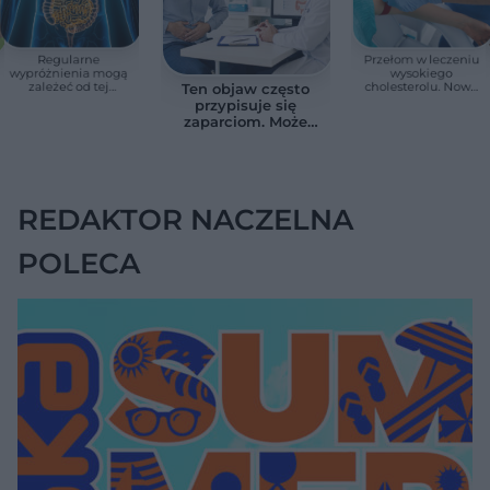
Regularne
Przełom w leczeniu
wypróżnienia mogą
wysokiego
zależeć od tej
cholesterolu. Nowa
Ten objaw często
witaminy. Odkrycie
terapia zmniejszyła
przypisuje się
zaskoczyło
LDL o ponad połowę
zaparciom. Może
naukowców
jednak wskazywać
na chorobę jelita
REDAKTOR NACZELNA
POLECA