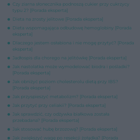
Czy ziarna słonecznika podnoszą cukier przy cukrzycy
typu 2? [Porada eksperta]
Dieta na zrosty jelitowe [Porada eksperta]
Dieta wspomagająca odbudowę hemoglobiny [Porada
eksperta]
Dlaczego jestem osłabiona i nie mogę przytyć? [Porada
eksperta]
Jadłospis dla chorego na jelitówkę [Porada eksperta]
Jak nastolatka może wymodelować biodra i pośladki?
[Porada eksperta]
Jak obniżyć poziom cholesterolu dietą przy IBS?
[Porada eksperta]
Jak przyspieszyć metabolizm? [Porada eksperta]
Jak przytyć przy celiakii? [Porada eksperta]
Jak sprawdzić, czy odżywka białkowa została
przebadana? [Porada eksperta]
Jak stosować hubę brzozową? [Porada eksperta]
Jak zwiększyć wagę po resekcji żołądka? [Porada