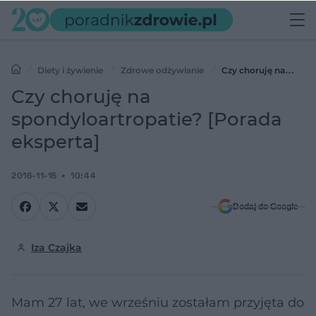
Diety i żywienie
Zdrowe odżywianie
Czy choruję na
spondyloartropatie? [Porada eksperta]
Czy choruję na
spondyloartropatie? [Porada
eksperta]
2016-11-15
10:44
Dodaj do Google
Iza Czajka
Mam 27 lat, we wrześniu zostałam przyjęta do