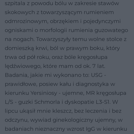
szpitala z powodu bólu w zakresie stawów
skokowych z towarzyszącym rumieniem
odmrozinowym, obrzękiem i pojedynczymi
ogniskami o morfologii rumienia guzowatego
na nogach. Towarzyszyły temu wolne stolce z
domieszką krwi, ból w prawym boku, który
trwa od pół roku, oraz bóle kręgosłupa
lędźwiowego, które mam od ok. 7 lat.
Badania, jakie mi wykonano to: USG -
prawidłowe, posiew kału i diagnostyka w
kierunku Yersiniosy - ujemne, MR kręgosłupa
L/S - guzki Schmorla i dyskopatie L3-S1. W
lipcu ukąsił mnie kleszcz, bez leczenia i bez
odczynu, wywiad ginekologiczny ujemny, w
badaniach nieznaczny wzrost IgG w kierunku