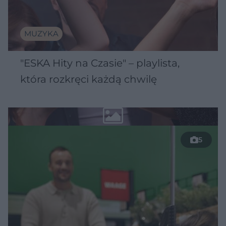
MUZYKA
"ESKA Hity na Czasie" – playlista,
która rozkręci każdą chwilę
5