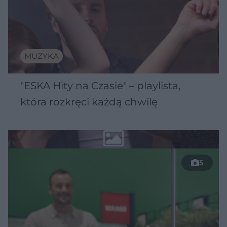
MUZYKA
"ESKA Hity na Czasie" – playlista,
która rozkręci każdą chwilę
5