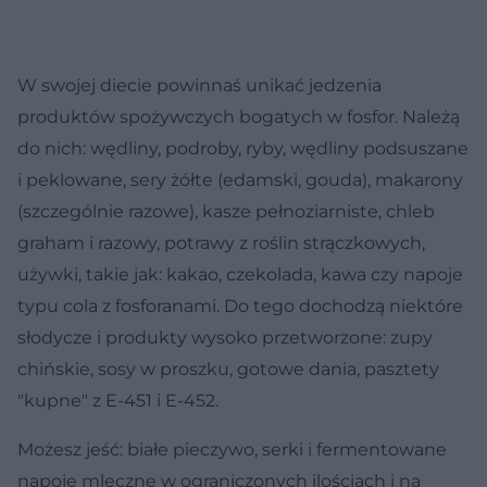
W swojej diecie powinnaś unikać jedzenia
produktów spożywczych bogatych w fosfor. Należą
do nich: wędliny, podroby, ryby, wędliny podsuszane
i peklowane, sery żółte (edamski, gouda), makarony
(szczególnie razowe), kasze pełnoziarniste, chleb
graham i razowy, potrawy z roślin strączkowych,
używki, takie jak: kakao, czekolada, kawa czy napoje
typu cola z fosforanami. Do tego dochodzą niektóre
słodycze i produkty wysoko przetworzone: zupy
chińskie, sosy w proszku, gotowe dania, pasztety
"kupne" z E-451 i E-452.
Możesz jeść: białe pieczywo, serki i fermentowane
napoje mleczne w ograniczonych ilościach i na