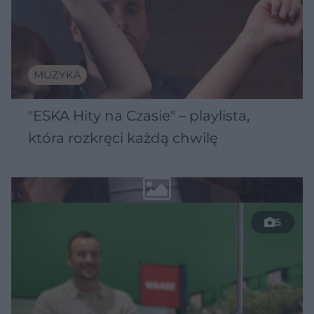
MUZYKA
"ESKA Hity na Czasie" – playlista,
która rozkręci każdą chwilę
5