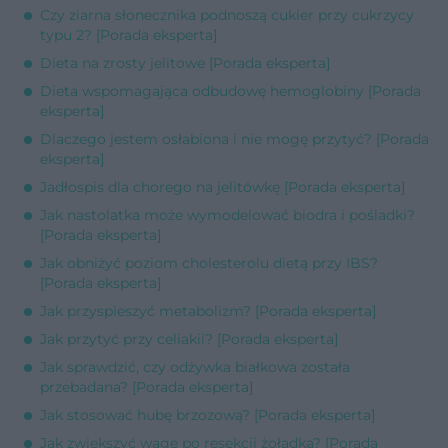
Czy ziarna słonecznika podnoszą cukier przy cukrzycy
typu 2? [Porada eksperta]
Dieta na zrosty jelitowe [Porada eksperta]
Dieta wspomagająca odbudowę hemoglobiny [Porada
eksperta]
Dlaczego jestem osłabiona i nie mogę przytyć? [Porada
eksperta]
Jadłospis dla chorego na jelitówkę [Porada eksperta]
Jak nastolatka może wymodelować biodra i pośladki?
[Porada eksperta]
Jak obniżyć poziom cholesterolu dietą przy IBS?
[Porada eksperta]
Jak przyspieszyć metabolizm? [Porada eksperta]
Jak przytyć przy celiakii? [Porada eksperta]
Jak sprawdzić, czy odżywka białkowa została
przebadana? [Porada eksperta]
Jak stosować hubę brzozową? [Porada eksperta]
Jak zwiększyć wagę po resekcji żołądka? [Porada