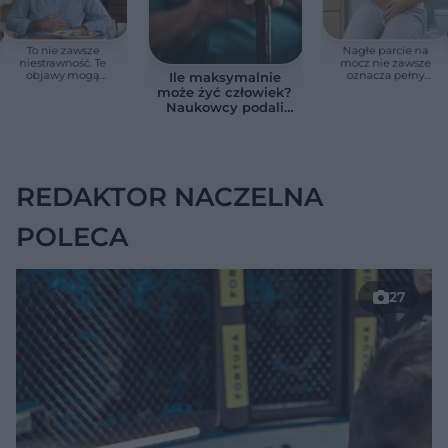
To nie zawsze
Nagłe parcie na
niestrawność. Te
mocz nie zawsze
objawy mogą
oznacza pełny
Ile maksymalnie
wskazywać na raka
pęcherz. Czasem
może żyć człowiek?
trzustki
przyczyna jest
Naukowcy podali
poważniejsza
zaskakującą liczbę
REDAKTOR NACZELNA
POLECA
27