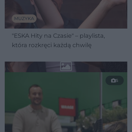
MUZYKA
"ESKA Hity na Czasie" – playlista,
która rozkręci każdą chwilę
5