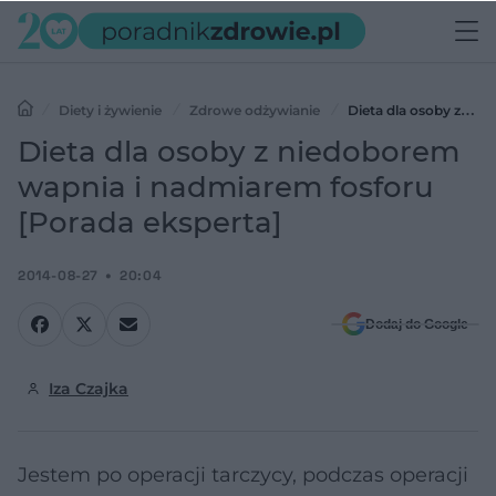
Diety i żywienie
Zdrowe odżywianie
Dieta dla osoby z
niedoborem wapnia i nadmiarem fosforu [Porada eksperta]
Dieta dla osoby z niedoborem
wapnia i nadmiarem fosforu
[Porada eksperta]
2014-08-27
20:04
Dodaj do Google
Iza Czajka
Jestem po operacji tarczycy, podczas operacji