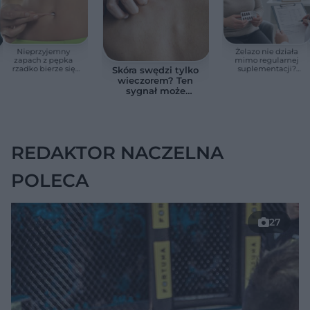
Nieprzyjemny
Żelazo nie działa
zapach z pępka
mimo regularnej
rzadko bierze się
suplementacji?
Skóra swędzi tylko
znikąd. Jeden objaw
Przyczyna może
wieczorem? Ten
zmienia wszystko
ukrywać się w
sygnał może
jelitach
wskazywać na
chorobę, która długo
nie daje objawów
REDAKTOR NACZELNA
POLECA
27