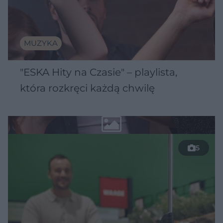
MUZYKA
"ESKA Hity na Czasie" – playlista,
która rozkręci każdą chwilę
5