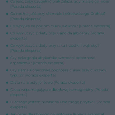
Co jeść, żeby uzupełnić brak żelaza, gdy ma się celiakię?
[Porada eksperta]
Co można jeść przy chorobie Leśniewskiego-Crohna?
[Porada eksperta]
Co wpływa na poziom cukru we krwi? [Porada eksperta]
Co wykluczyć z diety przy Candida albicans? [Porada
eksperta]
Co wykluczyć z diety przy raku trzustki i wątroby?
[Porada eksperta]
Czy pelargonia afrykańska wzmocni odporność
organizmu? [Porada eksperta]
Czy ziarna słonecznika podnoszą cukier przy cukrzycy
typu 2? [Porada eksperta]
Dieta na zrosty jelitowe [Porada eksperta]
Dieta wspomagająca odbudowę hemoglobiny [Porada
eksperta]
Dlaczego jestem osłabiona i nie mogę przytyć? [Porada
eksperta]
Jadłospis dla chorego na jelitówkę [Porada eksperta]