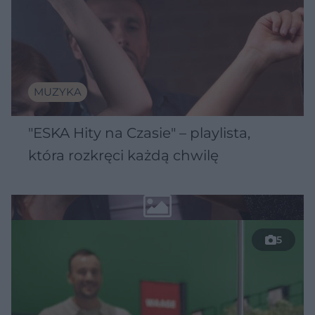
MUZYKA
"ESKA Hity na Czasie" – playlista,
która rozkręci każdą chwilę
5