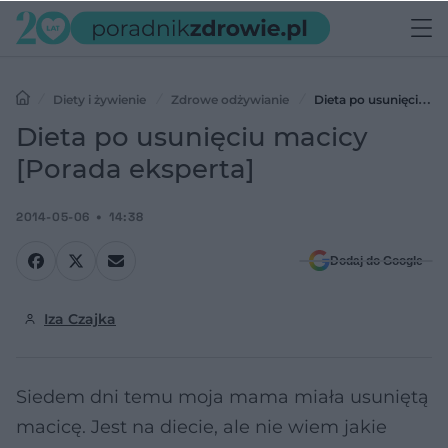
Diety i żywienie
Zdrowe odżywianie
Dieta po usunięciu
macicy [Porada eksperta]
Dieta po usunięciu macicy
[Porada eksperta]
2014-05-06
14:38
Dodaj do Google
Iza Czajka
Siedem dni temu moja mama miała usuniętą
macicę. Jest na diecie, ale nie wiem jakie