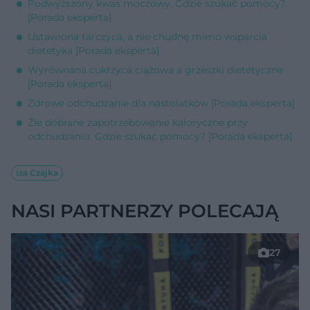
Podwyższony kwas moczowy. Gdzie szukać pomocy?
[Porada eksperta]
Ustawiona tarczyca, a nie chudnę mimo wsparcia
dietetyka [Porada eksperta]
Wyrównana cukrzyca ciążowa a grzeszki dietetyczne
[Porada eksperta]
Zdrowe odchudzanie dla nastolatków [Porada eksperta]
Źle dobrane zapotrzebowanie kaloryczne przy
odchudzaniu. Gdzie szukać pomocy? [Porada eksperta]
Iza Czajka
NASI PARTNERZY POLECAJĄ
27