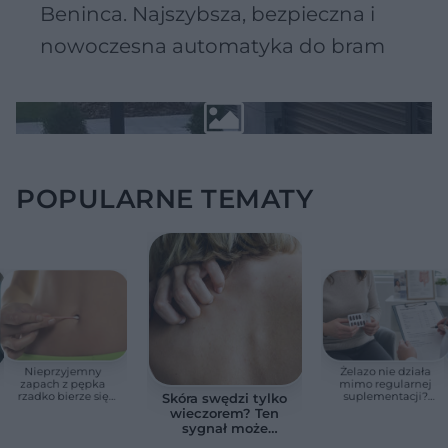
Beninca. Najszybsza, bezpieczna i
nowoczesna automatyka do bram
POPULARNE TEMATY
Nieprzyjemny
Żelazo nie działa
zapach z pępka
mimo regularnej
rzadko bierze się
suplementacji?
Skóra swędzi tylko
znikąd. Jeden objaw
Przyczyna może
wieczorem? Ten
zmienia wszystko
ukrywać się w
sygnał może
jelitach
wskazywać na