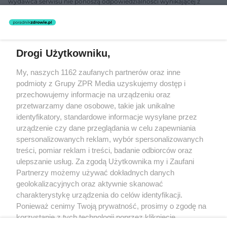
wydawca serwisu nie ponoszą odpowiedzialności wynikającej z
zastosowania informacji zamieszczonych na stronach serwisu, który
nie prowadzi działalności leczniczej polegającej na udzielaniu
świadczeń zdrowotnych w rozumieniu art. 3 ust 1 ustawy o
działalności leczniczej.
Drogi Użytkowniku,
Żaden utwór zamieszczony w serwisie nie może być powielany i
My, naszych 1162 zaufanych partnerów oraz inne
rozpowszechniany lub dalej rozpowszechniany w jakikolwiek sposób
(w tym także elektroniczny lub mechaniczny) na jakimkolwiek polu
podmioty z Grupy ZPR Media uzyskujemy dostęp i
eksploatacji w jakiejkolwiek formie, włącznie z umieszczaniem w
przechowujemy informacje na urządzeniu oraz
Internecie bez pisemnej zgody właściciela praw. Jakiekolwiek użycie
przetwarzamy dane osobowe, takie jak unikalne
lub wykorzystanie utworów w całości lub w części z naruszeniem
prawa, tzn. bez właściwej zgody, jest zabronione pod groźbą kary i
identyfikatory, standardowe informacje wysyłane przez
może być ścigane prawnie.
urządzenie czy dane przeglądania w celu zapewniania
spersonalizowanych reklam, wybór spersonalizowanych
treści, pomiar reklam i treści, badanie odbiorców oraz
ulepszanie usług. Za zgodą Użytkownika my i Zaufani
Partnerzy możemy używać dokładnych danych
geolokalizacyjnych oraz aktywnie skanować
charakterystykę urządzenia do celów identyfikacji.
O nas
Ponieważ cenimy Twoją prywatność, prosimy o zgodę na
korzystanie z tych technologii poprzez kliknięcie
Informacje prawne