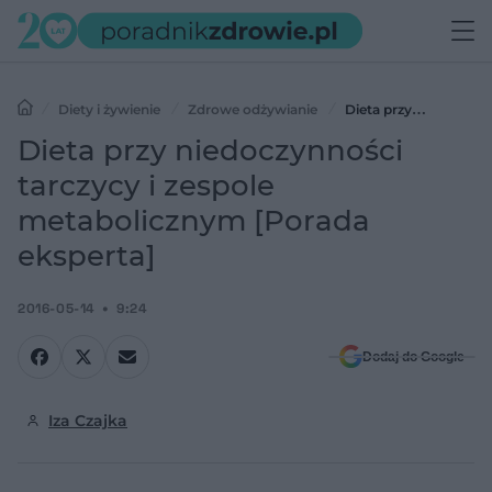
Diety i żywienie
Zdrowe odżywianie
Dieta przy
niedoczynności tarczycy i zespole metabolicznym [Porada eksperta]
Dieta przy niedoczynności
tarczycy i zespole
metabolicznym [Porada
eksperta]
2016-05-14
9:24
Dodaj do Google
Iza Czajka