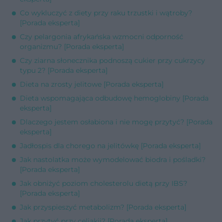
Co wykluczyć z diety przy raku trzustki i wątroby?
[Porada eksperta]
Czy pelargonia afrykańska wzmocni odporność
organizmu? [Porada eksperta]
Czy ziarna słonecznika podnoszą cukier przy cukrzycy
typu 2? [Porada eksperta]
Dieta na zrosty jelitowe [Porada eksperta]
Dieta wspomagająca odbudowę hemoglobiny [Porada
eksperta]
Dlaczego jestem osłabiona i nie mogę przytyć? [Porada
eksperta]
Jadłospis dla chorego na jelitówkę [Porada eksperta]
Jak nastolatka może wymodelować biodra i pośladki?
[Porada eksperta]
Jak obniżyć poziom cholesterolu dietą przy IBS?
[Porada eksperta]
Jak przyspieszyć metabolizm? [Porada eksperta]
Jak przytyć przy celiakii? [Porada eksperta]