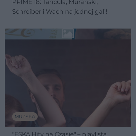
PRIME 18: Tańcula, Murański,
Schreiber i Wach na jednej gali!
MUZYKA
"ESKA Hity na Czasie" – playlista,