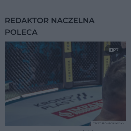
chorobę, która długo
nie daje objawów
REDAKTOR NACZELNA
POLECA
27
TEKST SPONSOROWANY