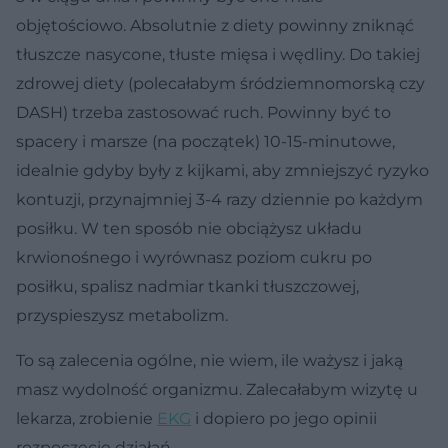
objętościowo. Absolutnie z diety powinny zniknąć
tłuszcze nasycone, tłuste mięsa i wędliny. Do takiej
zdrowej diety (polecałabym śródziemnomorską czy
DASH) trzeba zastosować ruch. Powinny być to
spacery i marsze (na początek) 10-15-minutowe,
idealnie gdyby były z kijkami, aby zmniejszyć ryzyko
kontuzji, przynajmniej 3-4 razy dziennie po każdym
posiłku. W ten sposób nie obciążysz układu
krwionośnego i wyrównasz poziom cukru po
posiłku, spalisz nadmiar tkanki tłuszczowej,
przyspieszysz metabolizm.
To są zalecenia ogólne, nie wiem, ile ważysz i jaką
masz wydolność organizmu. Zalecałabym wizytę u
lekarza, zrobienie
EKG
i dopiero po jego opinii
rozpoczęcie działań.