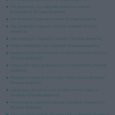
Jak sprawdzić, czy odżywka białkowa została
przebadana? [Porada eksperta]
Jak stosować hubę brzozową? [Porada eksperta]
Jak zwiększyć wagę po resekcji żołądka? [Porada
eksperta]
Jak zwiększyć wagę przy celiakii? [Porada eksperta]
Mleko wielbłądzie dla cukrzyka? [Porada eksperta]
Nagłe tycie po hormonach na niedoczynność tarczycy
[Porada eksperta]
Odżywianie przy podwyższonym cholesterolu [Porada
eksperta]
Podwyższony kwas moczowy. Gdzie szukać pomocy?
[Porada eksperta]
Ustawiona tarczyca, a nie chudnę mimo wsparcia
dietetyka [Porada eksperta]
Wyrównana cukrzyca ciążowa a grzeszki dietetyczne
[Porada eksperta]
Zdrowe odchudzanie dla nastolatków [Porada eksperta]