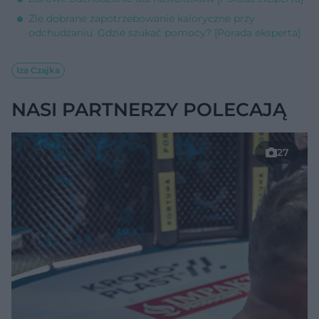
Źle dobrane zapotrzebowanie kaloryczne przy
odchudzaniu. Gdzie szukać pomocy? [Porada eksperta]
Iza Czajka
NASI PARTNERZY POLECAJĄ
27