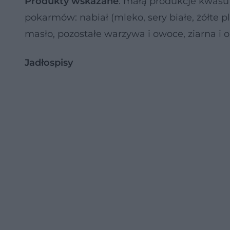
Produkty wskazane
: małą produkcje kwas
pokarmów: nabiał (mleko, sery białe, żółte p
masło, pozostałe warzywa i owoce, ziarna i o
Jadłospisy