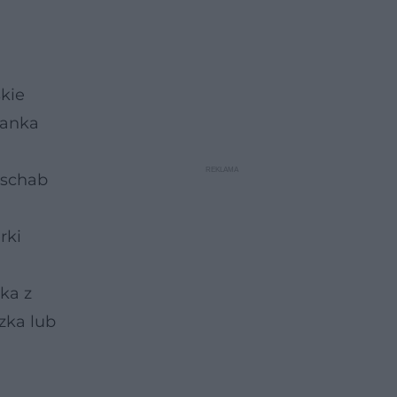
kie
żanka
 schab
rki
ka z
zka lub