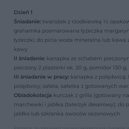
Dzień 1
Śniadanie:
twarożek z rzodkiewką ½ opakowan
grahamka posmarowana łyżeczka margaryny 
łyżeczki; do picia woda mineralna lub kawa
kawy
II śniadanie:
kanapka ze schabem pieczonym:
pieczony 2 plasterki ok. 20 g, pomidor 130 g
III śniadanie w pracy:
kanapka z polędwicą: k
polędwicy, sałata, sałatka z gotowanych wa
Obiadokolacja
kurczak z grilla (gotowany na
marchewki i jabłka (talerzyk deserowy); do 
jabłko lub szklanka owoców sezonowych
Pamiętaj, że odpowiedź naszego eksperta ma charakter inf