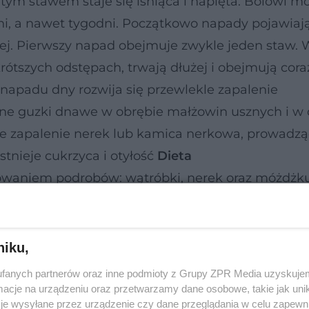
tym stawem staje się lśniąca i napięta. Bólowi m
dni, a nawet tygodni. Początkowo napady pojawiają
ciej. Pierwszy napad obejmuje zwykle jeden staw. 
tszych odstępach, trwają dłużej i obejmują cora
 napadu dny rozwija się przewlekle zapalenie
rne guzki dnawe w obrębie małżowin usznych i w 
łe zapalenie nerek lub kamica nerkowa, prowadz
stnieje cukrzyca i otyłość
Dieta
nowaniem podrobów: wątróbki, nerek oraz móżdżku
 diety należy wykluczyć pokarmy bogate w związ
ywary, sosy mięsne, zupy na wywarach mięsnych, g
(groch, fasola, soczewica, bób) oraz używki (kawa,
niku,
iększa stężenie kwasu moczowego we krwi).
fanych partnerów oraz inne podmioty z Grupy ZPR Media uzyskujem
cje na urządzeniu oraz przetwarzamy dane osobowe, takie jak unika
je wysyłane przez urządzenie czy dane przeglądania w celu zapewn