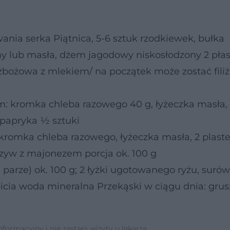
ia serka Piątnica, 5-6 sztuk rzodkiewek, bułka
lub masła, dżem jagodowy niskosłodzony 2 płas
 zbożowa z mlekiem/ na początek może zostać fili
 kromka chleba razowego 40 g, łyżeczka masła,
, papryka ½ sztuki
romka chleba razowego, łyżeczka masła, 2 plaste
rzyw z majonezem porcja ok. 100 g
 parze) ok. 100 g; 2 łyżki ugotowanego ryżu, surów
picia woda mineralna Przekąski w ciągu dnia: grus
ormacyjny i nie zastąpi wizyty u lekarza.