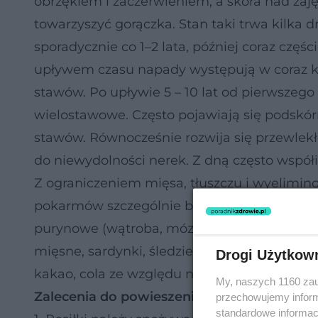
obrzękiem i zaczerwieniem, a skóra nad zaję
towarzyszyć gorączka. Stan taki trwa kilka 
sporadycznie co 1–2 lata, później coraz częś
upływem czasu napady występują w coraz kró
stawów. Po upływie 5 – 10 lat od pierwszego
wielostawowe. Często pojawiają się podskó
stawów. Równocześnie rozwija się przewlek
do niewydolności nerek. Z dną często współi
Z ograniczeniem mięsa, tłuszczu i wyelimi
pokarmów szczególnie bogatych w puryny. Z
purynowe (wątroba, mózg,
nerki
, serca), w
mięsne, sardynki, śledzie, suche strączkowe 
Drogi Użytkow
kakao, cola ze względu na kofeinę która zw
My, naszych 1160 zau
Zalecenia do powieszenia na lodówce
przechowujemy informa
standardowe informac