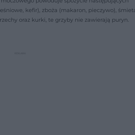
u moczowego powoduje spożycie następujących
leśniowe, kefir), zboża (makaron, pieczywo), śmiet
rzechy oraz kurki, te grzyby nie zawierają puryn.