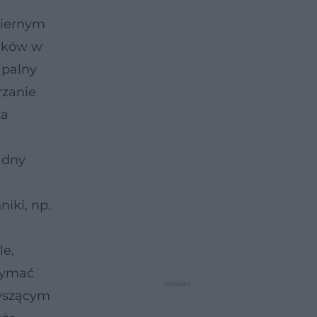
miernym
ałków w
apalny
rzanie
ka
 dny
iki, np.
le,
rzymać
zyszącym