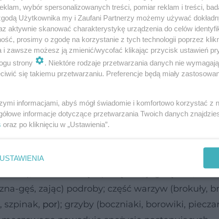
atni na 3-4 godziny przed snem, ponieważ w nocy 
klam, wybór spersonalizowanych treści, pomiar reklam i treści, bad
ustroju kwasu moczowego.
 zgodą Użytkownika my i Zaufani Partnerzy możemy używać dokład
az aktywnie skanować charakterystykę urządzenia do celów identyfi
b na parze, rzadziej pieczone i smażone.
ść, prosimy o zgodę na korzystanie z tych technologii poprzez klikn
j ilości wody. Dlatego polecane są potrawy typu r
a i zawsze możesz ją zmienić/wycofać klikając przycisk ustawień pr
ogu strony
. Niektóre rodzaje przetwarzania danych nie wymagaj
iwić się takiemu przetwarzaniu. Preferencje będą miały zastosowanie
wa)
nie, najlepiej rozpuszczalnej.
szymi informacjami, abyś mógł świadomie i komfortowo korzystać z
a, mostek, parówki, kaszanka, kiełbasy), ryby (lin,
gółowe informacje dotyczące przetwarzania Twoich danych znajdzi
s
oraz po kliknięciu w „Ustawienia”.
, jarmuż, kapusta czerwona, włoska), suche nasio
 melon)
produkty niebezpieczne -
można je spoży
by (dorsz, karp, łosoś, pstrąg, makrela, sandacz, s
USTAWIENIA
rewetki); niektóre mięsa(cielęcina, jagnięcina, woł
zna-gęś, zając) podroby; część warzyw (brokuły, b
, szpinak,
por
); grzyby (boczniaki, borowiki, pieczar