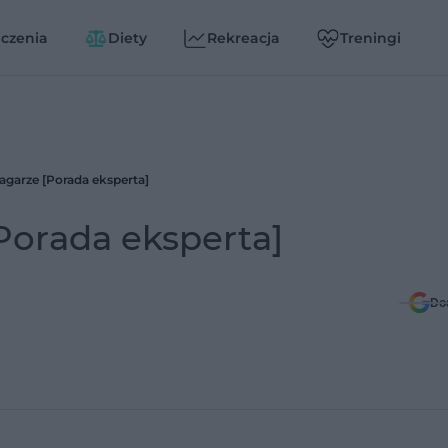
czenia
Diety
Rekreacja
Treningi
agarze [Porada eksperta]
Porada eksperta]
Do