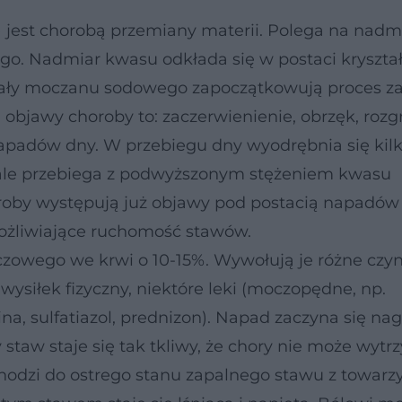
 jest chorobą przemiany materii. Polega na nad
. Nadmiar kwasu odkłada się w postaci kryszt
tały moczanu sodowego zapoczątkowują proces z
objawy choroby to: zaczerwienienie, obrzęk, rozg
napadów dny. W przebiegu dny wyodrębnia się kil
 ale przebiega z podwyższonym stężeniem kwasu
oby występują już objawy pod postacią napadów
ożliwiające ruchomość stawów.
owego we krwi o 10-15%. Wywołują je różne czynn
 wysiłek fizyczny, niektóre leki (moczopędne, np.
na, sulfatiazol, prednizon). Napad zaczyna się nag
y staw staje się tak tkliwy, że chory nie może wyt
chodzi do ostrego stanu zapalnego stawu z towar