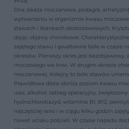
Witaj
Dna (skaza moczanowa, podagra, artretyzm)
wytwarzaniu w organizmie kwasu moczowego
stawach i tkankach okołostawowych. Krysz
dając objawy chorobowe. Charakterystyczne 
zajętego stawu i gwałtowne bóle w czasie 
okresów. Pierwszy okres jest bezobjawowy,
moczowego we krwi. W drugim okresie chor
moczanowej. Kolejny to bóle stawów uniem
Prawidłowa dieta obniża poziom kwasu mocz
uraz, alkohol, zabieg operacyjny, zwiększony
hydrochlorotiazyd, witamina B1, B12, penicyli
najczęściej rano i w ciągu kilku godzin zajęt
nawet ucisku pościeli. W czasie napadu do