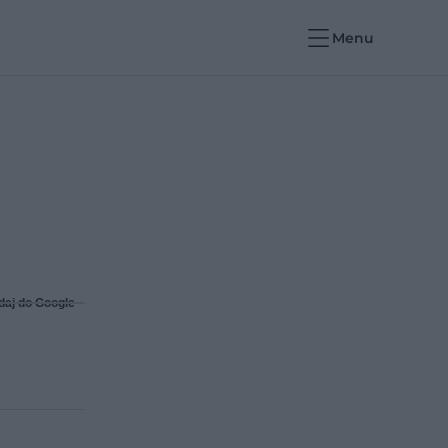
Menu
daj do Google