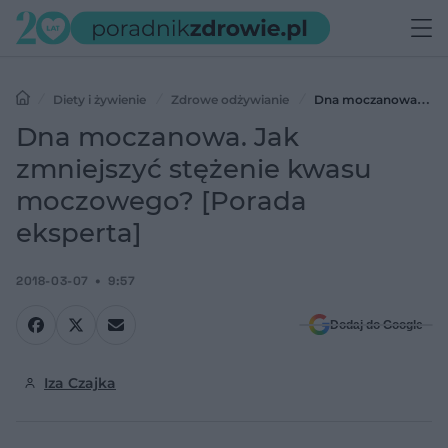
Diety i żywienie
Zdrowe odżywianie
Dna moczanowa. Jak
zmniejszyć stężenie kwasu moczowego? [Porada eksperta]
Dna moczanowa. Jak
zmniejszyć stężenie kwasu
moczowego? [Porada
eksperta]
2018-03-07
9:57
Dodaj do Google
Iza Czajka