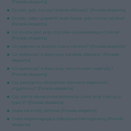
[Porada eksperta]
Co jeść, gdy ma się Candida albicans? [Porada eksperta]
Co jeść, żeby uzupełnić brak żelaza, gdy ma się celiakię?
[Porada eksperta]
Co można jeść przy chorobie Leśniewskiego-Crohna?
[Porada eksperta]
Co wpływa na poziom cukru we krwi? [Porada eksperta]
Co wykluczyć z diety przy Candida albicans? [Porada
eksperta]
Co wykluczyć z diety przy raku trzustki i wątroby?
[Porada eksperta]
Czy pelargonia afrykańska wzmocni odporność
organizmu? [Porada eksperta]
Czy ziarna słonecznika podnoszą cukier przy cukrzycy
typu 2? [Porada eksperta]
Dieta na zrosty jelitowe [Porada eksperta]
Dieta wspomagająca odbudowę hemoglobiny [Porada
eksperta]