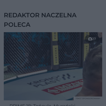
ukrywać się w
jelitach
REDAKTOR NACZELNA
POLECA
27
TEKST SPONSOROWANY
PRIME 18: Tańcula, Murański,