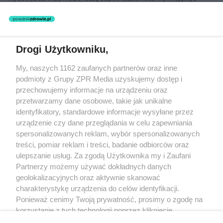
zastosowania informacji zamieszczonych na stronach serwisu, który
nie prowadzi działalności leczniczej polegającej na udzielaniu
świadczeń zdrowotnych w rozumieniu art. 3 ust 1 ustawy o
działalności leczniczej.
Drogi Użytkowniku,
Żaden utwór zamieszczony w serwisie nie może być powielany i
My, naszych 1162 zaufanych partnerów oraz inne
rozpowszechniany lub dalej rozpowszechniany w jakikolwiek sposób
(w tym także elektroniczny lub mechaniczny) na jakimkolwiek polu
podmioty z Grupy ZPR Media uzyskujemy dostęp i
eksploatacji w jakiejkolwiek formie, włącznie z umieszczaniem w
przechowujemy informacje na urządzeniu oraz
Internecie bez pisemnej zgody właściciela praw. Jakiekolwiek użycie
przetwarzamy dane osobowe, takie jak unikalne
lub wykorzystanie utworów w całości lub w części z naruszeniem
prawa, tzn. bez właściwej zgody, jest zabronione pod groźbą kary i
identyfikatory, standardowe informacje wysyłane przez
może być ścigane prawnie.
urządzenie czy dane przeglądania w celu zapewniania
spersonalizowanych reklam, wybór spersonalizowanych
treści, pomiar reklam i treści, badanie odbiorców oraz
ulepszanie usług. Za zgodą Użytkownika my i Zaufani
Partnerzy możemy używać dokładnych danych
geolokalizacyjnych oraz aktywnie skanować
charakterystykę urządzenia do celów identyfikacji.
O nas
Ponieważ cenimy Twoją prywatność, prosimy o zgodę na
korzystanie z tych technologii poprzez kliknięcie
Informacje prawne
„Akceptuję”. Zgoda jest dobrowolna i zawsze możesz ją