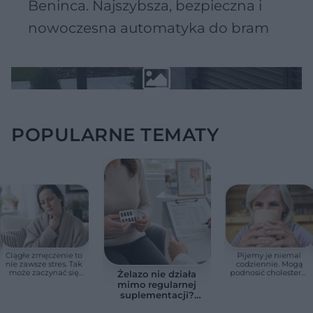
Beninca. Najszybsza, bezpieczna i
nowoczesna automatyka do bram
POPULARNE TEMATY
Ciągłe zmęczenie to
Pijemy je niemal
nie zawsze stres. Tak
codziennie. Mogą
może zaczynać się
podnosić cholesterol
Żelazo nie działa
niedoczynność
i zwiększać ryzyko
mimo regularnej
tarczycy
chorób serca
suplementacji?
Przyczyna może