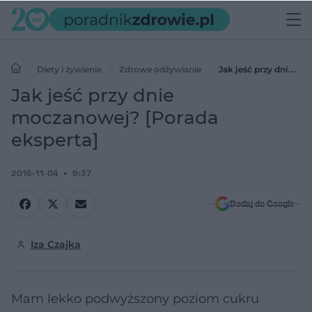
Diety i żywienie
Zdrowe odżywianie
Jak jeść przy dnie
moczanowej? [Porada eksperta]
Jak jeść przy dnie
moczanowej? [Porada
eksperta]
2015-11-04
9:37
Dodaj do Google
Iza Czajka
Mam lekko podwyższony poziom cukru