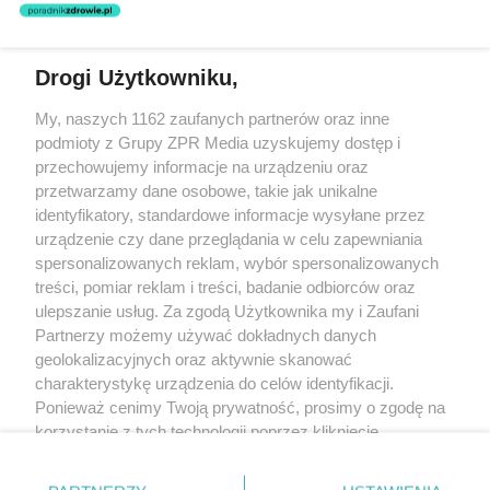
świadczeń zdrowotnych w rozumieniu art. 3 ust 1 ustawy o
działalności leczniczej.
Drogi Użytkowniku,
Żaden utwór zamieszczony w serwisie nie może być powielany i
My, naszych 1162 zaufanych partnerów oraz inne
rozpowszechniany lub dalej rozpowszechniany w jakikolwiek sposób
(w tym także elektroniczny lub mechaniczny) na jakimkolwiek polu
podmioty z Grupy ZPR Media uzyskujemy dostęp i
eksploatacji w jakiejkolwiek formie, włącznie z umieszczaniem w
przechowujemy informacje na urządzeniu oraz
Internecie bez pisemnej zgody właściciela praw. Jakiekolwiek użycie
przetwarzamy dane osobowe, takie jak unikalne
lub wykorzystanie utworów w całości lub w części z naruszeniem
prawa, tzn. bez właściwej zgody, jest zabronione pod groźbą kary i
identyfikatory, standardowe informacje wysyłane przez
może być ścigane prawnie.
urządzenie czy dane przeglądania w celu zapewniania
spersonalizowanych reklam, wybór spersonalizowanych
treści, pomiar reklam i treści, badanie odbiorców oraz
ulepszanie usług. Za zgodą Użytkownika my i Zaufani
Partnerzy możemy używać dokładnych danych
geolokalizacyjnych oraz aktywnie skanować
charakterystykę urządzenia do celów identyfikacji.
O nas
Ponieważ cenimy Twoją prywatność, prosimy o zgodę na
korzystanie z tych technologii poprzez kliknięcie
Informacje prawne
„Akceptuję”. Zgoda jest dobrowolna i zawsze możesz ją
Nasze serwisy
zmienić/wycofać klikając przycisk ustawień prywatności