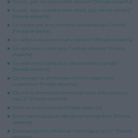
Co jeść, gdy ma się Candida albicans? [Porada eksperta]
Co jeść, żeby uzupełnić brak żelaza, gdy ma się celiakię?
[Porada eksperta]
Co można jeść przy chorobie Leśniewskiego-Crohna?
[Porada eksperta]
Co wpływa na poziom cukru we krwi? [Porada eksperta]
Co wykluczyć z diety przy Candida albicans? [Porada
eksperta]
Co wykluczyć z diety przy raku trzustki i wątroby?
[Porada eksperta]
Czy pelargonia afrykańska wzmocni odporność
organizmu? [Porada eksperta]
Czy ziarna słonecznika podnoszą cukier przy cukrzycy
typu 2? [Porada eksperta]
Dieta na zrosty jelitowe [Porada eksperta]
Dieta wspomagająca odbudowę hemoglobiny [Porada
eksperta]
Dlaczego jestem osłabiona i nie mogę przytyć? [Porada
eksperta]