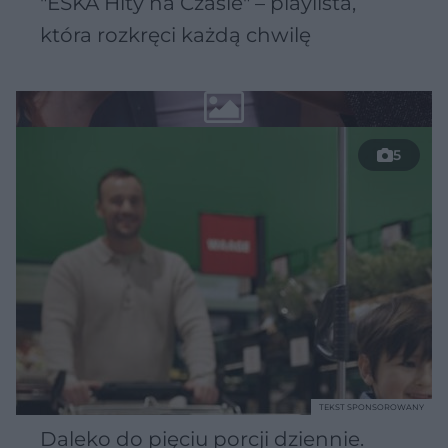
"ESKA Hity na Czasie" – playlista,
która rozkręci każdą chwilę
5
TEKST SPONSOROWANY
Daleko do pięciu porcji dziennie.