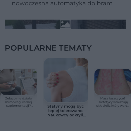
nowoczesna automatyka do bram
POPULARNE TEMATY
Żelazo nie działa
Masz łuszczycę?
mimo regularnej
Dietetycy wskazują
suplementacji?
składnik, który warto
Statyny mogą być
Przyczyna może
jeść częściej
lepiej tolerowane.
ukrywać się w
Naukowcy odkryli,
jelitach
jak ograniczyć
działania na
mięśnie