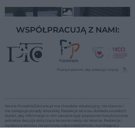
WSPÓŁPRACUJĄ Z NAMI:
Serwis PoradnikZdrowie.pl ma charakter edukacyjny, nie stanowi i
nie zastępuje porady lekarskiej. Redakcja serwisu dokłada wszelkich
starań, aby informacje w nim zawarte były poprawne merytorycznie,
jednakże decyzja dotycząca leczenia należy do lekarza. Redakcja i
wydawca serwisu nie ponoszą odpowiedzialności wynikającej z
zastosowania informacji zamieszczonych na stronach serwisu, który
nie prowadzi działalności leczniczej polegającej na udzielaniu