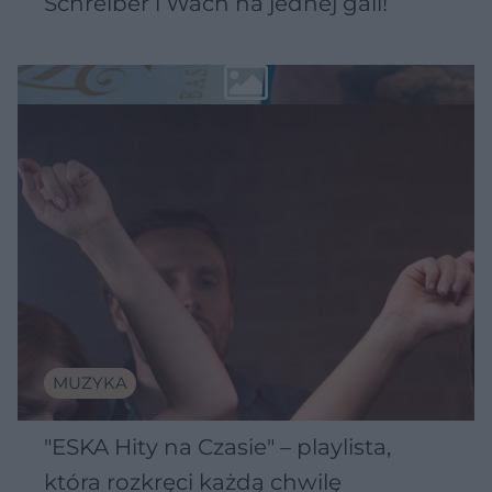
Schreiber i Wach na jednej gali!
MUZYKA
"ESKA Hity na Czasie" – playlista,
która rozkręci każdą chwilę