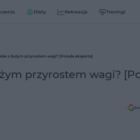
czenia
Diety
Rekreacja
Treningi
obie z dużym przyrostem wagi? [Porada eksperta]
dużym przyrostem wagi? [P
Do