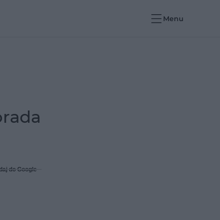
Menu
orada
daj do Google