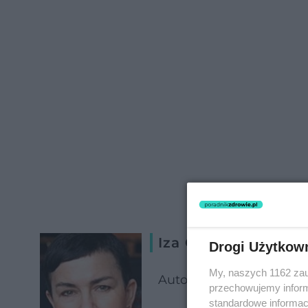
Iza Czajka
Drogi Użytkow
My, naszych 1162 zau
Autorka książki "Dieta 
przechowujemy informa
standardowe informac