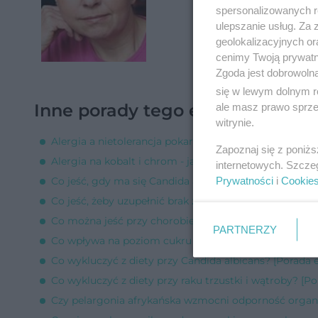
spersonalizowanych re
ulepszanie usług. Za
geolokalizacyjnych or
cenimy Twoją prywatno
Zgoda jest dobrowoln
się w lewym dolnym r
Inne porady tego eksperta
ale masz prawo sprzec
witrynie.
Alergia a nietolerancja pokarmowa [Porada eksperta]
Zapoznaj się z poniż
Alergia na kobalt i chrom - jaką dietę stosować? [Por
internetowych. Szcze
Prywatności
i
Cookie
Co jeść, gdy ma się Candida albicans? [Porada ekspert
Co jeść, żeby uzupełnić brak żelaza, gdy ma się celiaki
Co można jeść przy chorobie Leśniewskiego-Crohna? 
PARTNERZY
Co wpływa na poziom cukru we krwi? [Porada ekspert
Co wykluczyć z diety przy Candida albicans? [Porada 
Co wykluczyć z diety przy raku trzustki i wątroby? [Po
Czy pelargonia afrykańska wzmocni odporność organ