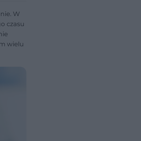
nie. W
go czasu
nie
am wielu