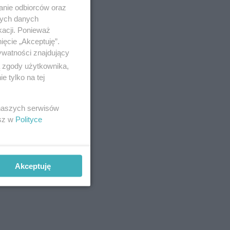
anie odbiorców oraz
nych danych
kacji. Ponieważ
ięcie „Akceptuję”.
ywatności znajdujący
ą zgody użytkownika,
 tylko na tej
 naszych serwisów
esz w
Polityce
Akceptuję