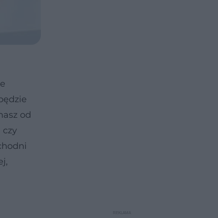
je
 będzie
ymasz od
 czy
ychodni
j,