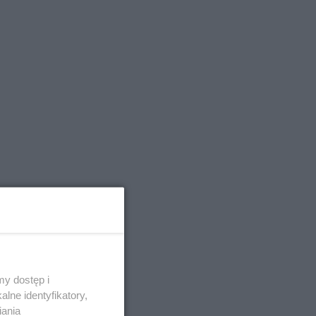
y dostęp i
ów.
lne identyfikatory,
iania