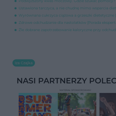
Podwyższony kwas moczowy. Gdzie szukać pomocy? [
Ustawiona tarczyca, a nie chudnę mimo wsparcia diet
Wyrównana cukrzyca ciążowa a grzeszki dietetyczne 
Zdrowe odchudzanie dla nastolatków [Porada ekspert
Źle dobrane zapotrzebowanie kaloryczne przy odchud
Iza Czajka
NASI PARTNERZY POLE
MATERIAŁ SPONSOROWANY