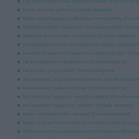
Czy ziarna słonecznika podnoszą cukier przy cukrzycy
Dieta na zrosty jelitowe [Porada eksperta]
Dieta wspomagająca odbudowę hemoglobiny [Porada
Dlaczego jestem osłabiona i nie mogę przytyć? [Pora
Jadłospis dla chorego na jelitówkę [Porada eksperta]
Jak nastolatka może wymodelować biodra i pośladki? 
Jak obniżyć poziom cholesterolu dietą przy IBS? [Por
Jak przyspieszyć metabolizm? [Porada eksperta]
Jak przytyć przy celiakii? [Porada eksperta]
Jak sprawdzić, czy odżywka białkowa została przebada
Jak stosować hubę brzozową? [Porada eksperta]
Jak zwiększyć wagę po resekcji żołądka? [Porada eksp
Jak zwiększyć wagę przy celiakii? [Porada eksperta]
Mleko wielbłądzie dla cukrzyka? [Porada eksperta]
Nagłe tycie po hormonach na niedoczynność tarczycy
Odżywianie przy podwyższonym cholesterolu [Porada