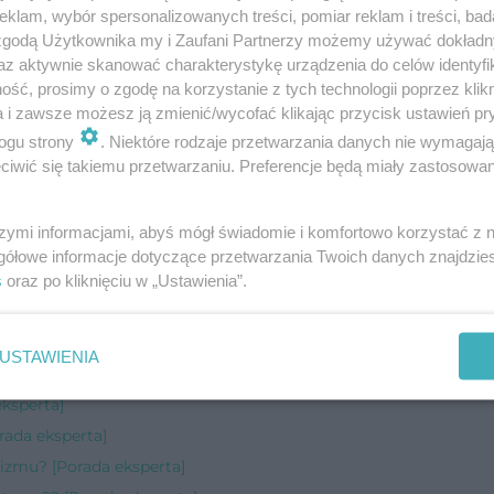
klam, wybór spersonalizowanych treści, pomiar reklam i treści, bad
 zgodą Użytkownika my i Zaufani Partnerzy możemy używać dokład
az aktywnie skanować charakterystykę urządzenia do celów identyfi
ść, prosimy o zgodę na korzystanie z tych technologii poprzez klikn
a i zawsze możesz ją zmienić/wycofać klikając przycisk ustawień pr
ogu strony
. Niektóre rodzaje przetwarzania danych nie wymagaj
iwić się takiemu przetwarzaniu. Preferencje będą miały zastosowanie
szymi informacjami, abyś mógł świadomie i komfortowo korzystać z
ada eksperta]
gółowe informacje dotyczące przetwarzania Twoich danych znajdzi
s
oraz po kliknięciu w „Ustawienia”.
a]
ę? [Porada eksperta]
[Porada eksperta]
USTAWIENIA
a]
eksperta]
rada eksperta]
izmu? [Porada eksperta]