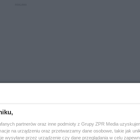
niku,
fanych partnerów oraz inne podmioty z Grupy ZPR Media uzyskujem
w wielkim mieście", miłośniczka biegów i maraton
cje na urządzeniu oraz przetwarzamy dane osobowe, takie jak unika
je wysyłane przez urządzenie czy dane przeglądania w celu zapewn