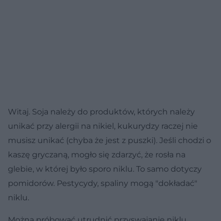
Witaj. Soja należy do produktów, których należy
unikać przy alergii na nikiel, kukurydzy raczej nie
musisz unikać (chyba że jest z puszki). Jeśli chodzi o
kaszę gryczaną, mogło się zdarzyć, że rosła na
glebie, w której było sporo niklu. To samo dotyczy
pomidorów. Pestycydy, spaliny mogą "dokładać"
niklu.
Można próbować utrudnić przyswajanie niklu,