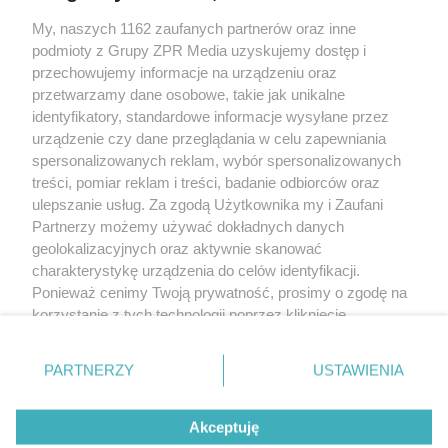
Żaden utwór zamieszczony w serwisie nie może być powielany i
My, naszych 1162 zaufanych partnerów oraz inne
rozpowszechniany lub dalej rozpowszechniany w jakikolwiek sposób
(w tym także elektroniczny lub mechaniczny) na jakimkolwiek polu
podmioty z Grupy ZPR Media uzyskujemy dostęp i
eksploatacji w jakiejkolwiek formie, włącznie z umieszczaniem w
przechowujemy informacje na urządzeniu oraz
Internecie bez pisemnej zgody właściciela praw. Jakiekolwiek użycie
przetwarzamy dane osobowe, takie jak unikalne
lub wykorzystanie utworów w całości lub w części z naruszeniem
prawa, tzn. bez właściwej zgody, jest zabronione pod groźbą kary i
identyfikatory, standardowe informacje wysyłane przez
może być ścigane prawnie.
urządzenie czy dane przeglądania w celu zapewniania
spersonalizowanych reklam, wybór spersonalizowanych
treści, pomiar reklam i treści, badanie odbiorców oraz
ulepszanie usług. Za zgodą Użytkownika my i Zaufani
Partnerzy możemy używać dokładnych danych
geolokalizacyjnych oraz aktywnie skanować
charakterystykę urządzenia do celów identyfikacji.
O nas
Ponieważ cenimy Twoją prywatność, prosimy o zgodę na
korzystanie z tych technologii poprzez kliknięcie
Informacje prawne
„Akceptuję”. Zgoda jest dobrowolna i zawsze możesz ją
Nasze serwisy
zmienić/wycofać klikając przycisk ustawień prywatności
PARTNERZY
USTAWIENIA
znajdujący się w lewym dolnym rogu strony
. Niektóre
© 2026 Grupa ZPR Media
rodzaje przetwarzania danych nie wymagają zgody
Akceptuję
użytkownika, ale masz prawo sprzeciwić się takiemu