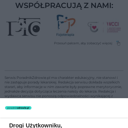
WSPÓŁPRACUJĄ Z NAMI:
Serwis PoradnikZdrowie.pl ma charakter edukacyjny, nie stanowi i
nie zastępuje porady lekarskiej. Redakcja serwisu dokłada wszelkich
starań, aby informacje w nim zawarte były poprawne merytorycznie,
jednakże decyzja dotycząca leczenia należy do lekarza. Redakcja i
wydawca serwisu nie ponoszą odpowiedzialności wynikającej z
zastosowania informacji zamieszczonych na stronach serwisu, który
nie prowadzi działalności leczniczej polegającej na udzielaniu
świadczeń zdrowotnych w rozumieniu art. 3 ust 1 ustawy o
działalności leczniczej.
Drogi Użytkowniku,