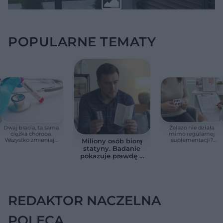
POPULARNE TEMATY
Dwaj bracia, ta sama
Żelazo nie działa
ciężka choroba.
mimo regularnej
Wszystko zmieniają
suplementacji?
Miliony osób biorą
jedne urodziny
Przyczyna może
statyny. Badanie
ukrywać się w
pokazuje prawdę o
jelitach
skutkach
ubocznych
REDAKTOR NACZELNA
POLECA