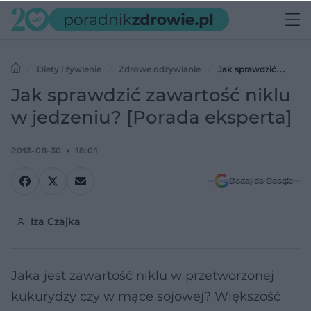
Diety i żywienie
Zdrowe odżywianie
Jak sprawdzić
zawartość niklu w jedzeniu? [Porada eksperta]
Jak sprawdzić zawartość niklu
w jedzeniu? [Porada eksperta]
2013-08-30
18:01
Dodaj do Google
Iza Czajka
Jaka jest zawartość niklu w przetworzonej
kukurydzy czy w mące sojowej? Większość