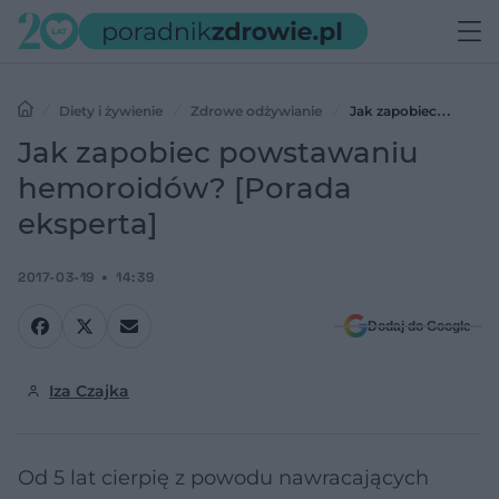
Diety i żywienie
Zdrowe odżywianie
Jak zapobiec
powstawaniu hemoroidów? [Porada eksperta]
Jak zapobiec powstawaniu
hemoroidów? [Porada
eksperta]
2017-03-19
14:39
Dodaj do Google
Iza Czajka
Od 5 lat cierpię z powodu nawracających