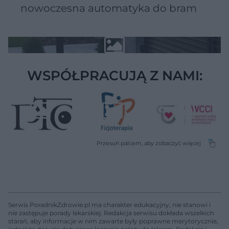
nowoczesna automatyka do bram
WSPÓŁPRACUJĄ Z NAMI:
Serwis PoradnikZdrowie.pl ma charakter edukacyjny, nie stanowi i
nie zastępuje porady lekarskiej. Redakcja serwisu dokłada wszelkich
starań, aby informacje w nim zawarte były poprawne merytorycznie,