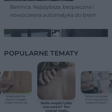
Beninca. Najszybsza, bezpieczna i
nowoczesna automatyka do bram
POPULARNE TEMATY
Nieprzyjemny
Żelazo nie działa
zapach z pępka
mimo regularnej
rzadko bierze się
suplementacji?
Skóra swędzi tylko
znikąd. Jeden objaw
Przyczyna może
wieczorem? Ten
zmienia wszystko
ukrywać się w
sygnał może
jelitach