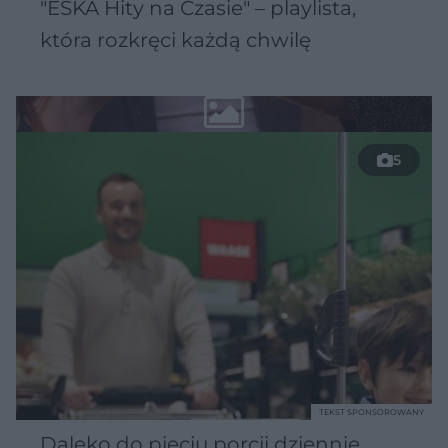
"ESKA Hity na Czasie" – playlista,
która rozkręci każdą chwilę
5
TEKST SPONSOROWANY
Daleko do pięciu porcji dziennie.