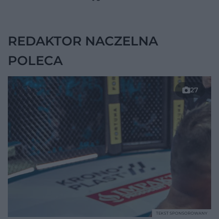
wskazywać na
chorobę, która długo
nie daje objawów
REDAKTOR NACZELNA
POLECA
27
TEKST SPONSOROWANY