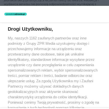
jednakże decyzja dotycząca leczenia należy do lekarza. Redakcja i
wydawca serwisu nie ponoszą odpowiedzialności wynikającej z
zastosowania informacji zamieszczonych na stronach serwisu, który
nie prowadzi działalności leczniczej polegającej na udzielaniu
świadczeń zdrowotnych w rozumieniu art. 3 ust 1 ustawy o
działalności leczniczej.
Drogi Użytkowniku,
Żaden utwór zamieszczony w serwisie nie może być powielany i
My, naszych 1162 zaufanych partnerów oraz inne
rozpowszechniany lub dalej rozpowszechniany w jakikolwiek sposób
(w tym także elektroniczny lub mechaniczny) na jakimkolwiek polu
podmioty z Grupy ZPR Media uzyskujemy dostęp i
eksploatacji w jakiejkolwiek formie, włącznie z umieszczaniem w
przechowujemy informacje na urządzeniu oraz
Internecie bez pisemnej zgody właściciela praw. Jakiekolwiek użycie
przetwarzamy dane osobowe, takie jak unikalne
lub wykorzystanie utworów w całości lub w części z naruszeniem
prawa, tzn. bez właściwej zgody, jest zabronione pod groźbą kary i
identyfikatory, standardowe informacje wysyłane przez
może być ścigane prawnie.
urządzenie czy dane przeglądania w celu zapewniania
spersonalizowanych reklam, wybór spersonalizowanych
treści, pomiar reklam i treści, badanie odbiorców oraz
ulepszanie usług. Za zgodą Użytkownika my i Zaufani
Partnerzy możemy używać dokładnych danych
geolokalizacyjnych oraz aktywnie skanować
charakterystykę urządzenia do celów identyfikacji.
O nas
Ponieważ cenimy Twoją prywatność, prosimy o zgodę na
korzystanie z tych technologii poprzez kliknięcie
Informacje prawne