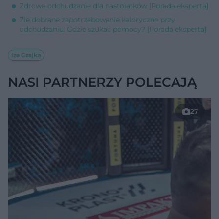
Zdrowe odchudzanie dla nastolatków [Porada eksperta]
Źle dobrane zapotrzebowanie kaloryczne przy
odchudzaniu. Gdzie szukać pomocy? [Porada eksperta]
Iza Czajka
NASI PARTNERZY POLECAJĄ
27