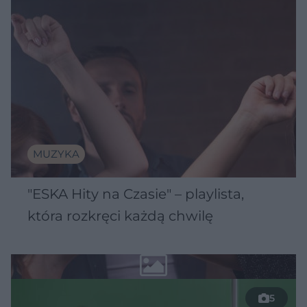
MUZYKA
"ESKA Hity na Czasie" – playlista,
która rozkręci każdą chwilę
5