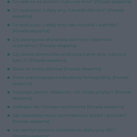
Co wpływa na poziom cukru we krwi? [Porada eksperta]
Co wykluczyć z diety przy Candida albicans? [Porada
eksperta]
Co wykluczyć z diety przy raku trzustki i wątroby?
[Porada eksperta]
Czy pelargonia afrykańska wzmocni odporność
organizmu? [Porada eksperta]
Czy ziarna słonecznika podnoszą cukier przy cukrzycy
typu 2? [Porada eksperta]
Dieta na zrosty jelitowe [Porada eksperta]
Dieta wspomagająca odbudowę hemoglobiny [Porada
eksperta]
Dlaczego jestem osłabiona i nie mogę przytyć? [Porada
eksperta]
Jadłospis dla chorego na jelitówkę [Porada eksperta]
Jak nastolatka może wymodelować biodra i pośladki?
[Porada eksperta]
Jak obniżyć poziom cholesterolu dietą przy IBS?
[Porada eksperta]