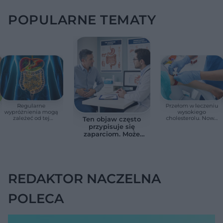
POPULARNE TEMATY
Regularne
Przełom w leczeniu
wypróżnienia mogą
wysokiego
zależeć od tej
cholesterolu. Nowa
Ten objaw często
witaminy. Odkrycie
terapia zmniejszyła
przypisuje się
zaskoczyło
LDL o ponad połowę
zaparciom. Może
naukowców
jednak wskazywać
na chorobę jelita
REDAKTOR NACZELNA
POLECA