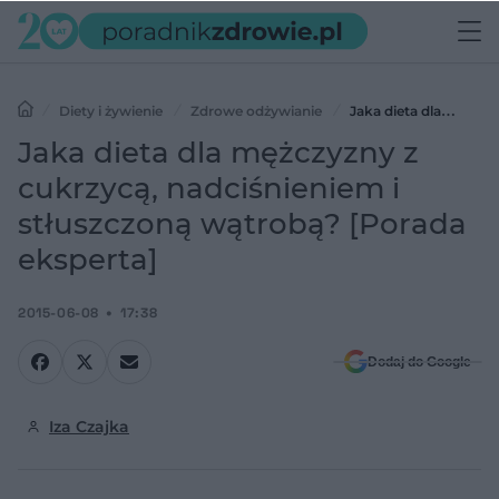
Diety i żywienie
Zdrowe odżywianie
Jaka dieta dla
mężczyzny z cukrzycą, nadciśnieniem i stłuszczoną wątrobą?
Jaka dieta dla mężczyzny z
[Porada eksperta]
cukrzycą, nadciśnieniem i
stłuszczoną wątrobą? [Porada
eksperta]
2015-06-08
17:38
Dodaj do Google
Iza Czajka