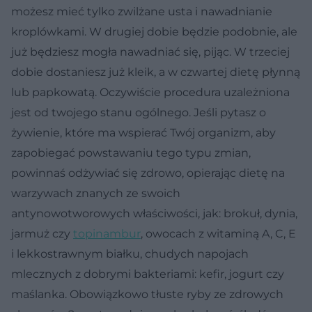
możesz mieć tylko zwilżane usta i nawadnianie
kroplówkami. W drugiej dobie będzie podobnie, ale
już będziesz mogła nawadniać się, pijąc. W trzeciej
dobie dostaniesz już kleik, a w czwartej dietę płynną
lub papkowatą. Oczywiście procedura uzależniona
jest od twojego stanu ogólnego. Jeśli pytasz o
żywienie, które ma wspierać Twój organizm, aby
zapobiegać powstawaniu tego typu zmian,
powinnaś odżywiać się zdrowo, opierając dietę na
warzywach znanych ze swoich
antynowotworowych właściwości, jak: brokuł, dynia,
jarmuż czy
topinambur
, owocach z witaminą A, C, E
i lekkostrawnym białku, chudych napojach
mlecznych z dobrymi bakteriami: kefir, jogurt czy
maślanka. Obowiązkowo tłuste ryby ze zdrowych