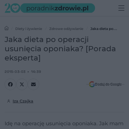
Diety i żywienie
Zdrowe odżywianie
Jaka dieta po
operacji usunięcia oponiaka? [Porada eksperta]
Jaka dieta po operacji
usunięcia oponiaka? [Porada
eksperta]
2015-03-03
14:39
Dodaj do Google
Iza Czajka
Idę na operację usunięcia oponiaka. Jak mam