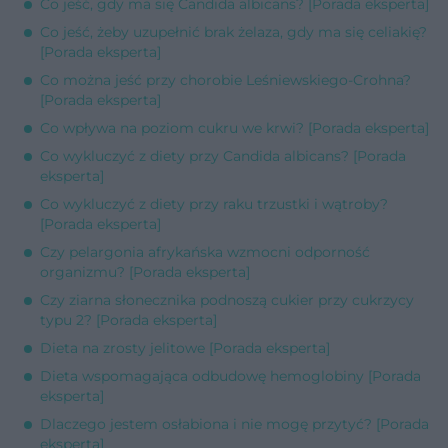
Co jeść, gdy ma się Candida albicans? [Porada eksperta]
Co jeść, żeby uzupełnić brak żelaza, gdy ma się celiakię?
[Porada eksperta]
Co można jeść przy chorobie Leśniewskiego-Crohna?
[Porada eksperta]
Co wpływa na poziom cukru we krwi? [Porada eksperta]
Co wykluczyć z diety przy Candida albicans? [Porada
eksperta]
Co wykluczyć z diety przy raku trzustki i wątroby?
[Porada eksperta]
Czy pelargonia afrykańska wzmocni odporność
organizmu? [Porada eksperta]
Czy ziarna słonecznika podnoszą cukier przy cukrzycy
typu 2? [Porada eksperta]
Dieta na zrosty jelitowe [Porada eksperta]
Dieta wspomagająca odbudowę hemoglobiny [Porada
eksperta]
Dlaczego jestem osłabiona i nie mogę przytyć? [Porada
eksperta]