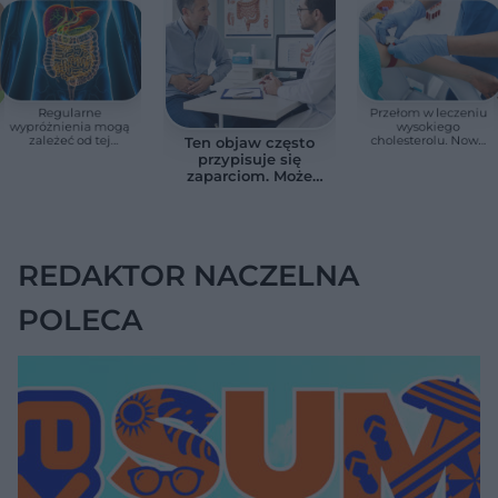
Regularne
Przełom w leczeniu
wypróżnienia mogą
wysokiego
zależeć od tej
cholesterolu. Nowa
Ten objaw często
witaminy. Odkrycie
terapia zmniejszyła
przypisuje się
zaskoczyło
LDL o ponad połowę
zaparciom. Może
naukowców
jednak wskazywać
na chorobę jelita
REDAKTOR NACZELNA
POLECA