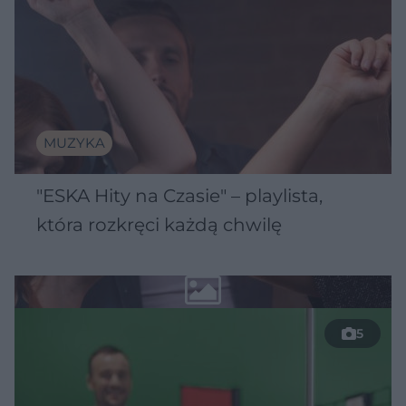
MUZYKA
"ESKA Hity na Czasie" – playlista,
która rozkręci każdą chwilę
5