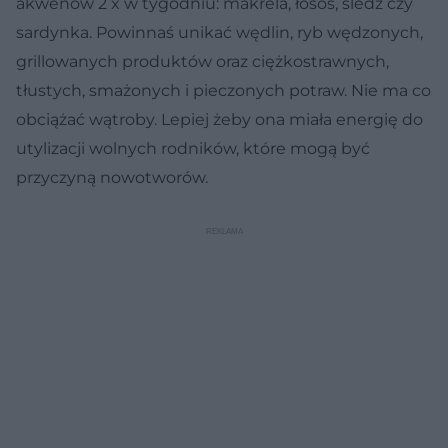
akwenów 2 x w tygodniu: makrela, łosoś, śledź czy
sardynka. Powinnaś unikać wędlin, ryb wędzonych,
grillowanych produktów oraz ciężkostrawnych,
tłustych, smażonych i pieczonych potraw. Nie ma co
obciążać wątroby. Lepiej żeby ona miała energię do
utylizacji wolnych rodników, które mogą być
przyczyną nowotworów.