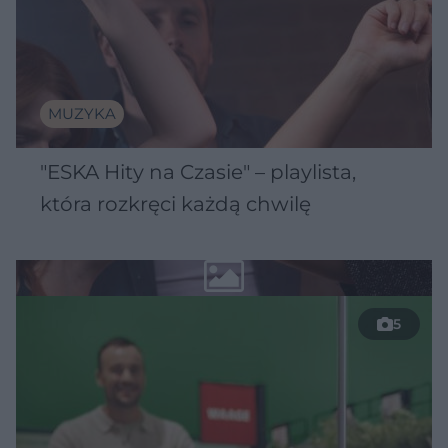
MUZYKA
"ESKA Hity na Czasie" – playlista,
która rozkręci każdą chwilę
5