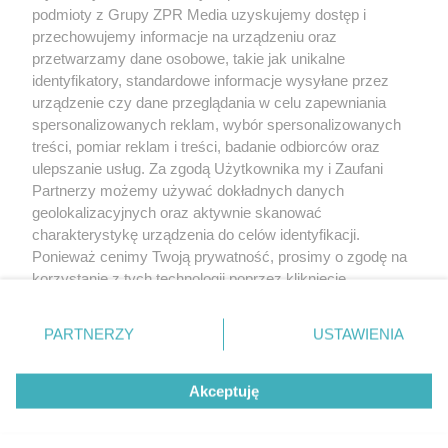
(w tym także elektroniczny lub mechaniczny) na jakimkolwiek polu
podmioty z Grupy ZPR Media uzyskujemy dostęp i
eksploatacji w jakiejkolwiek formie, włącznie z umieszczaniem w
przechowujemy informacje na urządzeniu oraz
Internecie bez pisemnej zgody właściciela praw. Jakiekolwiek użycie
przetwarzamy dane osobowe, takie jak unikalne
lub wykorzystanie utworów w całości lub w części z naruszeniem
prawa, tzn. bez właściwej zgody, jest zabronione pod groźbą kary i
identyfikatory, standardowe informacje wysyłane przez
może być ścigane prawnie.
urządzenie czy dane przeglądania w celu zapewniania
spersonalizowanych reklam, wybór spersonalizowanych
treści, pomiar reklam i treści, badanie odbiorców oraz
ulepszanie usług. Za zgodą Użytkownika my i Zaufani
Partnerzy możemy używać dokładnych danych
geolokalizacyjnych oraz aktywnie skanować
charakterystykę urządzenia do celów identyfikacji.
O nas
Ponieważ cenimy Twoją prywatność, prosimy o zgodę na
korzystanie z tych technologii poprzez kliknięcie
Informacje prawne
„Akceptuję”. Zgoda jest dobrowolna i zawsze możesz ją
Nasze serwisy
zmienić/wycofać klikając przycisk ustawień prywatności
PARTNERZY
USTAWIENIA
znajdujący się w lewym dolnym rogu strony
. Niektóre
© 2026 Grupa ZPR Media
rodzaje przetwarzania danych nie wymagają zgody
Akceptuję
użytkownika, ale masz prawo sprzeciwić się takiemu
przetwarzaniu. Preferencje będą miały zastosowanie tylko
na tej witrynie.