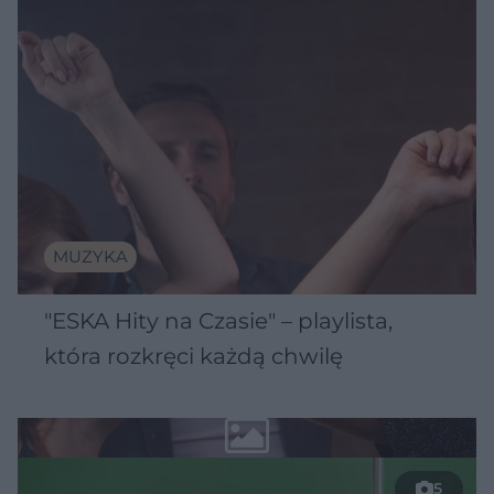
MUZYKA
"ESKA Hity na Czasie" – playlista,
która rozkręci każdą chwilę
5