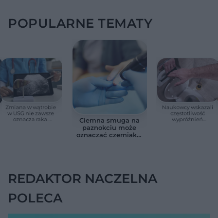
POPULARNE TEMATY
Zmiana w wątrobie
Naukowcy wskazali
w USG nie zawsze
częstotliwość
oznacza raka.
wypróżnień
Ciemna smuga na
Chirurg wyjaśnia,
związaną ze
paznokciu może
kiedy potrzebna jest
zdrowiem.
oznaczać czerniaka.
pilna diagnostyka
Większość osób nie
Bob Marley
zna tej normy
zlekceważył ten
objaw
REDAKTOR NACZELNA
POLECA