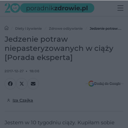
Diety i żywienie
Zdrowe odżywianie
Jedzenie potraw
niepasteryzowanych w ciąży [Porada eksperta]
Jedzenie potraw
niepasteryzowanych w ciąży
[Porada eksperta]
2017-12-27
18:06
Dodaj do Google
Iza Czajka
Jestem w 10 tygodniu ciąży. Kupiłam sobie