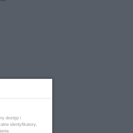
y dostęp i
lne identyfikatory,
iania