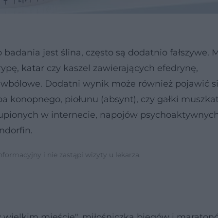
badania jest ślina, często są dodatnio fałszywe. 
rypę,
katar
czy kaszel zawierających efedrynę,
ciwbólowe. Dodatni wynik może również pojawić s
ba konopnego, piołunu (absynt), czy gałki muszka
pionych w internecie, napojów psychoaktywnych
ndorfin.
ormacyjny i nie zastąpi wizyty u lekarza.
w wielkim mieście", miłośniczka biegów i maraton