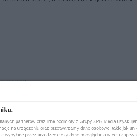
ada eksperta]
a]
ę? [Porada eksperta]
[Porada eksperta]
niku,
a]
fanych partnerów oraz inne podmioty z Grupy ZPR Media uzyskujem
eksperta]
cje na urządzeniu oraz przetwarzamy dane osobowe, takie jak unika
rada eksperta]
je wysyłane przez urządzenie czy dane przeglądania w celu zapewn