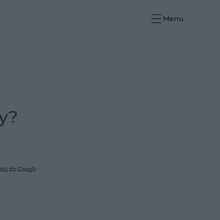
Menu
y?
daj do Google