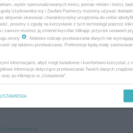
izmu? [Porada eksperta]
klam, wybór spersonalizowanych treści, pomiar reklam i treści, bad
 zgodą Użytkownika my i Zaufani Partnerzy możemy używać dokład
 typu 2? [Porada eksperta]
az aktywnie skanować charakterystykę urządzenia do celów identyfi
ść, prosimy o zgodę na korzystanie z tych technologii poprzez klikn
 eksperta]
a i zawsze możesz ją zmienić/wycofać klikając przycisk ustawień pr
da eksperta]
ogu strony
. Niektóre rodzaje przetwarzania danych nie wymagaj
iwić się takiemu przetwarzaniu. Preferencje będą miały zastosowanie
[Porada eksperta]
ada eksperta]
szymi informacjami, abyś mógł świadomie i komfortowo korzystać z
gółowe informacje dotyczące przetwarzania Twoich danych znajdzi
s
oraz po kliknięciu w „Ustawienia”.
na? [Porada eksperta]
USTAWIENIA
erta]
 [Porada eksperta]