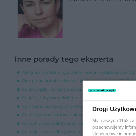
Inne porady tego eksperta
Alergia a nietolerancja pokarmowa [Porada eksperta]
Alergia na kobalt i chrom - jaką dietę stosować? [Por
Co jeść, gdy ma się Candida albicans? [Porada ekspert
Co jeść, żeby uzupełnić brak żelaza, gdy ma się celiaki
Co można jeść przy chorobie Leśniewskiego-Crohna? 
Drogi Użytkow
Co wpływa na poziom cukru we krwi? [Porada ekspert
My, naszych 1162 zau
Co wykluczyć z diety przy Candida albicans? [Porada 
przechowujemy informa
Co wykluczyć z diety przy raku trzustki i wątroby? [Po
standardowe informac