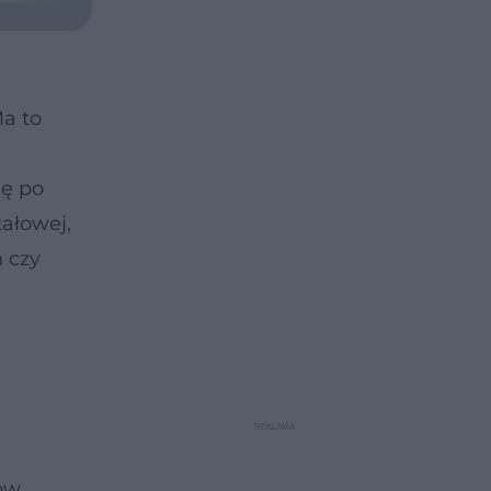
Ma to
ię po
tałowej,
 czy
ów.