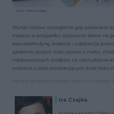
Autor: Getty Images
Wyniki testów, szczególnie gdy pobierana do 
miejsce w przypadku zażywania leków na g
pseudoeferdynę, kodeinę i substancje prze
zjedzeniu dużych ilości potraw z maku, chle
niedozwolonych środków na odchudzanie ku
wreszcie u osób produkujących duże ilości e
Pamiętaj, że odpowiedź naszego eksperta ma charakter inf
Iza Czajka
Autorka książki "Dieta 