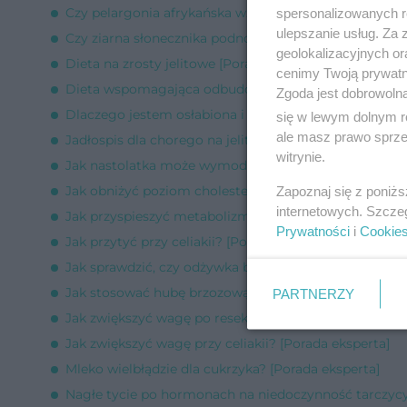
Czy pelargonia afrykańska wzmocni odporność organ
spersonalizowanych re
ulepszanie usług. Za
Czy ziarna słonecznika podnoszą cukier przy cukrzycy
geolokalizacyjnych or
Dieta na zrosty jelitowe [Porada eksperta]
cenimy Twoją prywatno
Dieta wspomagająca odbudowę hemoglobiny [Porada
Zgoda jest dobrowoln
Dlaczego jestem osłabiona i nie mogę przytyć? [Pora
się w lewym dolnym r
ale masz prawo sprzec
Jadłospis dla chorego na jelitówkę [Porada eksperta]
witrynie.
Jak nastolatka może wymodelować biodra i pośladki? 
Jak obniżyć poziom cholesterolu dietą przy IBS? [Por
Zapoznaj się z poniż
internetowych. Szcze
Jak przyspieszyć metabolizm? [Porada eksperta]
Prywatności
i
Cookie
Jak przytyć przy celiakii? [Porada eksperta]
Jak sprawdzić, czy odżywka białkowa została przebada
Jak stosować hubę brzozową? [Porada eksperta]
PARTNERZY
Jak zwiększyć wagę po resekcji żołądka? [Porada eksp
Jak zwiększyć wagę przy celiakii? [Porada eksperta]
Mleko wielbłądzie dla cukrzyka? [Porada eksperta]
Nagłe tycie po hormonach na niedoczynność tarczycy