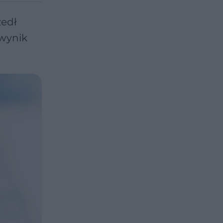
zedł
 wynik