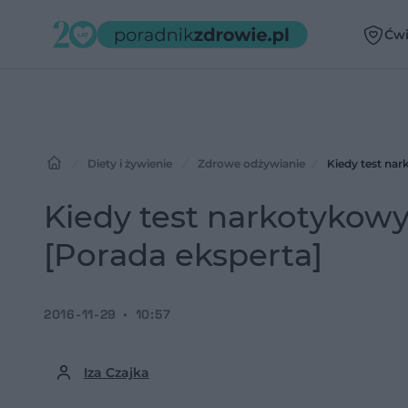
Ćwi
Diety i żywienie
Zdrowe odżywianie
Kiedy test nar
Kiedy test narkotykowy
[Porada eksperta]
2016-11-29
10:57
Iza Czajka