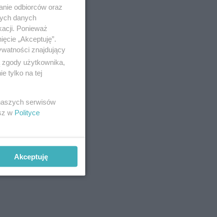
anie odbiorców oraz
nych danych
kacji. Ponieważ
ięcie „Akceptuję”.
ywatności znajdujący
ą zgody użytkownika,
 tylko na tej
 naszych serwisów
esz w
Polityce
Akceptuję