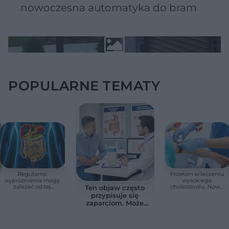
nowoczesna automatyka do bram
POPULARNE TEMATY
Regularne
Przełom w leczeniu
wypróżnienia mogą
wysokiego
zależeć od tej
cholesterolu. Nowa
Ten objaw często
witaminy. Odkrycie
terapia zmniejszyła
przypisuje się
zaskoczyło
LDL o ponad połowę
zaparciom. Może
naukowców
jednak wskazywać
na chorobę jelita