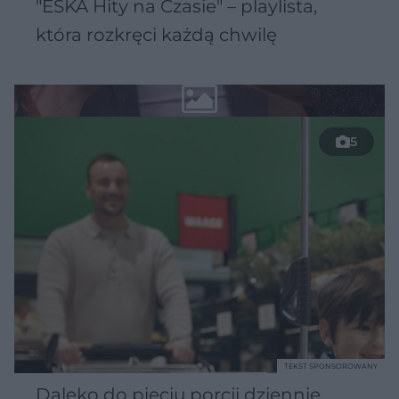
"ESKA Hity na Czasie" – playlista,
która rozkręci każdą chwilę
5
TEKST SPONSOROWANY
Daleko do pięciu porcji dziennie.