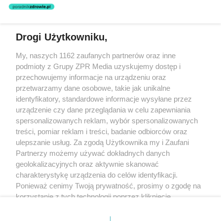
nie prowadzi działalności leczniczej polegającej na udzielaniu
świadczeń zdrowotnych w rozumieniu art. 3 ust 1 ustawy o
działalności leczniczej.
Drogi Użytkowniku,
Żaden utwór zamieszczony w serwisie nie może być powielany i
My, naszych 1162 zaufanych partnerów oraz inne
rozpowszechniany lub dalej rozpowszechniany w jakikolwiek sposób
(w tym także elektroniczny lub mechaniczny) na jakimkolwiek polu
podmioty z Grupy ZPR Media uzyskujemy dostęp i
eksploatacji w jakiejkolwiek formie, włącznie z umieszczaniem w
przechowujemy informacje na urządzeniu oraz
Internecie bez pisemnej zgody właściciela praw. Jakiekolwiek użycie
przetwarzamy dane osobowe, takie jak unikalne
lub wykorzystanie utworów w całości lub w części z naruszeniem
prawa, tzn. bez właściwej zgody, jest zabronione pod groźbą kary i
identyfikatory, standardowe informacje wysyłane przez
może być ścigane prawnie.
urządzenie czy dane przeglądania w celu zapewniania
spersonalizowanych reklam, wybór spersonalizowanych
treści, pomiar reklam i treści, badanie odbiorców oraz
ulepszanie usług. Za zgodą Użytkownika my i Zaufani
Partnerzy możemy używać dokładnych danych
geolokalizacyjnych oraz aktywnie skanować
charakterystykę urządzenia do celów identyfikacji.
O nas
Ponieważ cenimy Twoją prywatność, prosimy o zgodę na
korzystanie z tych technologii poprzez kliknięcie
Informacje prawne
„Akceptuję”. Zgoda jest dobrowolna i zawsze możesz ją
Nasze serwisy
zmienić/wycofać klikając przycisk ustawień prywatności