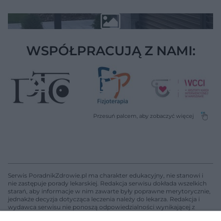
WSPÓŁPRACUJĄ Z NAMI:
Serwis PoradnikZdrowie.pl ma charakter edukacyjny, nie stanowi i
nie zastępuje porady lekarskiej. Redakcja serwisu dokłada wszelkich
starań, aby informacje w nim zawarte były poprawne merytorycznie,
jednakże decyzja dotycząca leczenia należy do lekarza. Redakcja i
wydawca serwisu nie ponoszą odpowiedzialności wynikającej z
zastosowania informacji zamieszczonych na stronach serwisu, który