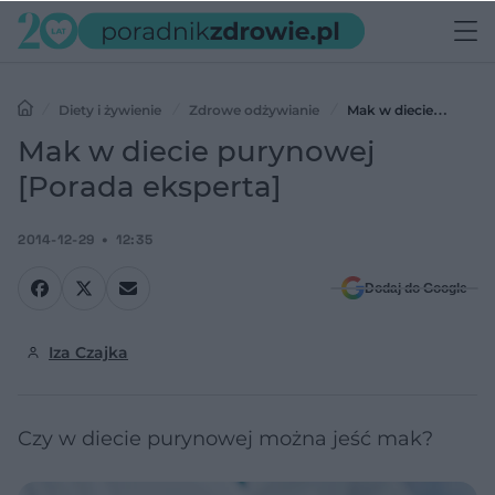
Diety i żywienie
Zdrowe odżywianie
Mak w diecie
purynowej [Porada eksperta]
Mak w diecie purynowej
[Porada eksperta]
2014-12-29
12:35
Dodaj do Google
Iza Czajka
Czy w diecie purynowej można jeść mak?