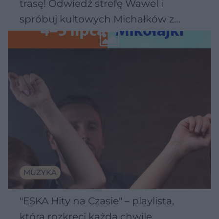
trasę! Odwiedź strefę Wawel i
spróbuj kultowych Michałków z
Wawelu
MUZYKA
"ESKA Hity na Czasie" – playlista,
która rozkręci każdą chwilę