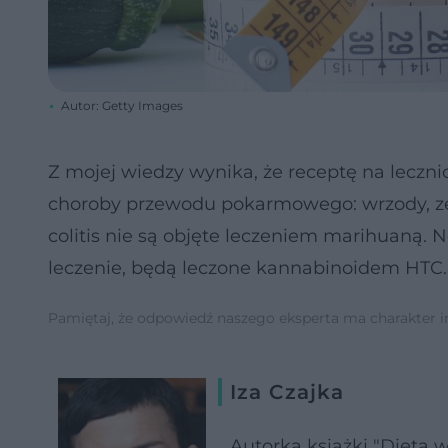
Autor: Getty Images
Z mojej wiedzy wynika, że receptę na leczni
choroby przewodu pokarmowego: wrzody, zes
colitis nie są objęte leczeniem marihuaną. 
leczenie, będą leczone kannabinoidem HTC.
Pamiętaj, że odpowiedź naszego eksperta ma charakter inf
Iza Czajka
Autorka książki "Dieta 