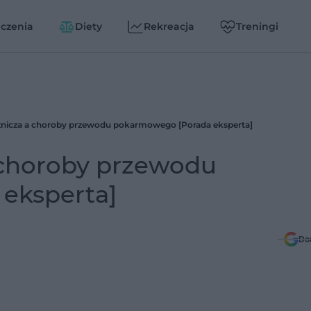
czenia
Diety
Rekreacja
Treningi
znicza a choroby przewodu pokarmowego [Porada eksperta]
 choroby przewodu
eksperta]
Do