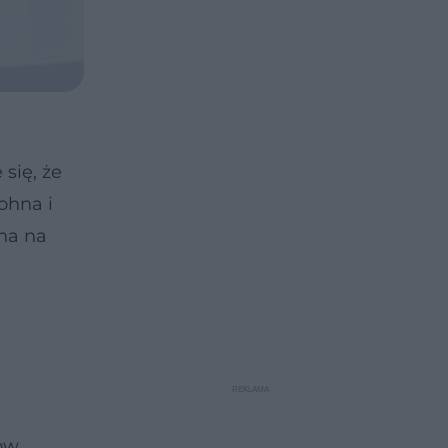
się, że
ohna i
rna na
ów.