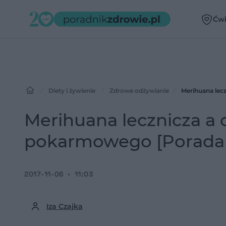
Ćwi
Diety i żywienie
Zdrowe odżywianie
Merihuana lec
Merihuana lecznicza a
pokarmowego [Porada 
2017-11-06
11:03
Iza Czajka