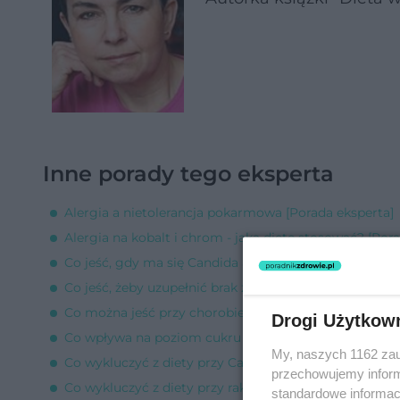
Inne porady tego eksperta
Alergia a nietolerancja pokarmowa [Porada eksperta]
Alergia na kobalt i chrom - jaką dietę stosować? [Por
Co jeść, gdy ma się Candida albicans? [Porada ekspert
Co jeść, żeby uzupełnić brak żelaza, gdy ma się celiaki
Co można jeść przy chorobie Leśniewskiego-Crohna? 
Drogi Użytkow
Co wpływa na poziom cukru we krwi? [Porada ekspert
My, naszych 1162 zau
Co wykluczyć z diety przy Candida albicans? [Porada 
przechowujemy informa
Co wykluczyć z diety przy raku trzustki i wątroby? [Po
standardowe informac