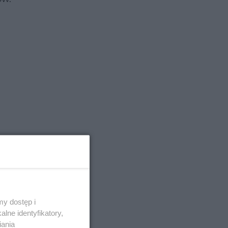
y dostęp i
lne identyfikatory,
iania