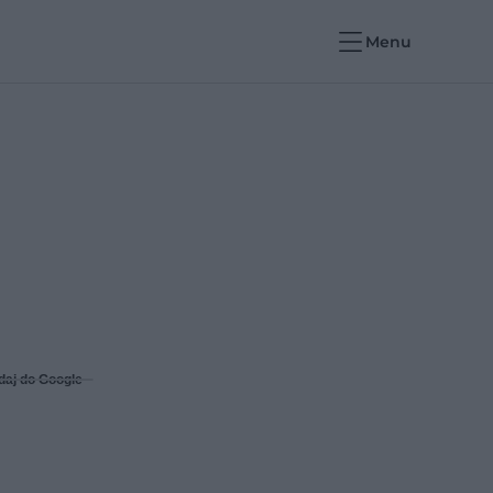
Menu
daj do Google