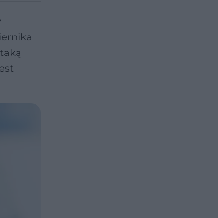
y
iernika
 taką
est