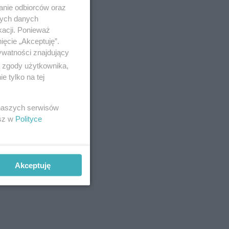
anie odbiorców oraz
nych danych
kacji. Ponieważ
ięcie „Akceptuję”.
ywatności znajdujący
ą zgody użytkownika,
 tylko na tej
 naszych serwisów
esz w
Polityce
Akceptuję