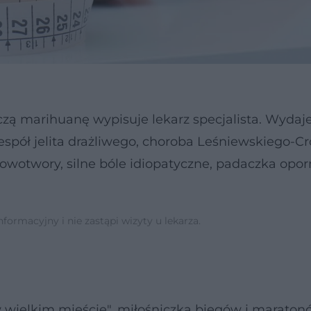
czą marihuanę wypisuje lekarz specjalista. Wydaje 
pół jelita drażliwego, choroba Leśniewskiego-Cr
Nowotwory, silne bóle idiopatyczne, padaczka opo
ormacyjny i nie zastąpi wizyty u lekarza.
w wielkim mieście", miłośniczka biegów i maraton