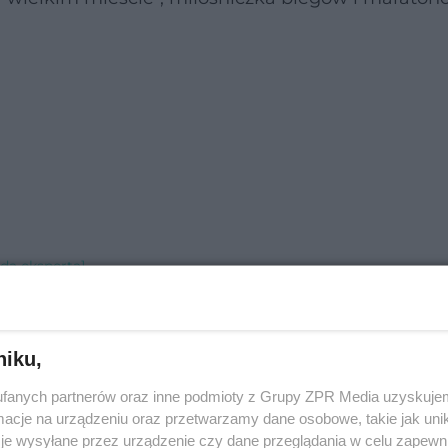
ada eksperta]
a]
ę? [Porada eksperta]
[Porada eksperta]
niku,
a]
fanych partnerów oraz inne podmioty z Grupy ZPR Media uzyskujem
eksperta]
cje na urządzeniu oraz przetwarzamy dane osobowe, takie jak unika
rada eksperta]
je wysyłane przez urządzenie czy dane przeglądania w celu zapewn