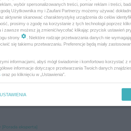
izmu? [Porada eksperta]
klam, wybór spersonalizowanych treści, pomiar reklam i treści, bad
 zgodą Użytkownika my i Zaufani Partnerzy możemy używać dokład
 typu 2? [Porada eksperta]
az aktywnie skanować charakterystykę urządzenia do celów identyfi
ść, prosimy o zgodę na korzystanie z tych technologii poprzez klikn
 eksperta]
a i zawsze możesz ją zmienić/wycofać klikając przycisk ustawień pr
da eksperta]
ogu strony
. Niektóre rodzaje przetwarzania danych nie wymagaj
iwić się takiemu przetwarzaniu. Preferencje będą miały zastosowanie
[Porada eksperta]
ada eksperta]
szymi informacjami, abyś mógł świadomie i komfortowo korzystać z
gółowe informacje dotyczące przetwarzania Twoich danych znajdzi
s
oraz po kliknięciu w „Ustawienia”.
na? [Porada eksperta]
USTAWIENIA
erta]
 [Porada eksperta]