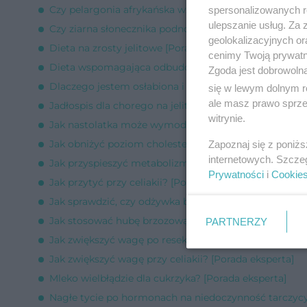
Czy pelargonia afrykańska wzmocni odporność organ
spersonalizowanych re
ulepszanie usług. Za
Czy ziarna słonecznika podnoszą cukier przy cukrzycy
geolokalizacyjnych or
Dieta na zrosty jelitowe [Porada eksperta]
cenimy Twoją prywatno
Dieta wspomagająca odbudowę hemoglobiny [Porada
Zgoda jest dobrowoln
Dlaczego jestem osłabiona i nie mogę przytyć? [Pora
się w lewym dolnym r
ale masz prawo sprzec
Jadłospis dla chorego na jelitówkę [Porada eksperta]
witrynie.
Jak nastolatka może wymodelować biodra i pośladki? 
Jak obniżyć poziom cholesterolu dietą przy IBS? [Por
Zapoznaj się z poniż
internetowych. Szcze
Jak przyspieszyć metabolizm? [Porada eksperta]
Prywatności
i
Cookie
Jak przytyć przy celiakii? [Porada eksperta]
Jak sprawdzić, czy odżywka białkowa została przebada
Jak stosować hubę brzozową? [Porada eksperta]
PARTNERZY
Jak zwiększyć wagę po resekcji żołądka? [Porada eksp
Jak zwiększyć wagę przy celiakii? [Porada eksperta]
Mleko wielbłądzie dla cukrzyka? [Porada eksperta]
Nagłe tycie po hormonach na niedoczynność tarczycy