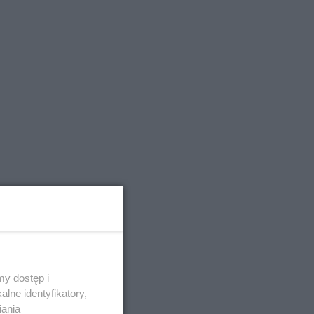
ów.
y dostęp i
lne identyfikatory,
iania