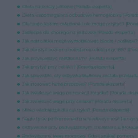
Dieta na zrosty jelitowe [Porada eksperta]
Dieta wspomagająca odbudowę hemoglobiny [Porada
Dlaczego jestem osłabiona i nie mogę przytyć? [Pora
Jadłospis dla chorego na jelitówkę [Porada eksperta]
Jak nastolatka może wymodelować biodra i pośladki? 
Jak obniżyć poziom cholesterolu dietą przy IBS? [Por
Jak przyspieszyć metabolizm? [Porada eksperta]
Jak przytyć przy celiakii? [Porada eksperta]
Jak sprawdzić, czy odżywka białkowa została przebada
Jak stosować hubę brzozową? [Porada eksperta]
Jak zwiększyć wagę po resekcji żołądka? [Porada eksp
Jak zwiększyć wagę przy celiakii? [Porada eksperta]
Mleko wielbłądzie dla cukrzyka? [Porada eksperta]
Nagłe tycie po hormonach na niedoczynność tarczycy
Odżywianie przy podwyższonym cholesterolu [Porada
Podwyższony kwas moczowy. Gdzie szukać pomocy? [