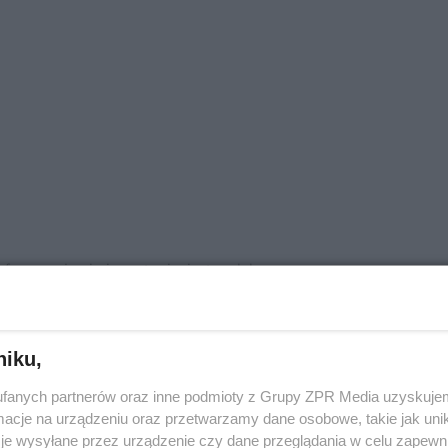
ormacyjny i nie zastąpi wizyty u lekarza.
niku,
w wielkim mieście", miłośniczka biegów i maraton
fanych partnerów oraz inne podmioty z Grupy ZPR Media uzyskujem
cje na urządzeniu oraz przetwarzamy dane osobowe, takie jak unika
je wysyłane przez urządzenie czy dane przeglądania w celu zapewn