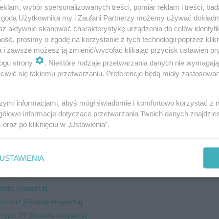
klam, wybór spersonalizowanych treści, pomiar reklam i treści, bad
 zgodą Użytkownika my i Zaufani Partnerzy możemy używać dokład
az aktywnie skanować charakterystykę urządzenia do celów identyfi
ść, prosimy o zgodę na korzystanie z tych technologii poprzez klikn
a i zawsze możesz ją zmienić/wycofać klikając przycisk ustawień pr
ogu strony
. Niektóre rodzaje przetwarzania danych nie wymagaj
iwić się takiemu przetwarzaniu. Preferencje będą miały zastosowanie
szymi informacjami, abyś mógł świadomie i komfortowo korzystać z
ada eksperta]
gółowe informacje dotyczące przetwarzania Twoich danych znajdzi
a]
s
oraz po kliknięciu w „Ustawienia”.
ę? [Porada eksperta]
[Porada eksperta]
USTAWIENIA
a]
eksperta]
rada eksperta]
izmu? [Porada eksperta]
 typu 2? [Porada eksperta]