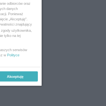
anie odbiorców oraz
nych danych
kacji. Ponieważ
ięcie „Akceptuję”.
ywatności znajdujący
ą zgody użytkownika,
 tylko na tej
 naszych serwisów
esz w
Polityce
Akceptuję