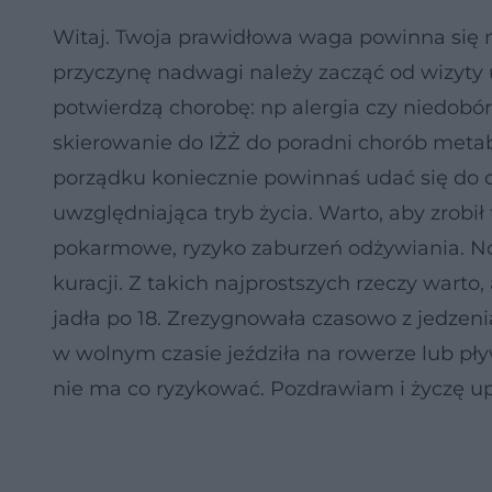
Witaj. Twoja prawidłowa waga powinna się m
przyczynę nadwagi należy zacząć od wizyty u
potwierdzą chorobę: np alergia czy niedobó
skierowanie do IŻŻ do poradni chorób metab
porządku koniecznie powinnaś udać się do di
uwzględniająca tryb życia. Warto, aby zrobił
pokarmowe, ryzyko zaburzeń odżywiania. No 
kuracji. Z takich najprostszych rzeczy warto,
jadła po 18. Zrezygnowała czasowo z jedzenia
w wolnym czasie jeździła na rowerze lub pływ
nie ma co ryzykować. Pozdrawiam i życzę up