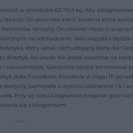
ieścić w przedziale 62-76,9 kg. Aby zdiagnozowa
 lekarza. On powinien zlecić badania które wyklu
r hormonów tarczycy. On również może ci wręczyć
olicznych na odchudzanie. Jeśli wszystko będzie
etetyka, który ustali odchudzającą dietę dla Cieb
 to dietetyk, bo wtedy nie jesteś narażona na nied
i najważniejsze, specjalista będzie kontrolował p
 abyś jadła 5 posiłków, śniadanie w ciągu 1h po ws
 słodyczy, pamiętała o wypiciu codziennie 1,5 l w
ała. Przy tej ilości kilogramów bieganie grozi kon
orania się z kilogramami.