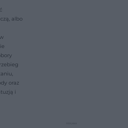
ć
czą, albo
 w
ie
obory
rzebieg
taniu,
ody oraz
tuzją i