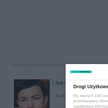
Pamiętaj, że odpowiedź naszego eksperta ma charakter inf
Iza Czajka
Drogi Użytkow
Autorka książki "Dieta 
My, naszych 1162 zau
przechowujemy informa
standardowe informac