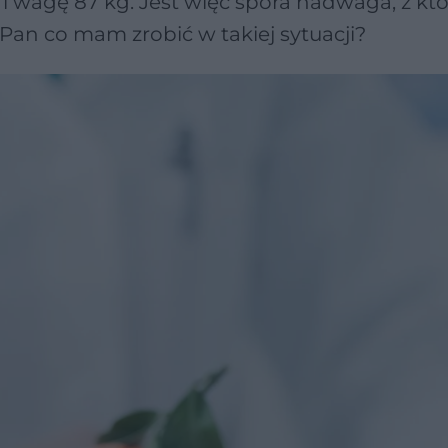
 i wagę 87 kg. Jest więc spora nadwaga, z któ
Pan co mam zrobić w takiej sytuacji?