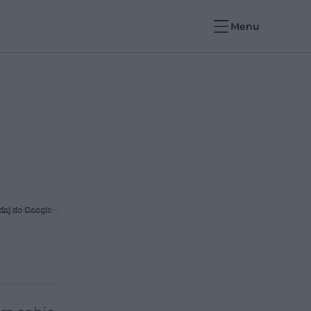
Menu
daj do Google