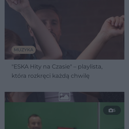
MUZYKA
"ESKA Hity na Czasie" – playlista,
która rozkręci każdą chwilę
5