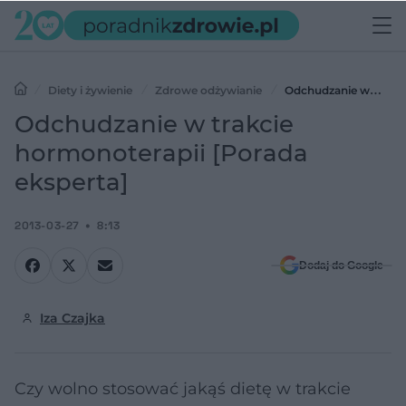
Diety i żywienie
Zdrowe odżywianie
Odchudzanie w
trakcie hormonoterapii [Porada eksperta]
Odchudzanie w trakcie
hormonoterapii [Porada
eksperta]
2013-03-27
8:13
Dodaj do Google
Iza Czajka
Czy wolno stosować jakąś dietę w trakcie