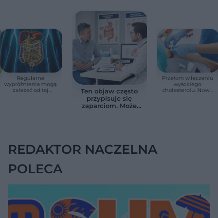
Regularne
Przełom w leczeniu
wypróżnienia mogą
wysokiego
zależeć od tej
cholesterolu. Nowa
Ten objaw często
witaminy. Odkrycie
terapia zmniejszyła
przypisuje się
zaskoczyło
LDL o ponad połowę
zaparciom. Może
naukowców
jednak wskazywać
na chorobę jelita
REDAKTOR NACZELNA
POLECA