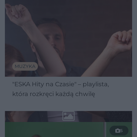
MUZYKA
"ESKA Hity na Czasie" – playlista,
która rozkręci każdą chwilę
5