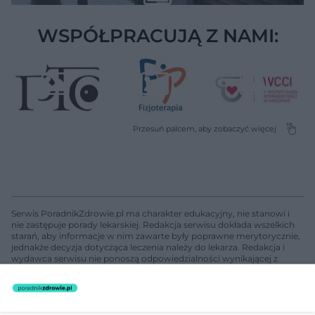
WSPÓŁPRACUJĄ Z NAMI:
Serwis PoradnikZdrowie.pl ma charakter edukacyjny, nie stanowi i
nie zastępuje porady lekarskiej. Redakcja serwisu dokłada wszelkich
starań, aby informacje w nim zawarte były poprawne merytorycznie,
jednakże decyzja dotycząca leczenia należy do lekarza. Redakcja i
wydawca serwisu nie ponoszą odpowiedzialności wynikającej z
zastosowania informacji zamieszczonych na stronach serwisu, który
nie prowadzi działalności leczniczej polegającej na udzielaniu
świadczeń zdrowotnych w rozumieniu art. 3 ust 1 ustawy o
działalności leczniczej.