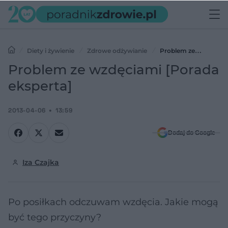
Diety i żywienie
Zdrowe odżywianie
Problem ze
wzdęciami [Porada eksperta]
Problem ze wzdęciami [Porada
eksperta]
2013-04-06
13:59
Dodaj do Google
Iza Czajka
Po posiłkach odczuwam wzdęcia. Jakie mogą
być tego przyczyny?