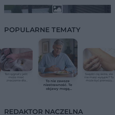
POPULARNE TEMATY
Ten sygnał z jelit
Swędzi cię skóra, ale
może mieć
nie masz wysypki? To
znaczenie dla
może być pierwszy
To nie zawsze
zdrowia. Naukowcy
cichy sygnał raka
niestrawność. Te
wskazali zdrowy
trzustki, zanim
objawy mogą
zakres
pojawią się inne
wskazywać na raka
objawy
trzustki
REDAKTOR NACZELNA