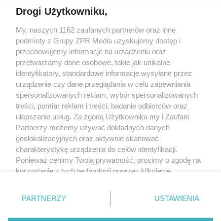
Drogi Użytkowniku,
Żaden utwór zamieszczony w serwisie nie może być powielany i
My, naszych 1162 zaufanych partnerów oraz inne
rozpowszechniany lub dalej rozpowszechniany w jakikolwiek sposób
(w tym także elektroniczny lub mechaniczny) na jakimkolwiek polu
podmioty z Grupy ZPR Media uzyskujemy dostęp i
eksploatacji w jakiejkolwiek formie, włącznie z umieszczaniem w
przechowujemy informacje na urządzeniu oraz
Internecie bez pisemnej zgody właściciela praw. Jakiekolwiek użycie
przetwarzamy dane osobowe, takie jak unikalne
lub wykorzystanie utworów w całości lub w części z naruszeniem
prawa, tzn. bez właściwej zgody, jest zabronione pod groźbą kary i
identyfikatory, standardowe informacje wysyłane przez
może być ścigane prawnie.
urządzenie czy dane przeglądania w celu zapewniania
spersonalizowanych reklam, wybór spersonalizowanych
treści, pomiar reklam i treści, badanie odbiorców oraz
ulepszanie usług. Za zgodą Użytkownika my i Zaufani
Partnerzy możemy używać dokładnych danych
geolokalizacyjnych oraz aktywnie skanować
charakterystykę urządzenia do celów identyfikacji.
O nas
Ponieważ cenimy Twoją prywatność, prosimy o zgodę na
korzystanie z tych technologii poprzez kliknięcie
Informacje prawne
„Akceptuję”. Zgoda jest dobrowolna i zawsze możesz ją
Nasze serwisy
zmienić/wycofać klikając przycisk ustawień prywatności
PARTNERZY
USTAWIENIA
znajdujący się w lewym dolnym rogu strony
. Niektóre
© 2026 Grupa ZPR Media
rodzaje przetwarzania danych nie wymagają zgody