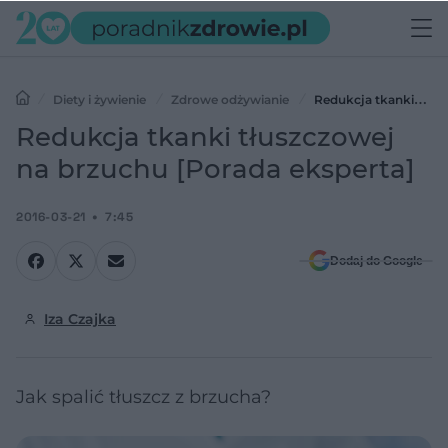
Diety i żywienie
Zdrowe odżywianie
Redukcja tkanki
tłuszczowej na brzuchu [Porada eksperta]
Redukcja tkanki tłuszczowej
na brzuchu [Porada eksperta]
2016-03-21
7:45
Dodaj do Google
Iza Czajka
Jak spalić tłuszcz z brzucha?