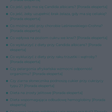
Co jeść, gdy ma się Candida albicans? [Porada eksperta]
Co jeść, żeby uzupełnić brak żelaza, gdy ma się celiakię?
[Porada eksperta]
Co można jeść przy chorobie Leśniewskiego-Crohna?
[Porada eksperta]
Co wpływa na poziom cukru we krwi? [Porada eksperta]
Co wykluczyć z diety przy Candida albicans? [Porada
eksperta]
Co wykluczyć z diety przy raku trzustki i wątroby?
[Porada eksperta]
Czy pelargonia afrykańska wzmocni odporność
organizmu? [Porada eksperta]
Czy ziarna słonecznika podnoszą cukier przy cukrzycy
typu 2? [Porada eksperta]
Dieta na zrosty jelitowe [Porada eksperta]
Dieta wspomagająca odbudowę hemoglobiny [Porada
eksperta]
Dlaczego jestem osłabiona i nie mogę przytyć? [Porada