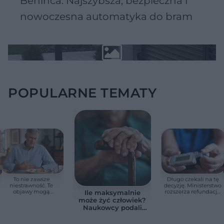
Beninca. Najszybsza, bezpieczna i
nowoczesna automatyka do bram
POPULARNE TEMATY
To nie zawsze
Długo czekali na tę
niestrawność. Te
decyzję. Ministerstwo
objawy mogą
rozszerza refundację
Ile maksymalnie
wskazywać na raka
pomp insulinowych
może żyć człowiek?
trzustki
Naukowcy podali
zaskakującą liczbę