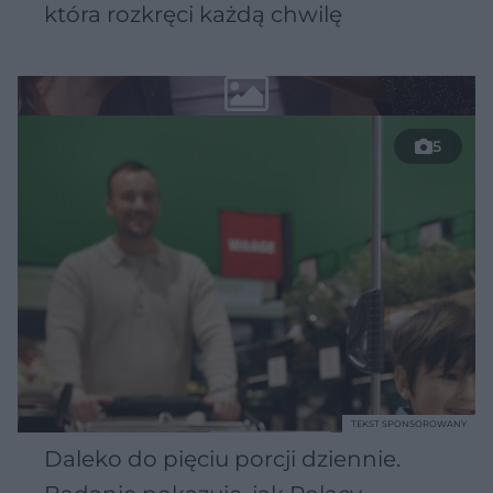
która rozkręci każdą chwilę
5
TEKST SPONSOROWANY
Daleko do pięciu porcji dziennie.