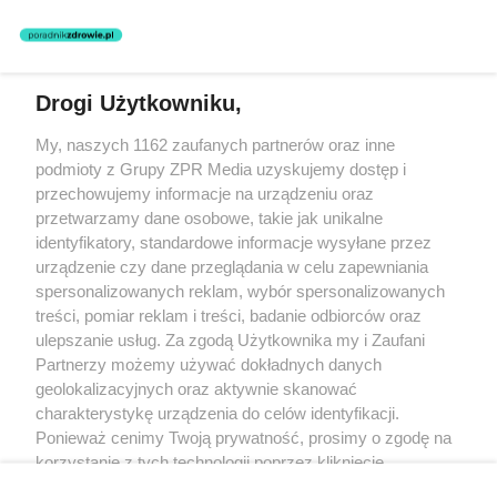
zastosowania informacji zamieszczonych na stronach serwisu, który
nie prowadzi działalności leczniczej polegającej na udzielaniu
świadczeń zdrowotnych w rozumieniu art. 3 ust 1 ustawy o
działalności leczniczej.
Drogi Użytkowniku,
Żaden utwór zamieszczony w serwisie nie może być powielany i
My, naszych 1162 zaufanych partnerów oraz inne
rozpowszechniany lub dalej rozpowszechniany w jakikolwiek sposób
(w tym także elektroniczny lub mechaniczny) na jakimkolwiek polu
podmioty z Grupy ZPR Media uzyskujemy dostęp i
eksploatacji w jakiejkolwiek formie, włącznie z umieszczaniem w
przechowujemy informacje na urządzeniu oraz
Internecie bez pisemnej zgody właściciela praw. Jakiekolwiek użycie
przetwarzamy dane osobowe, takie jak unikalne
lub wykorzystanie utworów w całości lub w części z naruszeniem
prawa, tzn. bez właściwej zgody, jest zabronione pod groźbą kary i
identyfikatory, standardowe informacje wysyłane przez
może być ścigane prawnie.
urządzenie czy dane przeglądania w celu zapewniania
spersonalizowanych reklam, wybór spersonalizowanych
treści, pomiar reklam i treści, badanie odbiorców oraz
ulepszanie usług. Za zgodą Użytkownika my i Zaufani
Partnerzy możemy używać dokładnych danych
geolokalizacyjnych oraz aktywnie skanować
charakterystykę urządzenia do celów identyfikacji.
O nas
Ponieważ cenimy Twoją prywatność, prosimy o zgodę na
korzystanie z tych technologii poprzez kliknięcie
Informacje prawne
„Akceptuję”. Zgoda jest dobrowolna i zawsze możesz ją