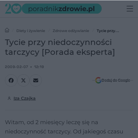
Diety i żywienie
Zdrowe odżywianie
Tycie przy
niedoczynności tarczycy [Porada eksperta]
Tycie przy niedoczynności
tarczycy [Porada eksperta]
2009-02-07
12:19
Dodaj do Google
Iza Czajka
Witam, od 2 miesięcy leczę się na
niedoczynność tarczycy. Od jakiegoś czasu