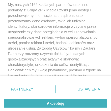
Żaden utwór zamieszczony w serwisie nie może być powielany i
My, naszych 1162 zaufanych partnerów oraz inne
rozpowszechniany lub dalej rozpowszechniany w jakikolwiek sposób
(w tym także elektroniczny lub mechaniczny) na jakimkolwiek polu
podmioty z Grupy ZPR Media uzyskujemy dostęp i
eksploatacji w jakiejkolwiek formie, włącznie z umieszczaniem w
przechowujemy informacje na urządzeniu oraz
Internecie bez pisemnej zgody właściciela praw. Jakiekolwiek użycie
przetwarzamy dane osobowe, takie jak unikalne
lub wykorzystanie utworów w całości lub w części z naruszeniem
prawa, tzn. bez właściwej zgody, jest zabronione pod groźbą kary i
identyfikatory, standardowe informacje wysyłane przez
może być ścigane prawnie.
urządzenie czy dane przeglądania w celu zapewniania
spersonalizowanych reklam, wybór spersonalizowanych
treści, pomiar reklam i treści, badanie odbiorców oraz
ulepszanie usług. Za zgodą Użytkownika my i Zaufani
Partnerzy możemy używać dokładnych danych
geolokalizacyjnych oraz aktywnie skanować
charakterystykę urządzenia do celów identyfikacji.
O nas
Ponieważ cenimy Twoją prywatność, prosimy o zgodę na
korzystanie z tych technologii poprzez kliknięcie
Informacje prawne
„Akceptuję”. Zgoda jest dobrowolna i zawsze możesz ją
Nasze serwisy
zmienić/wycofać klikając przycisk ustawień prywatności
PARTNERZY
USTAWIENIA
znajdujący się w lewym dolnym rogu strony
. Niektóre
© 2026 Grupa ZPR Media
rodzaje przetwarzania danych nie wymagają zgody
Akceptuję
użytkownika, ale masz prawo sprzeciwić się takiemu
przetwarzaniu. Preferencje będą miały zastosowanie tylko