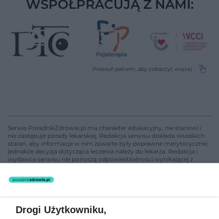
WSPÓŁPRACUJĄ Z NAMI:
Serwis PoradnikZdrowie.pl ma charakter edukacyjny, nie stanowi i
nie zastępuje porady lekarskiej. Redakcja serwisu dokłada wszelkich
starań, aby informacje w nim zawarte były poprawne merytorycznie,
jednakże decyzja dotycząca leczenia należy do lekarza. Redakcja i
wydawca serwisu nie ponoszą odpowiedzialności wynikającej z
zastosowania informacji zamieszczonych na stronach serwisu, który
nie prowadzi działalności leczniczej polegającej na udzielaniu
świadczeń zdrowotnych w rozumieniu art. 3 ust 1 ustawy o
działalności leczniczej.
Drogi Użytkowniku,