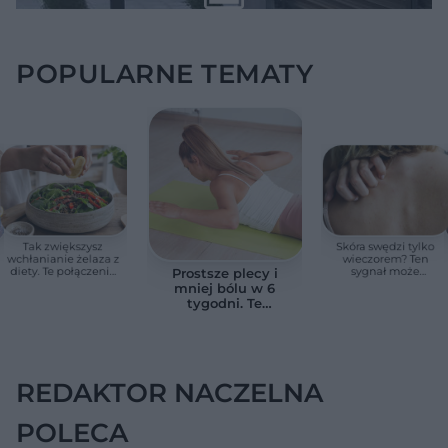
POPULARNE TEMATY
Tak zwiększysz
Skóra swędzi tylko
wchłanianie żelaza z
wieczorem? Ten
diety. Te połączenia
sygnał może
Prostsze plecy i
produktów
wskazywać na
mniej bólu w 6
pomagają przy
chorobę, która długo
tygodni. Te
anemii
nie daje objawów
ćwiczenia
pomagają
zmniejszyć wdowi
garb
REDAKTOR NACZELNA
POLECA