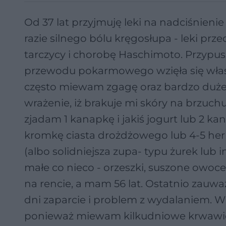
Od 37 lat przyjmuję leki na nadciśnienie
razie silnego bólu kręgosłupa - leki pr
tarczycy i chorobę Haschimoto. Przypu
przewodu pokarmowego wzięła się właś
często miewam zgagę oraz bardzo duże w
wrażenie, iż brakuje mi skóry na brzuc
zjadam 1 kanapkę i jakiś jogurt lub 2 ka
kromkę ciasta drożdżowego lub 4-5 her
(albo solidniejsza zupa- typu żurek lub
małe co nieco - orzeszki, suszone owoce
na rencie, a mam 56 lat. Ostatnio zauwa
dni zaparcie i problem z wydalaniem. 
ponieważ miewam kilkudniowe krwawien