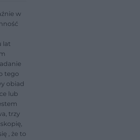
aźnie w
ynność
 lat
am
iadanie
do tego
wy obiad
ce lub
jestem
a, trzy
skopię,
 , że to