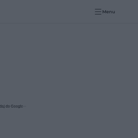
Menu
daj do Google