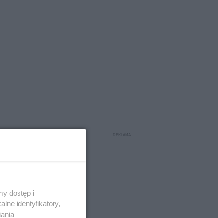
y dostęp i
ć to
lne identyfikatory,
iania
ych