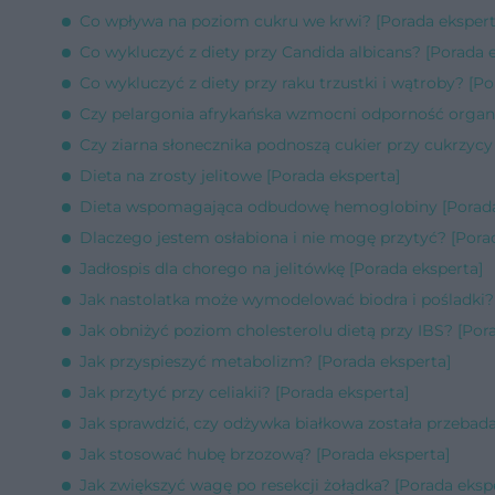
Co wpływa na poziom cukru we krwi? [Porada ekspert
Co wykluczyć z diety przy Candida albicans? [Porada 
Co wykluczyć z diety przy raku trzustki i wątroby? [Po
Czy pelargonia afrykańska wzmocni odporność organ
Czy ziarna słonecznika podnoszą cukier przy cukrzycy
Dieta na zrosty jelitowe [Porada eksperta]
Dieta wspomagająca odbudowę hemoglobiny [Porada
Dlaczego jestem osłabiona i nie mogę przytyć? [Pora
Jadłospis dla chorego na jelitówkę [Porada eksperta]
Jak nastolatka może wymodelować biodra i pośladki? 
Jak obniżyć poziom cholesterolu dietą przy IBS? [Por
Jak przyspieszyć metabolizm? [Porada eksperta]
Jak przytyć przy celiakii? [Porada eksperta]
Jak sprawdzić, czy odżywka białkowa została przebada
Jak stosować hubę brzozową? [Porada eksperta]
Jak zwiększyć wagę po resekcji żołądka? [Porada eksp