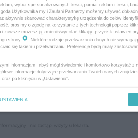
klam, wybór spersonalizowanych treści, pomiar reklam i treści, bad
 zgodą Użytkownika my i Zaufani Partnerzy możemy używać dokład
az aktywnie skanować charakterystykę urządzenia do celów identyfi
ść, prosimy o zgodę na korzystanie z tych technologii poprzez klikn
atkiem jogurtu, na drugie śniadanie sałatka z w
a i zawsze możesz ją zmienić/wycofać klikając przycisk ustawień pr
a krem z pieczywem pełnoziarnistym, na podwiec
ogu strony
. Niektóre rodzaje przetwarzania danych nie wymagaj
warzywami na parze. Do picia dużo niegazowanej w
iwić się takiemu przetwarzaniu. Preferencje będą miały zastosowanie
e, słodycze, tłuste kiełbasy i pieczywo razowe n
szymi informacjami, abyś mógł świadomie i komfortowo korzystać z
gółowe informacje dotyczące przetwarzania Twoich danych znajdzi
ać na nadwrażliwość jelita, dlatego powinnaś w
s
oraz po kliknięciu w „Ustawienia”.
słonowo zastosować
siemię lniane
, jeśli bierzesz du
USTAWIENIA
ormacyjny i nie zastąpi wizyty u lekarza.