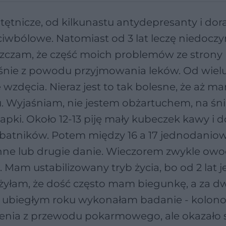
 tętnicze, od kilkunastu antydepresanty i dor
zeciwbólowe. Natomiast od 3 lat leczę niedocz
szczam, że część moich problemów ze strony
nie z powodu przyjmowania leków. Od wielu
zdęcia. Nieraz jest to tak bolesne, że aż m
hu. Wyjaśniam, nie jestem obżartuchem, na śn
napki. Około 12-13 piję mały kubeczek kawy i 
batników. Potem między 16 a 17 jednodanio
 inne lub drugie danie. Wieczorem zwykle owo
. Mam ustabilizowany tryb życia, bo od 2 lat 
żyłam, że dość często mam biegunkę, a za dw
W ubiegłym roku wykonałam badanie - kolono
ia z przewodu pokarmowego, ale okazało się