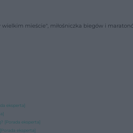
w wielkim mieście", miłośniczka biegów i maraton
ada eksperta]
a]
ę? [Porada eksperta]
[Porada eksperta]