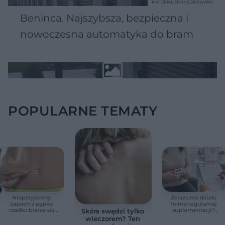
MATERIAŁ SPONSOROWANY
Beninca. Najszybsza, bezpieczna i
nowoczesna automatyka do bram
POPULARNE TEMATY
Nieprzyjemny
Żelazo nie działa
zapach z pępka
mimo regularnej
rzadko bierze się
suplementacji?
Skóra swędzi tylko
znikąd. Jeden objaw
Przyczyna może
wieczorem? Ten
zmienia wszystko
ukrywać się w