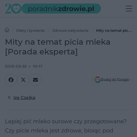
Diety i żywienie
Zdrowe odżywianie
Mity na temat picia
mleka [Porada eksperta]
Mity na temat picia mleka
[Porada eksperta]
2013-03-22
10:17
Dodaj do Google
Iza Czajka
Lepiej pić mleko surowe czy przegotowane?
Czy picie mleka jest zdrowe, biorąc pod