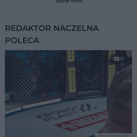
sygnał może
jelitach
wskazywać na
chorobę, która długo
nie daje objawów
REDAKTOR NACZELNA
POLECA
27
TEKST SPONSOROWANY