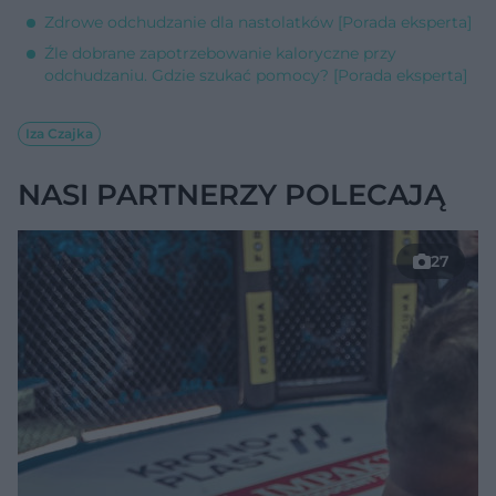
Zdrowe odchudzanie dla nastolatków [Porada eksperta]
Źle dobrane zapotrzebowanie kaloryczne przy
odchudzaniu. Gdzie szukać pomocy? [Porada eksperta]
Iza Czajka
NASI PARTNERZY POLECAJĄ
27