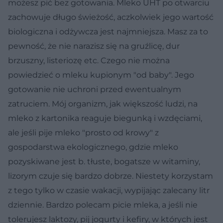
możesz pić bez gotowania. Mleko UHT po otwarciu
zachowuje długo świeżość, aczkolwiek jego wartość
biologiczna i odżywcza jest najmniejsza. Masz za to
pewność, że nie narazisz się na gruźlicę, dur
brzuszny, listeriozę etc. Czego nie można
powiedzieć o mleku kupionym "od baby". Jego
gotowanie nie uchroni przed ewentualnym
zatruciem. Mój organizm, jak większość ludzi, na
mleko z kartonika reaguje biegunką i wzdęciami,
ale jeśli pije mleko "prosto od krowy" z
gospodarstwa ekologicznego, gdzie mleko
pozyskiwane jest b. tłuste, bogatsze w witaminy,
lizorym czuje się bardzo dobrze. Niestety korzystam
z tego tylko w czasie wakacji, wypijając zalecany litr
dziennie. Bardzo polecam picie mleka, a jeśli nie
tolerujesz laktozy, pij jogurty i kefiry, w których jest