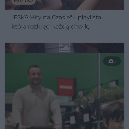
MUZYKA
"ESKA Hity na Czasie" – playlista,
która rozkręci każdą chwilę
5