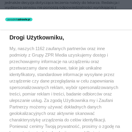
jednakże decyzja dotycząca leczenia należy do lekarza. Redakcja i
wydawca serwisu nie ponoszą odpowiedzialności wynikającej z
zastosowania informacji zamieszczonych na stronach serwisu, który
nie prowadzi działalności leczniczej polegającej na udzielaniu
świadczeń zdrowotnych w rozumieniu art. 3 ust 1 ustawy o
działalności leczniczej.
Drogi Użytkowniku,
Żaden utwór zamieszczony w serwisie nie może być powielany i
My, naszych 1162 zaufanych partnerów oraz inne
rozpowszechniany lub dalej rozpowszechniany w jakikolwiek sposób
(w tym także elektroniczny lub mechaniczny) na jakimkolwiek polu
podmioty z Grupy ZPR Media uzyskujemy dostęp i
eksploatacji w jakiejkolwiek formie, włącznie z umieszczaniem w
przechowujemy informacje na urządzeniu oraz
Internecie bez pisemnej zgody właściciela praw. Jakiekolwiek użycie
przetwarzamy dane osobowe, takie jak unikalne
lub wykorzystanie utworów w całości lub w części z naruszeniem
prawa, tzn. bez właściwej zgody, jest zabronione pod groźbą kary i
identyfikatory, standardowe informacje wysyłane przez
może być ścigane prawnie.
urządzenie czy dane przeglądania w celu zapewniania
spersonalizowanych reklam, wybór spersonalizowanych
treści, pomiar reklam i treści, badanie odbiorców oraz
ulepszanie usług. Za zgodą Użytkownika my i Zaufani
Partnerzy możemy używać dokładnych danych
geolokalizacyjnych oraz aktywnie skanować
charakterystykę urządzenia do celów identyfikacji.
O nas
Ponieważ cenimy Twoją prywatność, prosimy o zgodę na