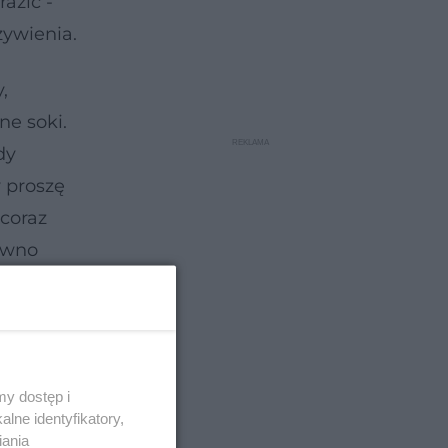
azić -
żywienia.
,
ne soki.
dy
 proszę
 coraz
ewno
.
y dostęp i
lne identyfikatory,
iania