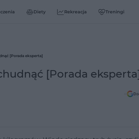
czenia
Diety
Rekreacja
Treningi
dnąć [Porada eksperta]
chudnąć [Porada eksperta
Do