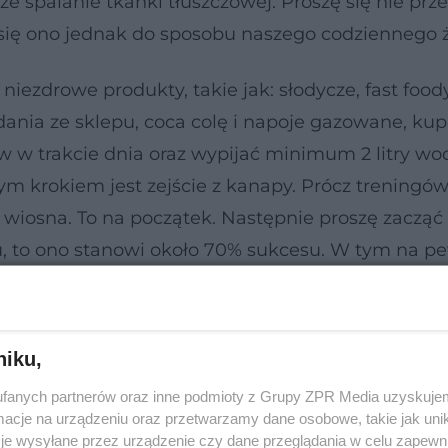
 spalanie tkanki tłuszczowej. Proszę się nie przer
i się ono jednak do sposobu naszego codziennego 
iezdrowe produkty, takie jak: słodycze, fast foody
nia ze sklepu, coca colę i napoje gazowane, kup
w w trakcie dnia oraz wypijać minimum 2 litry wo
ym krokiem jest zejście z kanapy. Prócz treningów
 wiosna. To na początek. Następnie proszę zacząć
, to ono stanowi około 70% sukcesu. W tym na p
awiać trenerem nad formą treningu personalnego
lowymi kettlebells. Ostatnią ważną rzeczą jest
eż obwody ciała. Bardzo często zdarza się tak, że
niku,
am serdecznie i życzę powodzenia!
fanych partnerów oraz inne podmioty z Grupy ZPR Media uzyskujem
cje na urządzeniu oraz przetwarzamy dane osobowe, takie jak unika
je wysyłane przez urządzenie czy dane przeglądania w celu zapewn