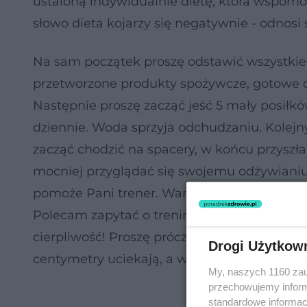
ustaloną indywidualnie dietę, która wspomoże
słowo dieta kojarzy się negatywnie - odnos
Na sam początek proszę odstawić wszystkie n
przetworzone produkty spożywcze, gotowe da
Następnie proszę zacząć jeść 5 mały posiłkó
dziennie. Woda sprzyja odchudzaniu. Kolejn
zacząć chodzić na spacery, w końcu przyszła
mocniej przyglądać się swojemu odżywianiu
pomoże Pani trener. Warto również porozm
Polecam zapytać o trening z odważnikami ku
cierpliwość! Proszę prócz wagi mierzyć równi
Drogi Użytkow
centymetry uciekają, a waga stoi. Pozdrawi
My, naszych 1160 zau
przechowujemy informa
standardowe informac