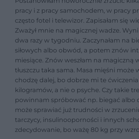
Postanowiłam noworocznie zrzucić kilka 
pracy i z pracy samochodem, w pracy 
często fotel i telewizor. Zapisałam się 
Zważył mnie na magicznej wadze. Wynik 
dwa razy w tygodniu. Zaczynałam na bi
siłowych albo obwód, a potem znów inter
miesiące. Znów weszłam na magiczną wagę
tłuszczu taka sama. Masa mięśni może wz
chodzę dalej, bo dobrze mi te ćwiczenia 
kilogramów, a nie o psyche. Czy takie t
powinnam spróbować np. biegać albo co
może sprawiać już trudności w zrzuceni
tarczycy, insulinooporności i innych sch
zdecydowanie, bo ważę 80 kg przy wzro