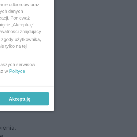
anie odbiorców oraz
nych danych
kacji. Ponieważ
ięcie „Akceptuję”.
ywatności znajdujący
ą zgody użytkownika,
 tylko na tej
 naszych serwisów
esz w
Polityce
Akceptuję
ienia.
e.