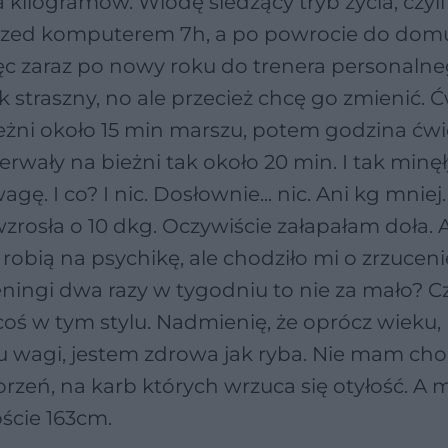
kilogramów. Wiodę siedzący tryb życia, czyli
przed komputerem 7h, a po powrocie do domu
więc zaraz po nowy roku do trenera personalne
straszny, no ale przecież chcę go zmienić. 
eżni około 15 min marszu, potem godzina ćw
wały na bieżni tak około 20 min. I tak minęł
. I co? I nic. Dosłownie... nic. Ani kg mniej
rosła o 10 dkg. Oczywiście załapałam doła. 
robią na psychikę, ale chodziło mi o zrzuceni
reningi dwa razy w tygodniu to nie za mało? 
ś w tym stylu. Nadmienię, że oprócz wieku, 
u wagi, jestem zdrowa jak ryba. Nie mam cho
orzeń, na karb których wrzuca się otyłość. A
ście 163cm.