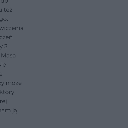
 do
 też
go.
Ćwiczenia
iczeń
y 3
. Masa
Ale
e
Czy może
który
rej
 mam ją