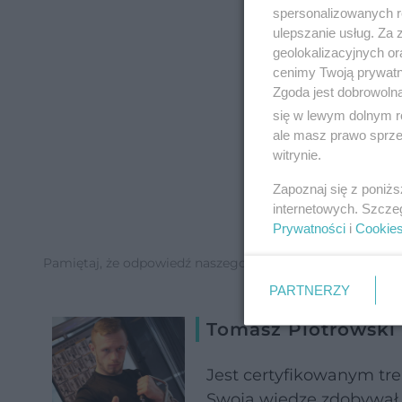
spersonalizowanych re
ulepszanie usług. Za
geolokalizacyjnych or
cenimy Twoją prywatno
Zgoda jest dobrowoln
się w lewym dolnym r
ale masz prawo sprzec
witrynie.
Zapoznaj się z poniż
internetowych. Szcze
Prywatności
i
Cookie
Pamiętaj, że odpowiedź naszego eksperta ma charakter inf
PARTNERZY
Tomasz Piotrowski
Jest certyfikowanym tre
Swoją wiedzę zdobywał u