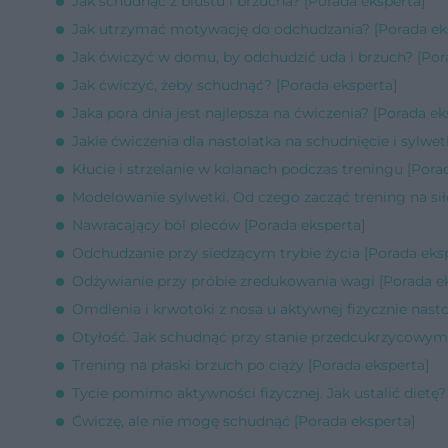
Jak schudnąć z biustu i brzucha? [Porada eksperta]
Jak utrzymać motywację do odchudzania? [Porada ek
Jak ćwiczyć w domu, by odchudzić uda i brzuch? [Por
Jak ćwiczyć, żeby schudnąć? [Porada eksperta]
Jaka pora dnia jest najlepsza na ćwiczenia? [Porada ek
Jakie ćwiczenia dla nastolatka na schudnięcie i sylwet
Kłucie i strzelanie w kolanach podczas treningu [Pora
Modelowanie sylwetki. Od czego zacząć trening na sił
Nawracający ból pleców [Porada eksperta]
Odchudzanie przy siedzącym trybie życia [Porada eks
Odżywianie przy próbie zredukowania wagi [Porada e
Omdlenia i krwotoki z nosa u aktywnej fizycznie nasto
Otyłość. Jak schudnąć przy stanie przedcukrzycowym 
Trening na płaski brzuch po ciąży [Porada eksperta]
Tycie pomimo aktywności fizycznej. Jak ustalić dietę?
Ćwiczę, ale nie mogę schudnąć [Porada eksperta]