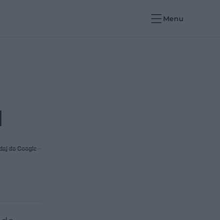
Menu
]
daj do Google