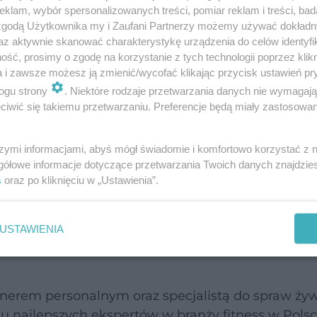
klam, wybór spersonalizowanych treści, pomiar reklam i treści, bad
 zgodą Użytkownika my i Zaufani Partnerzy możemy używać dokład
az aktywnie skanować charakterystykę urządzenia do celów identyfi
ść, prosimy o zgodę na korzystanie z tych technologii poprzez klikn
a i zawsze możesz ją zmienić/wycofać klikając przycisk ustawień pr
ogu strony
. Niektóre rodzaje przetwarzania danych nie wymagaj
iwić się takiemu przetwarzaniu. Preferencje będą miały zastosowanie
szymi informacjami, abyś mógł świadomie i komfortowo korzystać z
gółowe informacje dotyczące przetwarzania Twoich danych znajdzi
s
oraz po kliknięciu w „Ustawienia”.
ormacyjny i nie zastąpi wizyty u lekarza.
USTAWIENIA
nerem personalnym oraz specjalistą do spraw żyw
 najlepszych ekspertów w branży fitness w Polsc