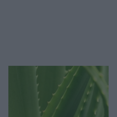
Ta dieta może pomóc dożyć
siedemdziesiątki w dobrej formie.
Nie chodzi o śródziemnomorską