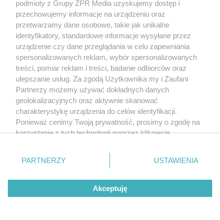
podmioty z Grupy ZPR Media uzyskujemy dostęp i
przechowujemy informacje na urządzeniu oraz
Popularna metoda odchudzania
przetwarzamy dane osobowe, takie jak unikalne
działa dłużej, niż sądzono.
identyfikatory, standardowe informacje wysyłane przez
urządzenie czy dane przeglądania w celu zapewniania
Wystarczyły trzy miesiące
spersonalizowanych reklam, wybór spersonalizowanych
treści, pomiar reklam i treści, badanie odbiorców oraz
ulepszanie usług. Za zgodą Użytkownika my i Zaufani
Partnerzy możemy używać dokładnych danych
geolokalizacyjnych oraz aktywnie skanować
charakterystykę urządzenia do celów identyfikacji.
Ponieważ cenimy Twoją prywatność, prosimy o zgodę na
korzystanie z tych technologii poprzez kliknięcie
„Akceptuję”. Zgoda jest dobrowolna i zawsze możesz ją
zmienić/wycofać klikając przycisk ustawień prywatności
PARTNERZY
USTAWIENIA
znajdujący się w lewym dolnym rogu strony
. Niektóre
rodzaje przetwarzania danych nie wymagają zgody
Akceptuję
użytkownika, ale masz prawo sprzeciwić się takiemu
przetwarzaniu. Preferencje będą miały zastosowanie tylko
na tej witrynie.