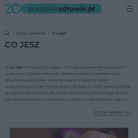
Diety i żywienie
Co jesz
CO JESZ
To
co jesz
ma ogromny wpływ na Twoje zdrowie, samopoczucie i
wydolność. Dlatego właściwy dobór produktów spożywczych
powinien uwzględniać znacznie więcej niż jedynie udział
poszczególnych makroskładników oraz kaloryczność jedzenia. Wiele
ze składników ma też mało znane właściwości, które mogą okazać
się nieocenione we wzmacnianiu organizmu. Świadomość tego co
jesz pozwala lepiej planować zakupy, ale też przygotowywane posiłki.
Czytaj więcej
Każdy etap można przewidzieć z wyprzedzeniem, co ogranicza
marnowanie żywności i sprawia, że życie staje się bardziej
ekologiczne.