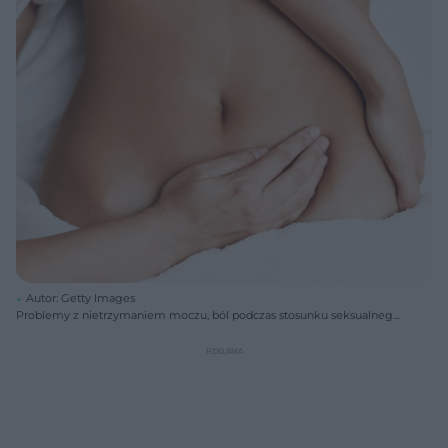
Autor: Getty Images
Problemy z nietrzymaniem moczu, ból podczas stosunku seksualnego
czy dolegliwości związane z kręgosłupem i miednicą, to podstawowe
objawy kłopotów z mięśniami dna miednicy.