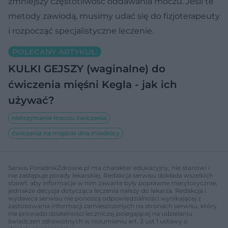
zmniejszy częstotliwość oddawania moczu. Jeśli te
metody zawiodą, musimy udać się do fizjoterapeuty
i rozpocząć specjalistyczne leczenie.
POLECANY ARTYKUŁ:
KULKI GEJSZY (waginalne) do
ćwiczenia mięśni Kegla - jak ich
używać?
nietrzymanie moczu ćwiczenia
ćwiczenia na mięśnie dna miednicy
Serwis PoradnikZdrowie.pl ma charakter edukacyjny, nie stanowi i
nie zastępuje porady lekarskiej. Redakcja serwisu dokłada wszelkich
starań, aby informacje w nim zawarte były poprawne merytorycznie,
jednakże decyzja dotycząca leczenia należy do lekarza. Redakcja i
wydawca serwisu nie ponoszą odpowiedzialności wynikającej z
zastosowania informacji zamieszczonych na stronach serwisu, który
nie prowadzi działalności leczniczej polegającej na udzielaniu
świadczeń zdrowotnych w rozumieniu art. 3 ust 1 ustawy o