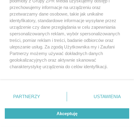
podmioty z Grupy ZPR Media uzyskujemy dostęp i
przechowujemy informacje na urządzeniu oraz
przetwarzamy dane osobowe, takie jak unikalne
identyfikatory, standardowe informacje wysyłane przez
urządzenie czy dane przeglądania w celu zapewniania
5
spersonalizowanych reklam, wybór spersonalizowanych
treści, pomiar reklam i treści, badanie odbiorców oraz
ulepszanie usług. Za zgodą Użytkownika my i Zaufani
Partnerzy możemy używać dokładnych danych
geolokalizacyjnych oraz aktywnie skanować
charakterystykę urządzenia do celów identyfikacji.
Ponieważ cenimy Twoją prywatność, prosimy o zgodę na
korzystanie z tych technologii poprzez kliknięcie
„Akceptuję”. Zgoda jest dobrowolna i zawsze możesz ją
zmienić/wycofać klikając przycisk ustawień prywatności
PARTNERZY
USTAWIENIA
znajdujący się w lewym dolnym rogu strony
. Niektóre
rodzaje przetwarzania danych nie wymagają zgody
TEKST SPONSOROWANY
Akceptuję
użytkownika, ale masz prawo sprzeciwić się takiemu
Daleko do pięciu porcji dziennie.
przetwarzaniu. Preferencje będą miały zastosowanie tylko
Badanie pokazuje, jak Polacy
na tej witrynie.