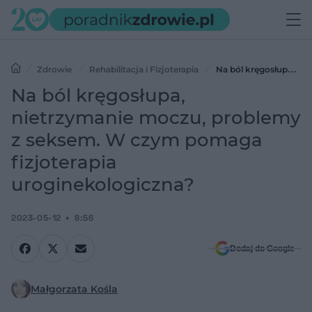
Zdrowie
Rehabilitacja i Fizjoterapia
Na ból kręgosłupa,
nietrzymanie moczu, problemy z seksem. W czym pomaga
Na ból kręgosłupa,
fizjoterapia uroginekologiczna?
nietrzymanie moczu, problemy
z seksem. W czym pomaga
fizjoterapia
uroginekologiczna?
2023-05-12
8:56
Dodaj do Google
Małgorzata Kośla