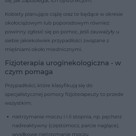
się, jak zapobiegać ich dysfunkcjom.
Kobiety planujące ciążę oraz te będące w okresie
okołociążowym lub poporodowym również
powinny zgłosić się po pomoc, jeśli zauważyły u
siebie jakiekolwiek przypadłości związane z
mięśniami około miednicznymi.
Fizjoterapia uroginekologiczna - w
czym pomaga
Przypadłości, które klasyfikują się do
specjalistycznej pomocy fizjoterapeuty to przede
wszystkim:
nietrzymanie moczu I i II stopnia, np. pęcherz
nadreaktywny (częstomocz, parcie naglące),
wysiłkowe nietrzymanie moczu