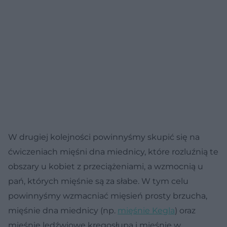
W drugiej kolejności powinnyśmy skupić się na
ćwiczeniach mięśni dna miednicy, które rozluźnią te
obszary u kobiet z przeciążeniami, a wzmocnią u
pań, których mięśnie są za słabe. W tym celu
powinnyśmy wzmacniać mięsień prosty brzucha,
mięśnie dna miednicy (np.
mięśnie Kegla
) oraz
mięśnie lędźwiowe kręgosłupa i mięśnie w