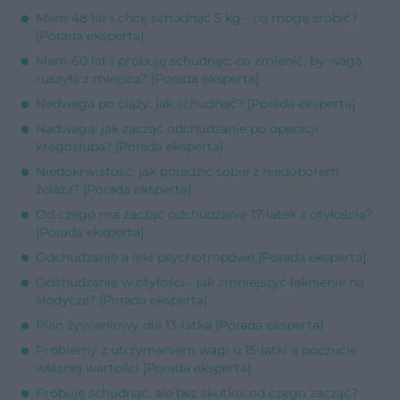
Mam 48 lat i chcę schudnąć 5 kg - co mogę zrobić?
[Porada eksperta]
Mam 60 lat i próbuję schudnąć: co zmienić, by waga
ruszyła z miejsca? [Porada eksperta]
Nadwaga po ciąży: jak schudnąć? [Porada eksperta]
Nadwaga: jak zacząć odchudzanie po operacji
kręgosłupa? [Porada eksperta]
Niedokrwistość: jak poradzić sobie z niedoborem
żelaza? [Porada eksperta]
Od czego ma zacząć odchudzanie 17-latek z otyłością?
[Porada eksperta]
Odchudzanie a leki psychotropowe [Porada eksperta]
Odchudzanie w otyłości - jak zmniejszyć łaknienie na
słodycze? [Porada eksperta]
Plan żywieniowy dla 13-latka [Porada eksperta]
Problemy z utrzymaniem wagi u 15-latki a poczucie
własnej wartości [Porada eksperta]
Próbuję schudnąć, ale bez skutku: od czego zacząć?