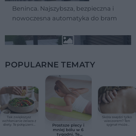
Beninca. Najszybsza, bezpieczna i
nowoczesna automatyka do bram
POPULARNE TEMATY
Tak zwiększysz
Skóra swędzi tylko
wchłanianie żelaza z
wieczorem? Ten
diety. Te połączenia
sygnał może
Prostsze plecy i
produktów
wskazywać na
mniej bólu w 6
pomagają przy
chorobę, która długo
tygodni. Te
anemii
nie daje objawów