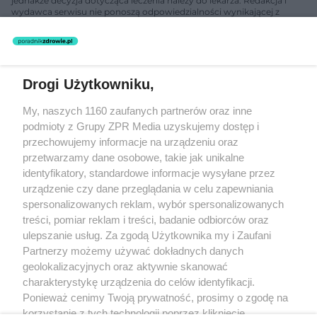
jednakże decyzja dotycząca leczenia należy do lekarza. Redakcja i
wydawca serwisu nie ponoszą odpowiedzialności wynikającej z
zastosowania informacji zamieszczonych na stronach serwisu, który
nie prowadzi działalności leczniczej polegającej na udzielaniu
świadczeń zdrowotnych w rozumieniu art. 3 ust 1 ustawy o
działalności leczniczej.
Drogi Użytkowniku,
Żaden utwór zamieszczony w serwisie nie może być powielany i
My, naszych 1160 zaufanych partnerów oraz inne
rozpowszechniany lub dalej rozpowszechniany w jakikolwiek sposób
(w tym także elektroniczny lub mechaniczny) na jakimkolwiek polu
podmioty z Grupy ZPR Media uzyskujemy dostęp i
eksploatacji w jakiejkolwiek formie, włącznie z umieszczaniem w
przechowujemy informacje na urządzeniu oraz
Internecie bez pisemnej zgody właściciela praw. Jakiekolwiek użycie
przetwarzamy dane osobowe, takie jak unikalne
lub wykorzystanie utworów w całości lub w części z naruszeniem
prawa, tzn. bez właściwej zgody, jest zabronione pod groźbą kary i
identyfikatory, standardowe informacje wysyłane przez
może być ścigane prawnie.
urządzenie czy dane przeglądania w celu zapewniania
spersonalizowanych reklam, wybór spersonalizowanych
treści, pomiar reklam i treści, badanie odbiorców oraz
ulepszanie usług. Za zgodą Użytkownika my i Zaufani
Partnerzy możemy używać dokładnych danych
geolokalizacyjnych oraz aktywnie skanować
charakterystykę urządzenia do celów identyfikacji.
O nas
Ponieważ cenimy Twoją prywatność, prosimy o zgodę na
korzystanie z tych technologii poprzez kliknięcie
Informacje prawne