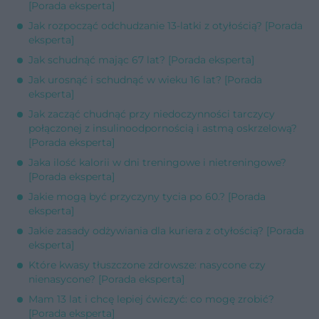
[Porada eksperta]
Jak rozpocząć odchudzanie 13-latki z otyłością? [Porada
eksperta]
Jak schudnąć mając 67 lat? [Porada eksperta]
Jak urosnąć i schudnąć w wieku 16 lat? [Porada
eksperta]
Jak zacząć chudnąć przy niedoczynności tarczycy
połączonej z insulinoodpornością i astmą oskrzelową?
[Porada eksperta]
Jaka ilość kalorii w dni treningowe i nietreningowe?
[Porada eksperta]
Jakie mogą być przyczyny tycia po 60.? [Porada
eksperta]
Jakie zasady odżywiania dla kuriera z otyłością? [Porada
eksperta]
Które kwasy tłuszczone zdrowsze: nasycone czy
nienasycone? [Porada eksperta]
Mam 13 lat i chcę lepiej ćwiczyć: co mogę zrobić?
[Porada eksperta]