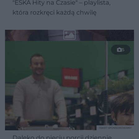
"ESKA Hity na Czasie" – playlista,
która rozkręci każdą chwilę
5
TEKST SPONSOROWANY
Daleko do pięciu porcji dziennie.