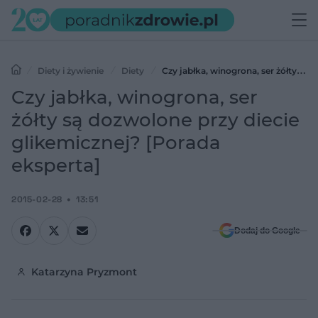
Diety i żywienie
Diety
Czy jabłka, winogrona, ser żółty są
dozwolone przy diecie glikemicznej? [Porada eksperta]
Czy jabłka, winogrona, ser
żółty są dozwolone przy diecie
glikemicznej? [Porada
eksperta]
2015-02-28
13:51
Dodaj do Google
Katarzyna Pryzmont