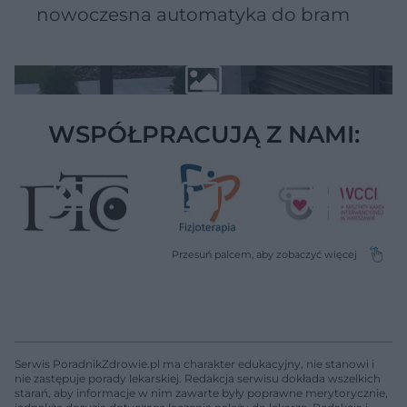
nowoczesna automatyka do bram
WSPÓŁPRACUJĄ Z NAMI:
Serwis PoradnikZdrowie.pl ma charakter edukacyjny, nie stanowi i
nie zastępuje porady lekarskiej. Redakcja serwisu dokłada wszelkich
starań, aby informacje w nim zawarte były poprawne merytorycznie,