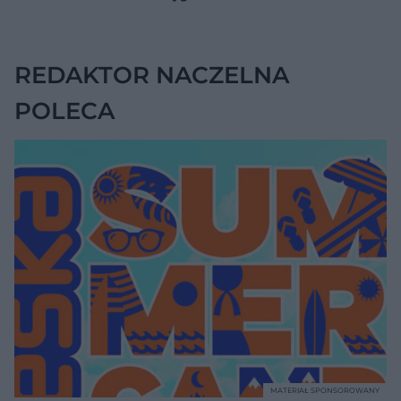
ćwiczenia
pomagają
zmniejszyć wdowi
garb
REDAKTOR NACZELNA
POLECA
MATERIAŁ SPONSOROWANY