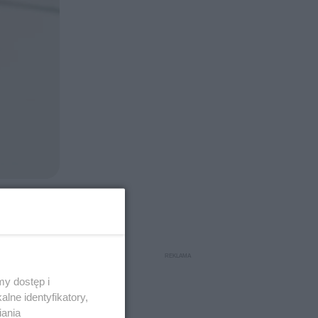
i zrobiło
wpływ
 lepiej,
y dostęp i
lne identyfikatory,
zoru BMI
iania