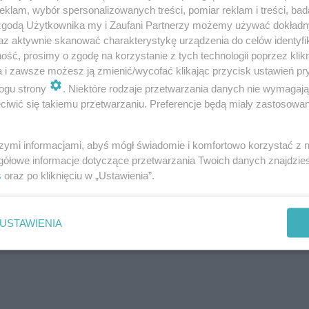
ga jest już trochę za niska i zwiększasz ryzyko wy
klam, wybór spersonalizowanych treści, pomiar reklam i treści, bad
 zgodą Użytkownika my i Zaufani Partnerzy możemy używać dokład
iesiączkujesz od dłuższego czasu. To nad czym ra
az aktywnie skanować charakterystykę urządzenia do celów identyfi
 Jesteś wspaniałą młodą kobietą, wysoką z pasją d
ść, prosimy o zgodę na korzystanie z tych technologii poprzez klikn
a i zawsze możesz ją zmienić/wycofać klikając przycisk ustawień pr
am takie wrażenie, że masz wsparcie mamy. Poroz
ogu strony
. Niektóre rodzaje przetwarzania danych nie wymagaj
cję do pedagoga szkolnego lub psychologa, aby w
iwić się takiemu przetwarzaniu. Preferencje będą miały zastosowanie
szymi informacjami, abyś mógł świadomie i komfortowo korzystać z
gółowe informacje dotyczące przetwarzania Twoich danych znajdzi
s
oraz po kliknięciu w „Ustawienia”.
USTAWIENIA