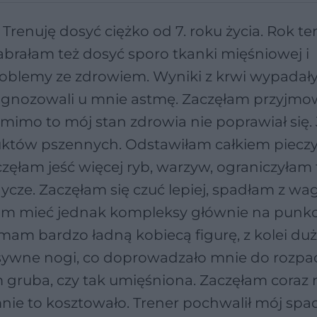
. Trenuję dosyć ciężko od 7. roku życia. Rok 
brałam też dosyć sporo tkanki mięśniowej i
roblemy ze zdrowiem. Wyniki z krwi wypadał
agnozowali u mnie astmę. Zaczęłam przyjmow
a mimo to mój stan zdrowia nie poprawiał się
uktów pszennych. Odstawiłam całkiem piecz
częłam jeść więcej ryb, warzyw, ograniczyłam 
ycze. Zaczęłam się czuć lepiej, spadłam z wag
łam mieć jednak kompleksy głównie na punkc
 mam bardzo ładną kobiecą figurę, z kolei du
ywne nogi, co doprowadzało mnie do rozpac
m gruba, czy tak umięśniona. Zaczęłam coraz 
nie to kosztowało. Trener pochwalił mój spa