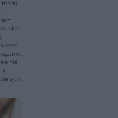
 mniej i
u
niłam
am mieć
ej
ły czas
wiązanie.
ale nie
nie
się tych