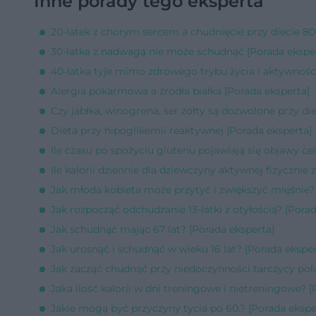
Inne porady tego eksperta
20-latek z chorym sercem a chudnięcie przy diecie 80
30-latka z nadwagą nie może schudnąć [Porada ekspe
40-latka tyje mimo zdrowego trybu życia i aktywności 
Alergia pokarmowa a źródła białka [Porada eksperta]
Czy jabłka, winogrona, ser żółty są dozwolone przy di
Dieta przy hipoglikemii reaktywnej [Porada eksperta]
Ile czasu po spożyciu glutenu pojawiają się objawy cel
Ile kalorii dziennie dla dziewczyny aktywnej fizycznie
Jak młoda kobieta może przytyć i zwiększyć mięśnie?
Jak rozpocząć odchudzanie 13-latki z otyłością? [Pora
Jak schudnąć mając 67 lat? [Porada eksperta]
Jak urosnąć i schudnąć w wieku 16 lat? [Porada eksper
Jak zacząć chudnąć przy niedoczynności tarczycy połą
Jaka ilość kalorii w dni treningowe i nietreningowe? [
Jakie mogą być przyczyny tycia po 60.? [Porada ekspe