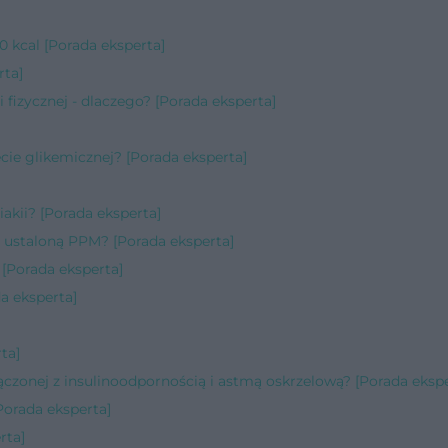
0 kcal [Porada eksperta]
rta]
fizycznej - dlaczego? [Porada eksperta]
ecie glikemicznej? [Porada eksperta]
iakii? [Porada eksperta]
 z ustaloną PPM? [Porada eksperta]
 [Porada eksperta]
da eksperta]
ta]
czonej z insulinoodpornością i astmą oskrzelową? [Porada ekspe
Porada eksperta]
rta]