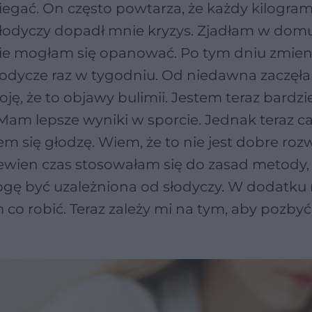
 biegać. On często powtarza, że każdy kilogram
 słodyczy dopadł mnie kryzys. Zjadłam w dom
 Nie mogłam się opanować. Po tym dniu zmie
słodycze raz w tygodniu. Od niedawna zaczęł
oję, że to objawy bulimii. Jestem teraz bardzi
 Mam lepsze wyniki w sporcie. Jednak teraz ca
em się głodzę. Wiem, że to nie jest dobre roz
wien czas stosowałam się do zasad metody, 
ogę być uzależniona od słodyczy. W dodatku 
co robić. Teraz zależy mi na tym, aby pozbyć 