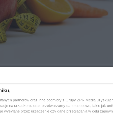
ej historii. Jeśli dobrze zrozumiałam, to dobrze c
niku,
bacz, że na twoje napady jedzenia słodyczy miały 
ub "stety" - ludzie zawsze będą o nas mówić. Jedni
fanych partnerów oraz inne podmioty z Grupy ZPR Media uzyskujem
cje na urządzeniu oraz przetwarzamy dane osobowe, takie jak unika
y sobie z tym poradzimy. Oceniając przy pomocy w
je wysyłane przez urządzenie czy dane przeglądania w celu zapewn