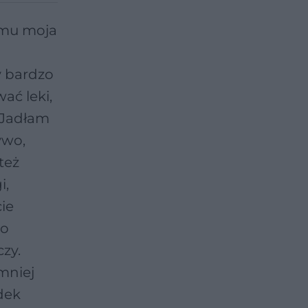
temu moja
y bardzo
ać leki,
. Jadłam
ywo,
też
i,
ie
żo
zy.
mniej
dek