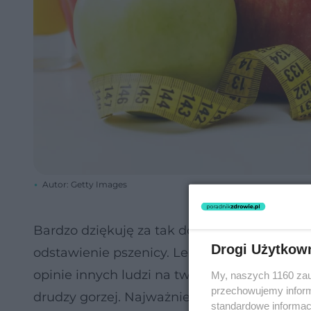
Autor: Getty Images
Bardzo dziękuję za tak dokładne opisanie swoj
Drogi Użytkow
odstawienie pszenicy. Lepiej się czułaś. Zo
opinie innych ludzi na twój temat. Niestety l
My, naszych 1160 zau
przechowujemy informa
drudzy gorzej. Najważniejsze jest to, jak m
standardowe informac