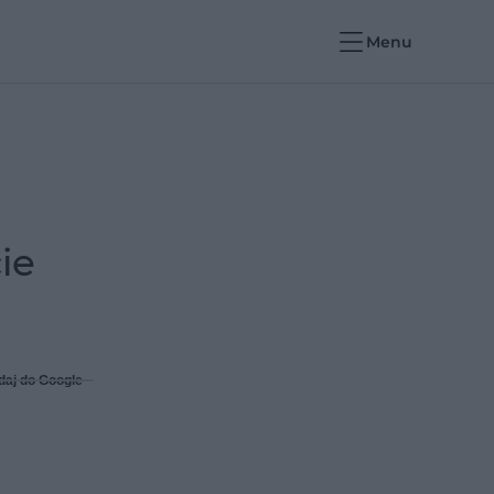
Menu
ie
daj do Google