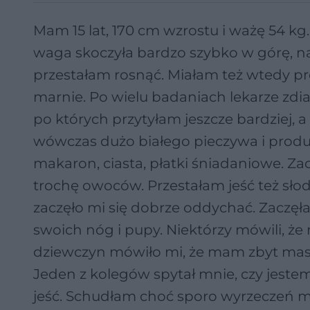
Mam 15 lat, 170 cm wzrostu i ważę 54 kg
waga skoczyła bardzo szybko w górę, na
przestałam rosnąć. Miałam też wtedy p
marnie. Po wielu badaniach lekarze zdi
po których przytyłam jeszcze bardziej, 
wówczas dużo białego pieczywa i prod
makaron, ciasta, płatki śniadaniowe. Za
trochę owoców. Przestałam jeść też słod
zaczęło mi się dobrze oddychać. Zaczę
swoich nóg i pupy. Niektórzy mówili, że
dziewczyn mówiło mi, że mam zbyt mas
Jeden z kolegów spytał mnie, czy jeste
jeść. Schudłam choć sporo wyrzeczeń m