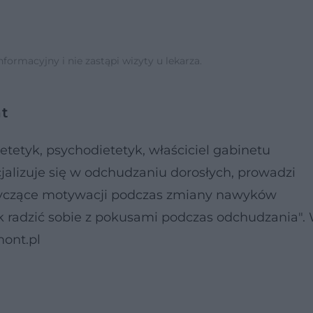
ormacyjny i nie zastąpi wizyty u lekarza.
t
etetyk, psychodietetyk, właściciel gabinetu
jalizuje się w odchudzaniu dorosłych, prowadzi
tyczące motywacji podczas zmiany nawyków
k radzić sobie z pokusami podczas odchudzania". 
ont.pl