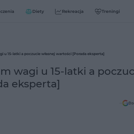
czenia
Diety
Rekreacja
Treningi
u 15-latki a poczucie własnej wartości [Porada eksperta]
 wagi u 15-latki a poczuc
da eksperta]
Do