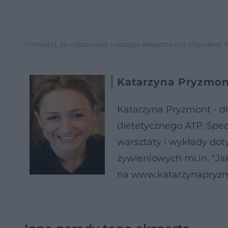
Pamiętaj, że odpowiedź naszego eksperta ma charakter inf
Katarzyna Pryzmon
Katarzyna Pryzmont - di
dietetycznego ATP. Spec
warsztaty i wykłady do
żywieniowych mi.in. "Ja
na www.katarzynapryzm