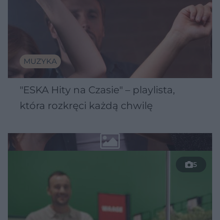
MUZYKA
"ESKA Hity na Czasie" – playlista,
która rozkręci każdą chwilę
5