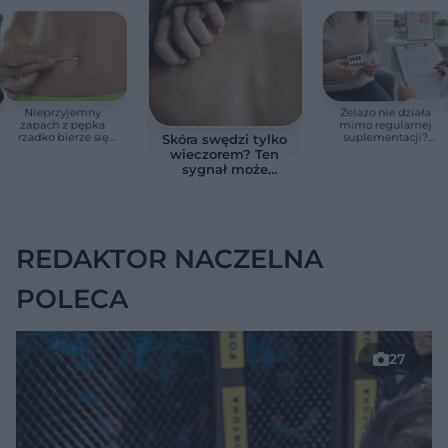
Nieprzyjemny
Żelazo nie działa
zapach z pępka
mimo regularnej
rzadko bierze się
suplementacji?
Skóra swędzi tylko
znikąd. Jeden objaw
Przyczyna może
wieczorem? Ten
zmienia wszystko
ukrywać się w
sygnał może
jelitach
wskazywać na
chorobę, która długo
nie daje objawów
REDAKTOR NACZELNA
POLECA
27