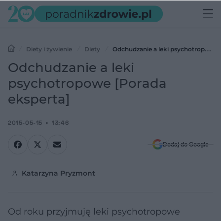
Diety i żywienie
Diety
Odchudzanie a leki psychotropowe
[Porada eksperta]
Odchudzanie a leki
psychotropowe [Porada
eksperta]
2015-05-15
13:46
Dodaj do Google
Katarzyna Pryzmont
Od roku przyjmuję leki psychotropowe