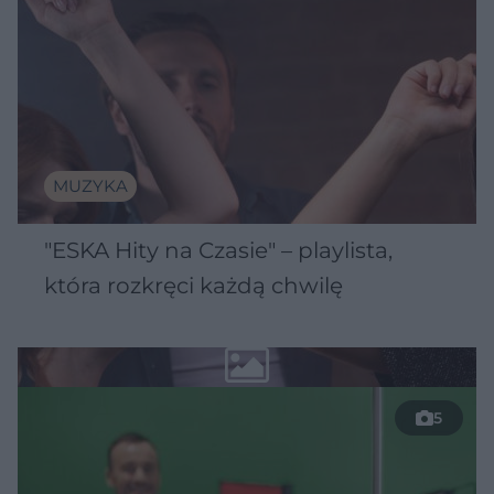
MUZYKA
"ESKA Hity na Czasie" – playlista,
która rozkręci każdą chwilę
5