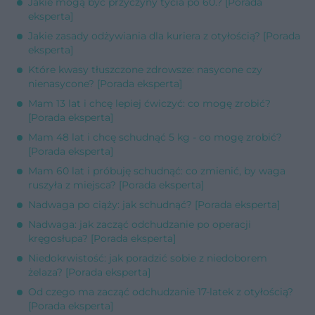
Jakie mogą być przyczyny tycia po 60.? [Porada
eksperta]
Jakie zasady odżywiania dla kuriera z otyłością? [Porada
eksperta]
Które kwasy tłuszczone zdrowsze: nasycone czy
nienasycone? [Porada eksperta]
Mam 13 lat i chcę lepiej ćwiczyć: co mogę zrobić?
[Porada eksperta]
Mam 48 lat i chcę schudnąć 5 kg - co mogę zrobić?
[Porada eksperta]
Mam 60 lat i próbuję schudnąć: co zmienić, by waga
ruszyła z miejsca? [Porada eksperta]
Nadwaga po ciąży: jak schudnąć? [Porada eksperta]
Nadwaga: jak zacząć odchudzanie po operacji
kręgosłupa? [Porada eksperta]
Niedokrwistość: jak poradzić sobie z niedoborem
żelaza? [Porada eksperta]
Od czego ma zacząć odchudzanie 17-latek z otyłością?
[Porada eksperta]