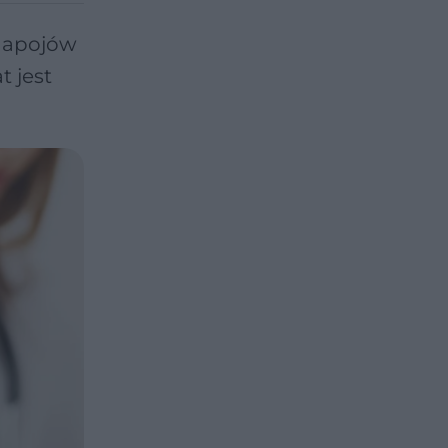
 napojów
t jest