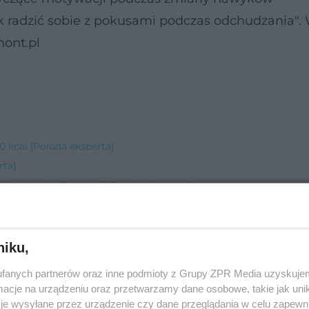
k radzić sobie z pokusami podczas odchudzania". 
ont.pl
0 kcal [Porada eksperta]
rta]
fizycznej - dlaczego? [Porada eksperta]
ecie glikemicznej? [Porada eksperta]
niku,
iakii? [Porada eksperta]
fanych partnerów oraz inne podmioty z Grupy ZPR Media uzyskujem
 z ustaloną PPM? [Porada eksperta]
cje na urządzeniu oraz przetwarzamy dane osobowe, takie jak unika
 [Porada eksperta]
je wysyłane przez urządzenie czy dane przeglądania w celu zapewn