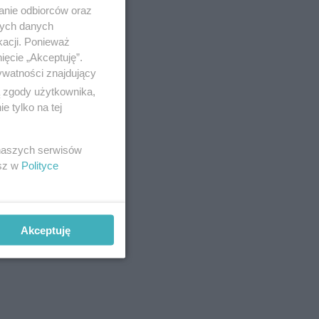
anie odbiorców oraz
nych danych
kacji. Ponieważ
ięcie „Akceptuję”.
rta]
ywatności znajdujący
ą zgody użytkownika,
 tylko na tej
 naszych serwisów
esz w
Polityce
Akceptuję