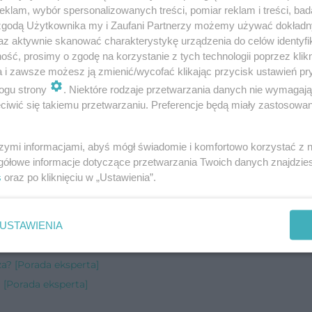
klam, wybór spersonalizowanych treści, pomiar reklam i treści, bad
da eksperta]
 zgodą Użytkownika my i Zaufani Partnerzy możemy używać dokład
az aktywnie skanować charakterystykę urządzenia do celów identyfi
ta]
ść, prosimy o zgodę na korzystanie z tych technologii poprzez klikn
czonej z insulinoodpornością i astmą oskrzelową? [Porada ekspe
a i zawsze możesz ją zmienić/wycofać klikając przycisk ustawień pr
Porada eksperta]
ogu strony
. Niektóre rodzaje przetwarzania danych nie wymagaj
iwić się takiemu przetwarzaniu. Preferencje będą miały zastosowanie
rta]
da eksperta]
szymi informacjami, abyś mógł świadomie i komfortowo korzystać z
sycone? [Porada eksperta]
gółowe informacje dotyczące przetwarzania Twoich danych znajdzi
rada eksperta]
s
oraz po kliknięciu w „Ustawienia”.
Porada eksperta]
uszyła z miejsca? [Porada eksperta]
USTAWIENIA
upa? [Porada eksperta]
za? [Porada eksperta]
 [Porada eksperta]