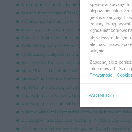
spersonalizowanych re
Jak rozpocząć odchudzanie 13-latki z otyłością? [Pora
ulepszanie usług. Za
Jak schudnąć mając 67 lat? [Porada eksperta]
geolokalizacyjnych or
Jak urosnąć i schudnąć w wieku 16 lat? [Porada eksper
cenimy Twoją prywatno
Jak zacząć chudnąć przy niedoczynności tarczycy połą
Zgoda jest dobrowoln
Jaka ilość kalorii w dni treningowe i nietreningowe? [
się w lewym dolnym r
ale masz prawo sprzec
Jakie mogą być przyczyny tycia po 60.? [Porada ekspe
witrynie.
Jakie zasady odżywiania dla kuriera z otyłością? [Pora
Zapoznaj się z poniż
Które kwasy tłuszczone zdrowsze: nasycone czy niena
internetowych. Szcze
Mam 13 lat i chcę lepiej ćwiczyć: co mogę zrobić? [Po
Prywatności
i
Cookie
Mam 48 lat i chcę schudnąć 5 kg - co mogę zrobić? [
Mam 60 lat i próbuję schudnąć: co zmienić, by waga r
PARTNERZY
Nadwaga po ciąży: jak schudnąć? [Porada eksperta]
Nadwaga: jak zacząć odchudzanie po operacji kręgosł
Niedokrwistość: jak poradzić sobie z niedoborem żela
Od czego ma zacząć odchudzanie 17-latek z otyłością?
Odchudzanie a leki psychotropowe [Porada eksperta]