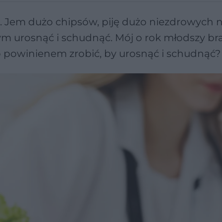
g. Jem dużo chipsów, piję dużo niezdrowych
ym urosnąć i schudnąć. Mój o rok młodszy bra
o powinienem zrobić, by urosnąć i schudnąć?