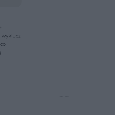
ch
, wyklucz
 co
ą.