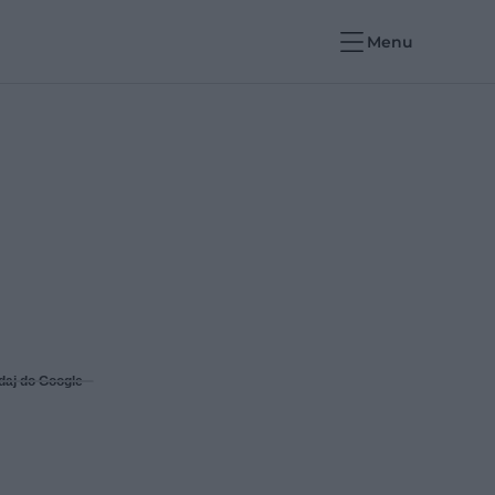
Menu
daj do Google