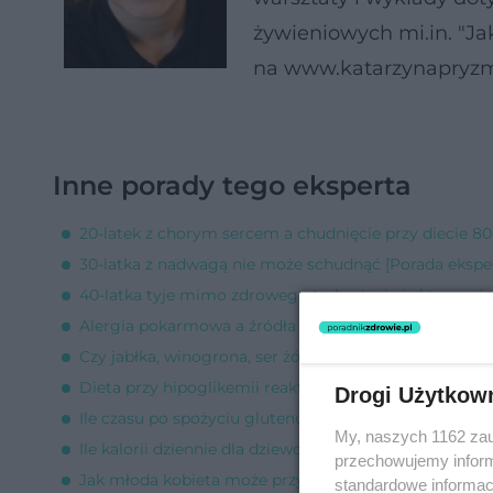
żywieniowych mi.in. "Ja
na www.katarzynapryzm
Inne porady tego eksperta
20-latek z chorym sercem a chudnięcie przy diecie 80
30-latka z nadwagą nie może schudnąć [Porada ekspe
40-latka tyje mimo zdrowego trybu życia i aktywności 
Alergia pokarmowa a źródła białka [Porada eksperta]
Czy jabłka, winogrona, ser żółty są dozwolone przy di
Dieta przy hipoglikemii reaktywnej [Porada eksperta]
Drogi Użytkow
Ile czasu po spożyciu glutenu pojawiają się objawy cel
My, naszych 1162 zau
Ile kalorii dziennie dla dziewczyny aktywnej fizycznie
przechowujemy informa
Jak młoda kobieta może przytyć i zwiększyć mięśnie?
standardowe informac