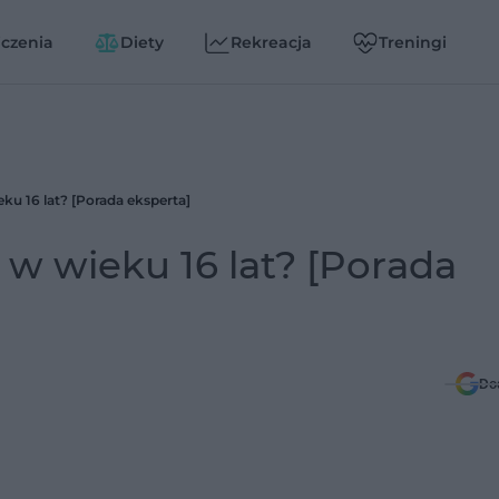
czenia
Diety
Rekreacja
Treningi
ku 16 lat? [Porada eksperta]
 w wieku 16 lat? [Porada
Do