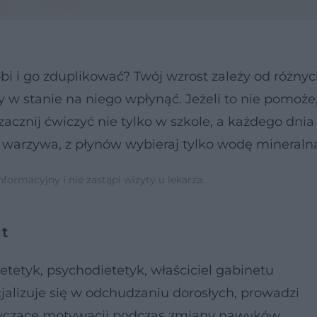
bi i go zduplikować? Twój wzrost zależy od różny
 w stanie na niego wpłynąć. Jeżeli to nie pomoże
zacznij ćwiczyć nie tylko w szkole, a każdego dnia
 warzywa, z płynów wybieraj tylko wodę mineraln
ormacyjny i nie zastąpi wizyty u lekarza.
t
etetyk, psychodietetyk, właściciel gabinetu
jalizuje się w odchudzaniu dorosłych, prowadzi
tyczące motywacji podczas zmiany nawyków