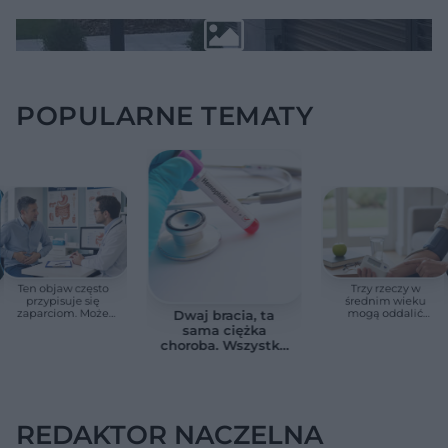
POPULARNE TEMATY
Ten objaw często
Trzy rzeczy w
przypisuje się
średnim wieku
zaparciom. Może
mogą oddalić
Dwaj bracia, ta
jednak wskazywać
demencję o prawie
sama ciężka
na chorobę jelita
13 lat. Naukowcy
choroba. Wszystko
wskazali kluczowe
zmieniają jedne
czynniki
urodziny
REDAKTOR NACZELNA