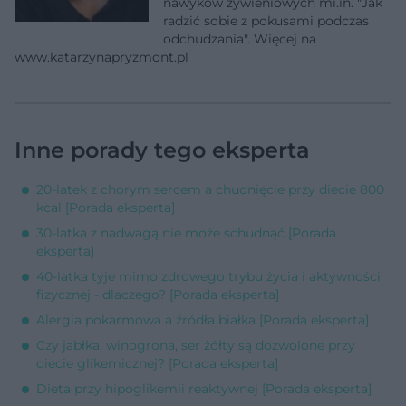
nawyków żywieniowych mi.in. "Jak
radzić sobie z pokusami podczas
odchudzania". Więcej na
www.katarzynapryzmont.pl
Inne porady tego eksperta
20-latek z chorym sercem a chudnięcie przy diecie 800
kcal [Porada eksperta]
30-latka z nadwagą nie może schudnąć [Porada
eksperta]
40-latka tyje mimo zdrowego trybu życia i aktywności
fizycznej - dlaczego? [Porada eksperta]
Alergia pokarmowa a źródła białka [Porada eksperta]
Czy jabłka, winogrona, ser żółty są dozwolone przy
diecie glikemicznej? [Porada eksperta]
Dieta przy hipoglikemii reaktywnej [Porada eksperta]