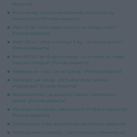
eksperta]
Które kwasy tłuszczone zdrowsze: nasycone czy
nienasycone? [Porada eksperta]
Mam 13 lat i chcę lepiej ćwiczyć: co mogę zrobić?
[Porada eksperta]
Mam 48 lat i chcę schudnąć 5 kg - co mogę zrobić?
[Porada eksperta]
Mam 60 lat i próbuję schudnąć: co zmienić, by waga
ruszyła z miejsca? [Porada eksperta]
Nadwaga po ciąży: jak schudnąć? [Porada eksperta]
Nadwaga: jak zacząć odchudzanie po operacji
kręgosłupa? [Porada eksperta]
Niedokrwistość: jak poradzić sobie z niedoborem
żelaza? [Porada eksperta]
Od czego ma zacząć odchudzanie 17-latek z otyłością?
[Porada eksperta]
Odchudzanie a leki psychotropowe [Porada eksperta]
Odchudzanie w otyłości - jak zmniejszyć łaknienie na