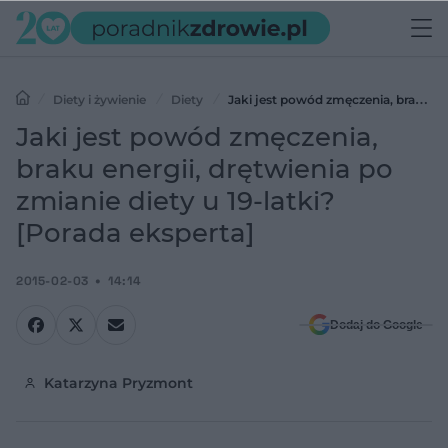
Diety i żywienie
Diety
Jaki jest powód zmęczenia, braku
energii, drętwienia po zmianie diety u 19-latki? [Porada eksperta]
Jaki jest powód zmęczenia,
braku energii, drętwienia po
zmianie diety u 19-latki?
[Porada eksperta]
2015-02-03
14:14
Dodaj do Google
Katarzyna Pryzmont