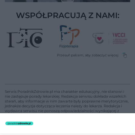
WSPÓŁPRACUJĄ Z NAMI:
Serwis PoradnikZdrowie.pl ma charakter edukacyjny, nie stanowi i
nie zastępuje porady lekarskiej. Redakcja serwisu dokłada wszelkich
starań, aby informacje w nim zawarte były poprawne merytorycznie,
jednakże decyzja dotycząca leczenia należy do lekarza. Redakcja i
wydawca serwisu nie ponoszą odpowiedzialności wynikającej z
zastosowania informacji zamieszczonych na stronach serwisu, który
nie prowadzi działalności leczniczej polegającej na udzielaniu
świadczeń zdrowotnych w rozumieniu art. 3 ust 1 ustawy o
działalności leczniczej.