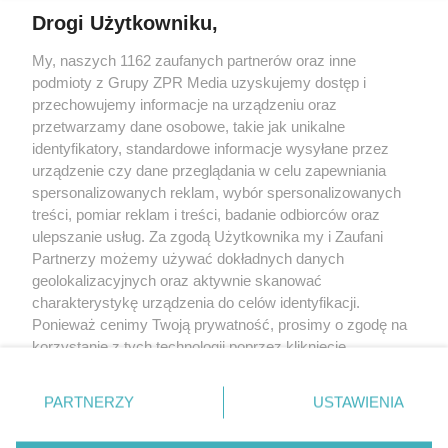
Drogi Użytkowniku,
Żaden utwór zamieszczony w serwisie nie może być powielany i
My, naszych 1162 zaufanych partnerów oraz inne
rozpowszechniany lub dalej rozpowszechniany w jakikolwiek sposób
(w tym także elektroniczny lub mechaniczny) na jakimkolwiek polu
podmioty z Grupy ZPR Media uzyskujemy dostęp i
eksploatacji w jakiejkolwiek formie, włącznie z umieszczaniem w
przechowujemy informacje na urządzeniu oraz
Internecie bez pisemnej zgody właściciela praw. Jakiekolwiek użycie
przetwarzamy dane osobowe, takie jak unikalne
lub wykorzystanie utworów w całości lub w części z naruszeniem
prawa, tzn. bez właściwej zgody, jest zabronione pod groźbą kary i
identyfikatory, standardowe informacje wysyłane przez
może być ścigane prawnie.
urządzenie czy dane przeglądania w celu zapewniania
spersonalizowanych reklam, wybór spersonalizowanych
treści, pomiar reklam i treści, badanie odbiorców oraz
ulepszanie usług. Za zgodą Użytkownika my i Zaufani
Partnerzy możemy używać dokładnych danych
geolokalizacyjnych oraz aktywnie skanować
charakterystykę urządzenia do celów identyfikacji.
O nas
Ponieważ cenimy Twoją prywatność, prosimy o zgodę na
korzystanie z tych technologii poprzez kliknięcie
Informacje prawne
„Akceptuję”. Zgoda jest dobrowolna i zawsze możesz ją
Nasze serwisy
zmienić/wycofać klikając przycisk ustawień prywatności
PARTNERZY
USTAWIENIA
znajdujący się w lewym dolnym rogu strony
. Niektóre
© 2026 Grupa ZPR Media
rodzaje przetwarzania danych nie wymagają zgody