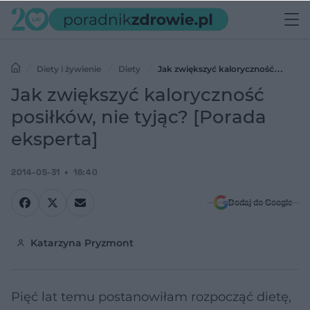
Diety i żywienie
Diety
Jak zwiększyć kaloryczność
posiłków, nie tyjąc? [Porada eksperta]
Jak zwiększyć kaloryczność
posiłków, nie tyjąc? [Porada
eksperta]
2014-05-31
16:40
Dodaj do Google
Katarzyna Pryzmont
Pięć lat temu postanowiłam rozpocząć dietę,