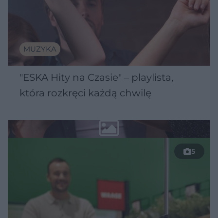
MUZYKA
"ESKA Hity na Czasie" – playlista,
która rozkręci każdą chwilę
5