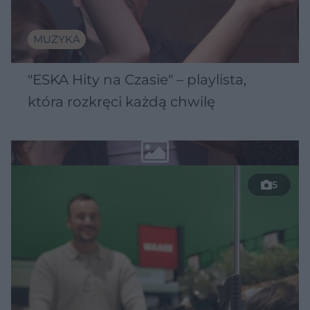
MUZYKA
"ESKA Hity na Czasie" – playlista,
która rozkręci każdą chwilę
5