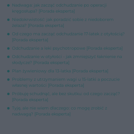
Nadwaga: jak zacząć odchudzanie po operacji
kręgosłupa? [Porada eksperta]
Niedokrwistość: jak poradzić sobie z niedoborem
żelaza? [Porada eksperta]
Od czego ma zacząć odchudzanie 17-latek z otyłością?
[Porada eksperta]
Odchudzanie a leki psychotropowe [Porada eksperta]
Odchudzanie w otyłości - jak zmniejszyć łaknienie na
słodycze? [Porada eksperta]
Plan żywieniowy dla 13-latka [Porada eksperta]
Problemy z utrzymaniem wagi u 15-latki a poczucie
własnej wartości [Porada eksperta]
Próbuję schudnąć, ale bez skutku: od czego zacząć?
[Porada eksperta]
Tyję, ale nie wiem dlaczego: co mogę zrobić z
nadwagą? [Porada eksperta]