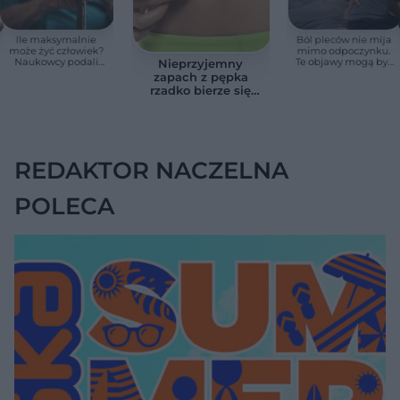
Ile maksymalnie
Ból pleców nie mija
może żyć człowiek?
mimo odpoczynku.
Naukowcy podali
Te objawy mogą być
Nieprzyjemny
zaskakującą liczbę
sygnałem raka
zapach z pępka
rzadko bierze się
znikąd. Jeden objaw
zmienia wszystko
REDAKTOR NACZELNA
POLECA