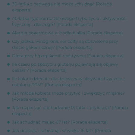
30-latka z nadwagą nie może schudnąć [Porada
eksperta]
40-latka tyje mimo zdrowego trybu życia i aktywności
fizycznej - dlaczego? [Porada eksperta]
Alergia pokarmowa a źródła białka [Porada eksperta]
Czy jabłka, winogrona, ser żółty są dozwolone przy
diecie glikemicznej? [Porada eksperta]
Dieta przy hipoglikemii reaktywnej [Porada eksperta]
Ile czasu po spożyciu glutenu pojawiają się objawy
celiakii? [Porada eksperta]
Ile kalorii dziennie dla dziewczyny aktywnej fizycznie z
ustaloną PPM? [Porada eksperta]
Jak młoda kobieta może przytyć i zwiększyć mięśnie?
[Porada eksperta]
Jak rozpocząć odchudzanie 13-latki z otyłością? [Porada
eksperta]
Jak schudnąć mając 67 lat? [Porada eksperta]
Jak urosnąć i schudnąć w wieku 16 lat? [Porada