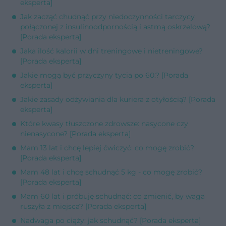
eksperta]
Jak zacząć chudnąć przy niedoczynności tarczycy
połączonej z insulinoodpornością i astmą oskrzelową?
[Porada eksperta]
Jaka ilość kalorii w dni treningowe i nietreningowe?
[Porada eksperta]
Jakie mogą być przyczyny tycia po 60.? [Porada
eksperta]
Jakie zasady odżywiania dla kuriera z otyłością? [Porada
eksperta]
Które kwasy tłuszczone zdrowsze: nasycone czy
nienasycone? [Porada eksperta]
Mam 13 lat i chcę lepiej ćwiczyć: co mogę zrobić?
[Porada eksperta]
Mam 48 lat i chcę schudnąć 5 kg - co mogę zrobić?
[Porada eksperta]
Mam 60 lat i próbuję schudnąć: co zmienić, by waga
ruszyła z miejsca? [Porada eksperta]
Nadwaga po ciąży: jak schudnąć? [Porada eksperta]