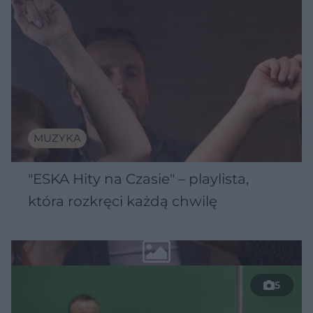
MUZYKA
"ESKA Hity na Czasie" – playlista,
która rozkręci każdą chwilę
5