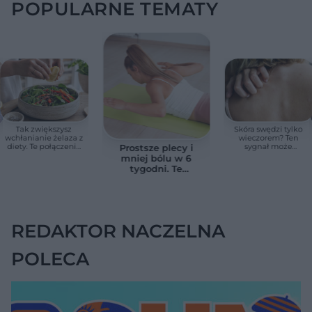
POPULARNE TEMATY
Tak zwiększysz
Skóra swędzi tylko
wchłanianie żelaza z
wieczorem? Ten
diety. Te połączenia
sygnał może
Prostsze plecy i
produktów
wskazywać na
mniej bólu w 6
pomagają przy
chorobę, która długo
tygodni. Te
anemii
nie daje objawów
ćwiczenia
pomagają
zmniejszyć wdowi
garb
REDAKTOR NACZELNA
POLECA