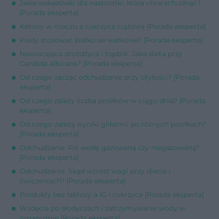
Jakie wskazówki dla nastolatki, która chce schudnąć?
[Porada eksperta]
Ketony w moczu a cukrzyca ciążowa [Porada eksperta]
Kiedy stosować białko serwatkowe? [Porada eksperta]
Nawracająca drożdżyca i trądzik. Jaka dieta przy
Candida albicans? [Porada eksperta]
Od czego zacząć odchudzanie przy otyłości? [Porada
eksperta]
Od czego zależy liczba posiłków w ciągu dnia? [Porada
eksperta]
Od czego zależą wyniki glikemii po różnych posiłkach?
[Porada eksperta]
Odchudzanie. Pić wodę gazowaną czy niegazowaną?
[Porada eksperta]
Odchudzanie. Skąd wzrost wagi przy diecie i
ćwiczeniach? [Porada eksperta]
Produkty bez laktozy a IG i cukrzyca [Porada eksperta]
Wzdęcia po słodyczach i zatrzymywanie wody w
organizmie [Porada eksperta]