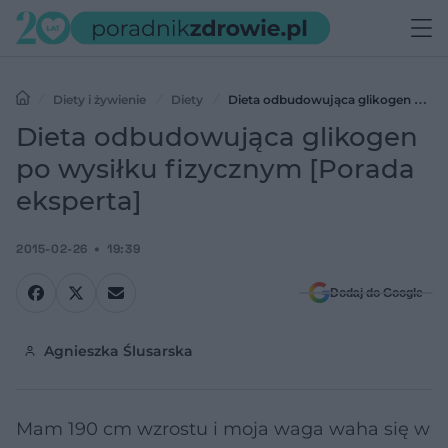
Diety i żywienie
Diety
Dieta odbudowująca glikogen po
wysiłku fizycznym [Porada eksperta]
Dieta odbudowująca glikogen
po wysiłku fizycznym [Porada
eksperta]
2015-02-26
19:39
Dodaj do Google
Agnieszka Ślusarska
Mam 190 cm wzrostu i moja waga waha się w