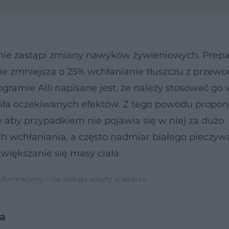
nie zastąpi zmiany nawyków żywieniowych. Prepara
ie zmniejsza o 25% wchłanianie tłuszczu z przew
amie Alli napisane jest, że należy stosować go 
iła oczekiwanych efektów. Z tego powodu propon
czy aby przypadkiem nie pojawia się w niej za dużo
ch wchłaniania, a często nadmiar białego pieczyw
iększanie się masy ciała.
ormacyjny i nie zastąpi wizyty u lekarza.
a