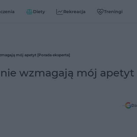
czenia
Diety
Rekreacja
Treningi
zmagają mój apetyt [Porada eksperta]
anie wzmagają mój apetyt
Do