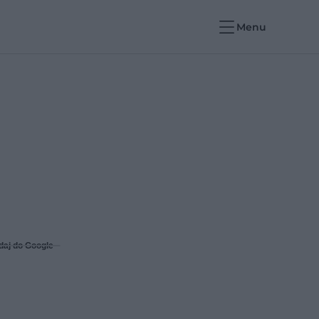
Menu
daj do Google