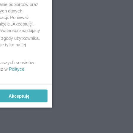
anie odbiorców oraz
nych danych
kacji. Ponieważ
ięcie „Akceptuję”.
ywatności znajdujący
ą zgody użytkownika,
 tylko na tej
 naszych serwisów
esz w
Polityce
Akceptuję