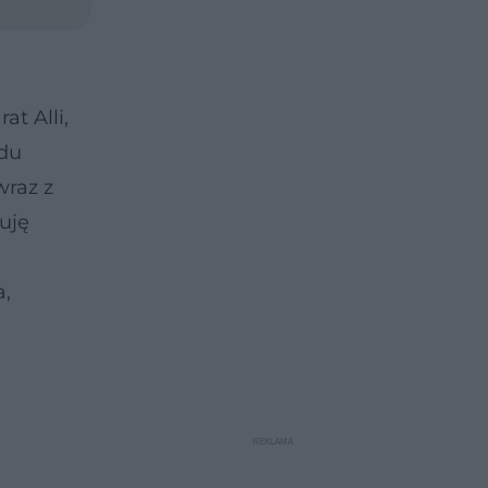
t Alli,
odu
wraz z
uję
a,