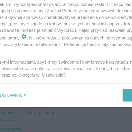
klam, wybór spersonalizowanych treści, pomiar reklam i treści, bad
 się dusi [Porada eksperta]
 zgodą Użytkownika my i Zaufani Partnerzy możemy używać dokład
perta]
az aktywnie skanować charakterystykę urządzenia do celów identyfi
ść, prosimy o zgodę na korzystanie z tych technologii poprzez klikn
 eksperta]
a i zawsze możesz ją zmienić/wycofać klikając przycisk ustawień pr
ogu strony
. Niektóre rodzaje przetwarzania danych nie wymagaj
ie? [Porada eksperta]
iwić się takiemu przetwarzaniu. Preferencje będą miały zastosowanie
rta]
ksperta]
szymi informacjami, abyś mógł świadomie i komfortowo korzystać z
gółowe informacje dotyczące przetwarzania Twoich danych znajdzi
ciowego? [Porada eksperta]
s
oraz po kliknięciu w „Ustawienia”.
[Porada eksperta]
USTAWIENIA
]
ida albicans? [Porada eksperta]
eksperta]
a eksperta]