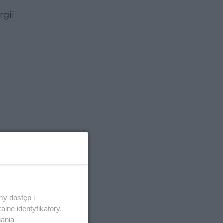
rgii
y dostęp i
lne identyfikatory,
iania