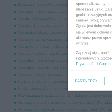
spersonalizowanych re
Dziecko gryzie tylko część pokarmów, a resztę połyka i
ulepszanie usług. Za
Jak nastolatka może zacząć odchudzanie? [Porada eks
geolokalizacyjnych or
Jak obniżyć wysoki cukier na czczo? [Porada eksperta]
cenimy Twoją prywatno
Jak poradzić sobie z wysokim cholesterolem? [Porada
Zgoda jest dobrowoln
się w lewym dolnym r
Jak pozbyć się obrzęków i nadmiaru wody w organizm
ale masz prawo sprzec
Jak przybrać na wadze po odchudzaniu? [Porada ekspe
witrynie.
Jak uniknąć efektu jo-jo po diecie 500 kcal? [Porada e
Zapoznaj się z poniż
Jak zwiększyć tkankę tłuszczową? [Porada eksperta]
internetowych. Szcze
Jaka dieta przy bigunce po usunięciu pęcherzyka żół
Prywatności
i
Cookie
Jaka dieta przy chorych jelitach? [Porada eksperta]
Jakie wskazówki dla nastolatki, która chce schudnąć? 
PARTNERZY
Ketony w moczu a cukrzyca ciążowa [Porada eksperta
Kiedy stosować białko serwatkowe? [Porada eksperta]
Nawracająca drożdżyca i trądzik. Jaka dieta przy Cand
Od czego zacząć odchudzanie przy otyłości? [Porada 
Od czego zależy liczba posiłków w ciągu dnia? [Porad