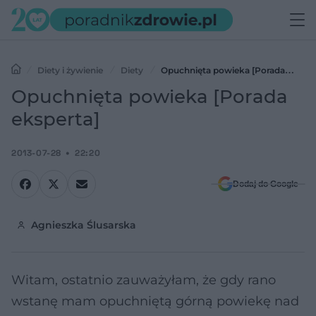
Diety i żywienie
Diety
Opuchnięta powieka [Porada
eksperta]
Opuchnięta powieka [Porada
eksperta]
2013-07-28
22:20
Dodaj do Google
Agnieszka Ślusarska
Witam, ostatnio zauważyłam, że gdy rano
wstanę mam opuchniętą górną powiekę nad