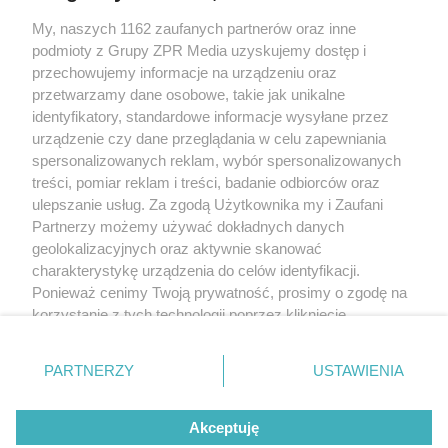
Żaden utwór zamieszczony w serwisie nie może być powielany i
My, naszych 1162 zaufanych partnerów oraz inne
rozpowszechniany lub dalej rozpowszechniany w jakikolwiek sposób
(w tym także elektroniczny lub mechaniczny) na jakimkolwiek polu
podmioty z Grupy ZPR Media uzyskujemy dostęp i
eksploatacji w jakiejkolwiek formie, włącznie z umieszczaniem w
przechowujemy informacje na urządzeniu oraz
Internecie bez pisemnej zgody właściciela praw. Jakiekolwiek użycie
przetwarzamy dane osobowe, takie jak unikalne
lub wykorzystanie utworów w całości lub w części z naruszeniem
prawa, tzn. bez właściwej zgody, jest zabronione pod groźbą kary i
identyfikatory, standardowe informacje wysyłane przez
może być ścigane prawnie.
urządzenie czy dane przeglądania w celu zapewniania
spersonalizowanych reklam, wybór spersonalizowanych
treści, pomiar reklam i treści, badanie odbiorców oraz
ulepszanie usług. Za zgodą Użytkownika my i Zaufani
Partnerzy możemy używać dokładnych danych
geolokalizacyjnych oraz aktywnie skanować
charakterystykę urządzenia do celów identyfikacji.
O nas
Ponieważ cenimy Twoją prywatność, prosimy o zgodę na
korzystanie z tych technologii poprzez kliknięcie
Informacje prawne
„Akceptuję”. Zgoda jest dobrowolna i zawsze możesz ją
Nasze serwisy
zmienić/wycofać klikając przycisk ustawień prywatności
PARTNERZY
USTAWIENIA
znajdujący się w lewym dolnym rogu strony
. Niektóre
© 2026 Grupa ZPR Media
rodzaje przetwarzania danych nie wymagają zgody
Akceptuję
użytkownika, ale masz prawo sprzeciwić się takiemu