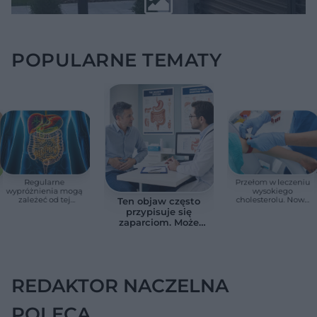
POPULARNE TEMATY
Regularne
Przełom w leczeniu
wypróżnienia mogą
wysokiego
zależeć od tej
cholesterolu. Nowa
Ten objaw często
witaminy. Odkrycie
terapia zmniejszyła
przypisuje się
zaskoczyło
LDL o ponad połowę
zaparciom. Może
naukowców
jednak wskazywać
na chorobę jelita
REDAKTOR NACZELNA
POLECA