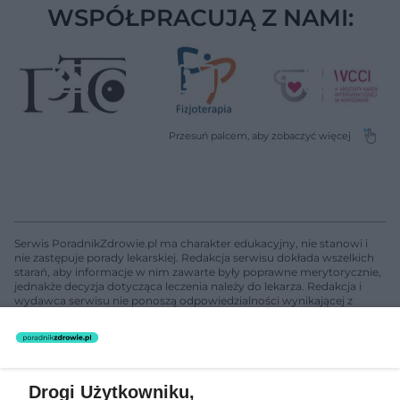
WSPÓŁPRACUJĄ Z NAMI:
Serwis PoradnikZdrowie.pl ma charakter edukacyjny, nie stanowi i
nie zastępuje porady lekarskiej. Redakcja serwisu dokłada wszelkich
starań, aby informacje w nim zawarte były poprawne merytorycznie,
jednakże decyzja dotycząca leczenia należy do lekarza. Redakcja i
wydawca serwisu nie ponoszą odpowiedzialności wynikającej z
zastosowania informacji zamieszczonych na stronach serwisu, który
nie prowadzi działalności leczniczej polegającej na udzielaniu
świadczeń zdrowotnych w rozumieniu art. 3 ust 1 ustawy o
działalności leczniczej.
Drogi Użytkowniku,