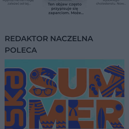
zależeć od tej
cholesterolu. Nowa
Ten objaw często
witaminy. Odkrycie
terapia zmniejszyła
przypisuje się
zaskoczyło
LDL o ponad połowę
zaparciom. Może
naukowców
jednak wskazywać
na chorobę jelita
REDAKTOR NACZELNA
POLECA