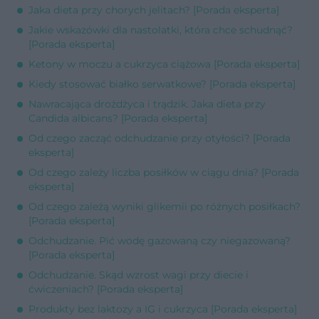
Jaka dieta przy chorych jelitach? [Porada eksperta]
Jakie wskazówki dla nastolatki, która chce schudnąć?
[Porada eksperta]
Ketony w moczu a cukrzyca ciążowa [Porada eksperta]
Kiedy stosować białko serwatkowe? [Porada eksperta]
Nawracająca drożdżyca i trądzik. Jaka dieta przy
Candida albicans? [Porada eksperta]
Od czego zacząć odchudzanie przy otyłości? [Porada
eksperta]
Od czego zależy liczba posiłków w ciągu dnia? [Porada
eksperta]
Od czego zależą wyniki glikemii po różnych posiłkach?
[Porada eksperta]
Odchudzanie. Pić wodę gazowaną czy niegazowaną?
[Porada eksperta]
Odchudzanie. Skąd wzrost wagi przy diecie i
ćwiczeniach? [Porada eksperta]
Produkty bez laktozy a IG i cukrzyca [Porada eksperta]