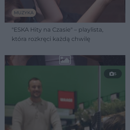
MUZYKA
"ESKA Hity na Czasie" – playlista,
która rozkręci każdą chwilę
5