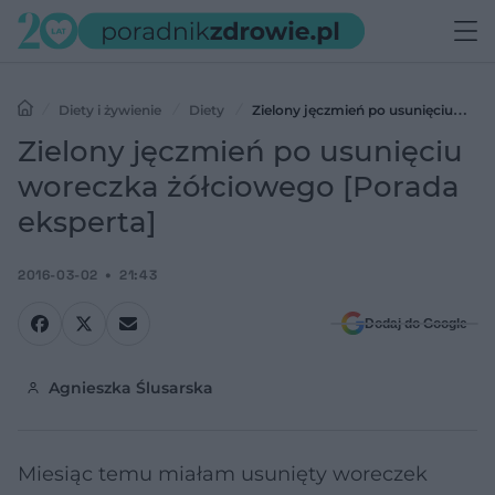
Diety i żywienie
Diety
Zielony jęczmień po usunięciu
woreczka żółciowego [Porada eksperta]
Zielony jęczmień po usunięciu
woreczka żółciowego [Porada
eksperta]
2016-03-02
21:43
Dodaj do Google
Agnieszka Ślusarska
Miesiąc temu miałam usunięty woreczek