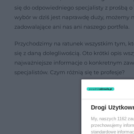
się do odpowiedniego specjalisty z prośbą 
wybór w dziś jest naprawdę duży, możemy na
zadowalające ani nas ani naszego portfela.
Przychodzimy na ratunek wszystkim tym, któ
się z daną dolegliwością. Oto krótki opis wsz
najważniejsze informacje o konkretnym zaw
specjalistów. Czym różnią się te profesje?
Drogi Użytkow
My, naszych 1162 zau
przechowujemy informa
standardowe informac