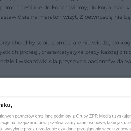
o pomoc. Jeśli nie do końca wiemy, do kogo mamy 
stawić się na maraton wizyt. Z pewnością nie bę
rzy chcieliby sobie pomóc, ale nie wiedzą do ko
ystkich profesji, charakterystyka pracy każdej z ni
odzie i wskazówki dla przyszłych pacjentów dany
niku,
fanych partnerów oraz inne podmioty z Grupy ZPR Media uzyskujem
cje na urządzeniu oraz przetwarzamy dane osobowe, takie jak unika
je wysyłane przez urządzenie czy dane przeglądania w celu zapewn