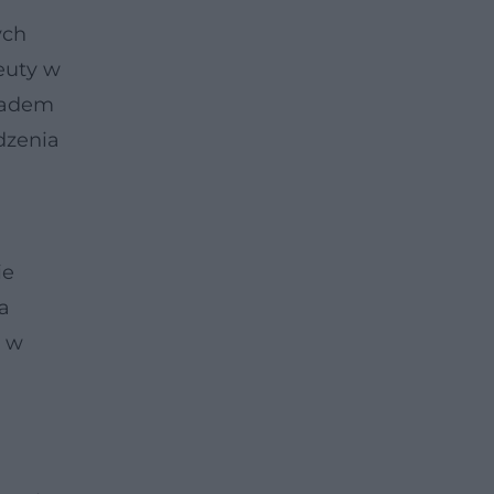
ych
peuty w
kładem
dzenia
ie
a
i w