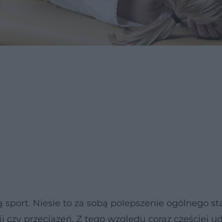
ą sport. Niesie to za sobą polepszenie ogólnego s
i czy przeciążeń. Z tego względu coraz częściej 