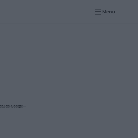
Menu
daj do Google