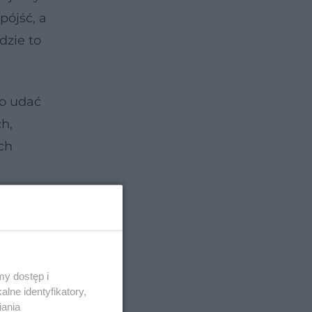
pójść, a
dzie to
go udać
ch,
ch
y dostęp i
lne identyfikatory,
iania