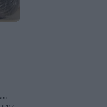
tanu
udajemy