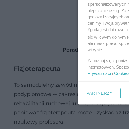
spersonalizowanych re
ulepszanie usług. Za
geolokalizacyjnych or
cenimy Twoją prywatno
Zgoda jest dobrowoln
się w lewym dolnym r
ale masz prawo sprzec
Poradnik Zdrowie. Kiedy 
witrynie.
Zapoznaj się z poniż
internetowych. Szcze
Fizjoterapeuta
Prywatności
i
Cookie
To samodzielny zawód medyczny. Aby zostać 
PARTNERZY
podyplomowe w zakresie specjalisty fizjotera
rehabilitacji ruchowej lub fizjoterapię ogól
ponieważ fizjoterapeuta może uzyskać aż trz
naukowy profesora.