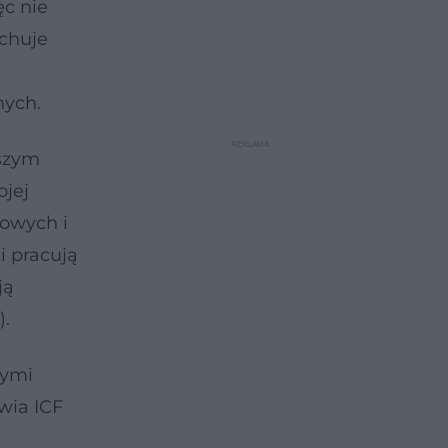
ęc nie
echuje
nych.
jszym
ojej
nowych i
i pracują
ją
).
nymi
wia ICF