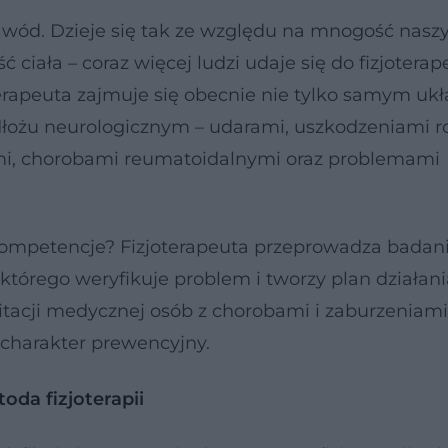
zawód. Dzieje się tak ze względu na mnogość nasz
ciała – coraz więcej ludzi udaje się do fizjotera
oterapeuta zajmuje się obecnie nie tylko samym u
odłożu neurologicznym – udarami, uszkodzeniami r
i, chorobami reumatoidalnymi oraz problemami
a kompetencje? Fizjoterapeuta przeprowadza badan
którego weryfikuje problem i tworzy plan działani
ilitacji medycznej osób z chorobami i zaburzeniam
 charakter prewencyjny.
da fizjoterapii