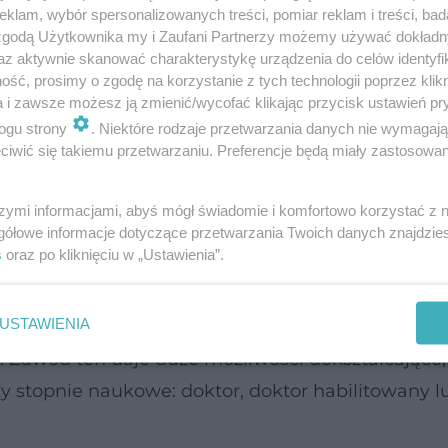
klam, wybór spersonalizowanych treści, pomiar reklam i treści, bad
 zgodą Użytkownika my i Zaufani Partnerzy możemy używać dokład
az aktywnie skanować charakterystykę urządzenia do celów identyfi
ść, prosimy o zgodę na korzystanie z tych technologii poprzez klikn
a i zawsze możesz ją zmienić/wycofać klikając przycisk ustawień pr
ogu strony
. Niektóre rodzaje przetwarzania danych nie wymagaj
iwić się takiemu przetwarzaniu. Preferencje będą miały zastosowanie
iść do fizjoterapeuty?
szymi informacjami, abyś mógł świadomie i komfortowo korzystać z
gółowe informacje dotyczące przetwarzania Twoich danych znajdzi
s
oraz po kliknięciu w „Ustawienia”.
fizjoterapeutą trzeba ukończyć 4-letnie studia
USTAWIENIA
pii, studia magisterskie lub licencjackie w kierun
ną. Zawód ten daje duże możliwości dokształcające,
y stopnie naukowe: doktor, doktor habilitowany lu