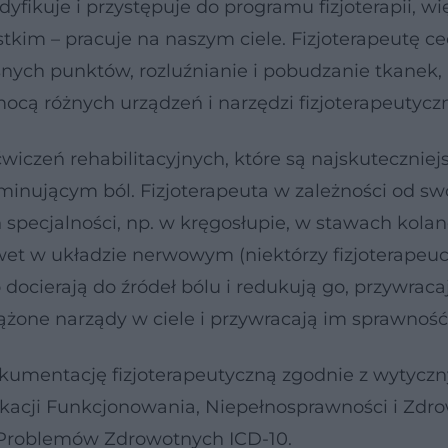
yfikuje i przystępuje do programu fizjoterapii, wi
stkim – pracuje na naszym ciele. Fizjoterapeutę c
nych punktów, rozluźnianie i pobudzanie tkanek,
ocą różnych urządzeń i narzędzi fizjoterapeutycz
ćwiczeń rehabilitacyjnych, które są najskutecznie
inującym ból. Fizjoterapeuta w zależności od sw
specjalności, np. w kręgosłupie, w stawach kola
wet w układzie nerwowym (niektórzy fizjoterapeuc
docierają do źródeł bólu i redukują go, przywraca
żone narządy w ciele i przywracają im sprawność
okumentację fizjoterapeutyczną zgodnie z wytycz
acji Funkcjonowania, Niepełnosprawności i Zdro
i Problemów Zdrowotnych ICD-10.