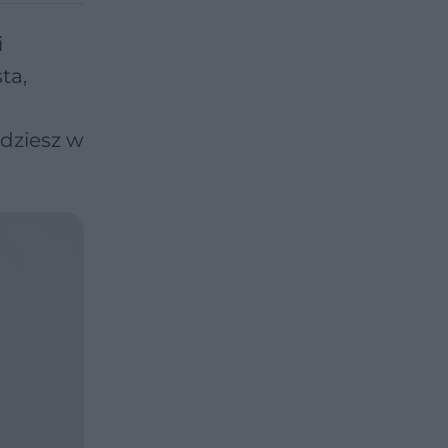
i
ta,
dziesz w