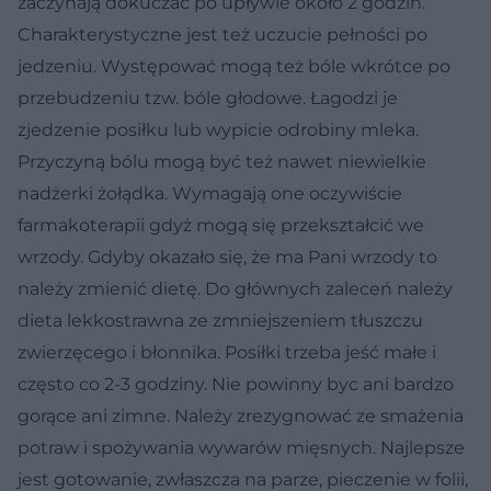
zaczynają dokuczać po upływie około 2 godzin.
Charakterystyczne jest też uczucie pełności po
jedzeniu. Występować mogą też bóle wkrótce po
przebudzeniu tzw. bóle głodowe. Łagodzi je
zjedzenie posiłku lub wypicie odrobiny mleka.
Przyczyną bólu mogą być też nawet niewielkie
nadżerki żołądka. Wymagają one oczywiście
farmakoterapii gdyż mogą się przekształcić we
wrzody. Gdyby okazało się, że ma Pani wrzody to
należy zmienić dietę. Do głównych zaleceń należy
dieta lekkostrawna ze zmniejszeniem tłuszczu
zwierzęcego i błonnika. Posiłki trzeba jeść małe i
często co 2-3 godziny. Nie powinny byc ani bardzo
gorące ani zimne. Należy zrezygnować ze smażenia
potraw i spożywania wywarów mięsnych. Najlepsze
jest gotowanie, zwłaszcza na parze, pieczenie w folii,