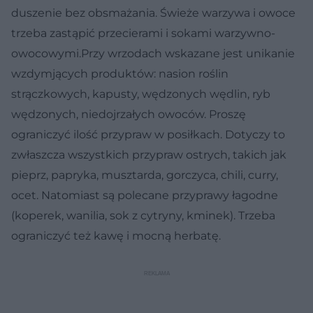
duszenie bez obsmażania. Świeże warzywa i owoce
trzeba zastąpić przecierami i sokami warzywno-
owocowymi.Przy wrzodach wskazane jest unikanie
wzdymjących produktów: nasion roślin
strączkowych, kapusty, wędzonych wędlin, ryb
wędzonych, niedojrzałych owoców. Proszę
ograniczyć ilość przypraw w posiłkach. Dotyczy to
zwłaszcza wszystkich przypraw ostrych, takich jak
pieprz, papryka, musztarda, gorczyca, chili, curry,
ocet. Natomiast są polecane przyprawy łagodne
(koperek, wanilia, sok z cytryny, kminek). Trzeba
ograniczyć też kawę i mocną herbatę.