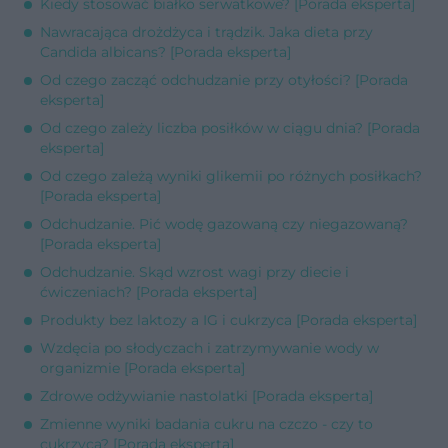
Kiedy stosować białko serwatkowe? [Porada eksperta]
Nawracająca drożdżyca i trądzik. Jaka dieta przy
Candida albicans? [Porada eksperta]
Od czego zacząć odchudzanie przy otyłości? [Porada
eksperta]
Od czego zależy liczba posiłków w ciągu dnia? [Porada
eksperta]
Od czego zależą wyniki glikemii po różnych posiłkach?
[Porada eksperta]
Odchudzanie. Pić wodę gazowaną czy niegazowaną?
[Porada eksperta]
Odchudzanie. Skąd wzrost wagi przy diecie i
ćwiczeniach? [Porada eksperta]
Produkty bez laktozy a IG i cukrzyca [Porada eksperta]
Wzdęcia po słodyczach i zatrzymywanie wody w
organizmie [Porada eksperta]
Zdrowe odżywianie nastolatki [Porada eksperta]
Zmienne wyniki badania cukru na czczo - czy to
cukrzyca? [Porada eksperta]