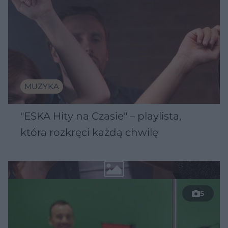
MUZYKA
"ESKA Hity na Czasie" – playlista,
która rozkręci każdą chwilę
5