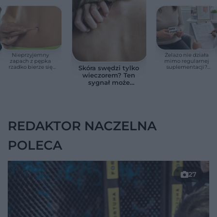
Nieprzyjemny
Żelazo nie działa
zapach z pępka
mimo regularnej
rzadko bierze się
suplementacji?
Skóra swędzi tylko
znikąd. Jeden objaw
Przyczyna może
wieczorem? Ten
zmienia wszystko
ukrywać się w
sygnał może
jelitach
wskazywać na
chorobę, która długo
nie daje objawów
REDAKTOR NACZELNA
POLECA
27