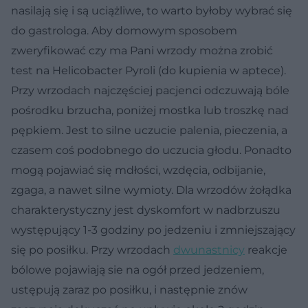
nasilają się i są uciążliwe, to warto byłoby wybrać się
do gastrologa. Aby domowym sposobem
zweryfikować czy ma Pani wrzody można zrobić
test na Helicobacter Pyroli (do kupienia w aptece).
Przy wrzodach najczęściej pacjenci odczuwają bóle
pośrodku brzucha, poniżej mostka lub troszkę nad
pępkiem. Jest to silne uczucie palenia, pieczenia, a
czasem coś podobnego do uczucia głodu. Ponadto
mogą pojawiać się mdłości, wzdęcia, odbijanie,
zgaga, a nawet silne wymioty. Dla wrzodów żołądka
charakterystyczny jest dyskomfort w nadbrzuszu
występujący 1-3 godziny po jedzeniu i zmniejszający
się po posiłku. Przy wrzodach
dwunastnicy
reakcje
bólowe pojawiają sie na ogół przed jedzeniem,
ustępują zaraz po posiłku, i następnie znów