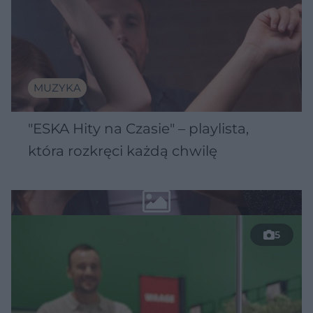
MUZYKA
"ESKA Hity na Czasie" – playlista,
która rozkręci każdą chwilę
5