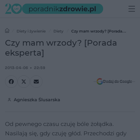
Diety i żywienie
Diety
Czy mam wrzody? [Porada
eksperta]
Czy mam wrzody? [Porada
eksperta]
2013-04-06
22:59
Dodaj do Google
Agnieszka Ślusarska
Od pewnego czasu czuję bóle żołądka.
Nasilają się, gdy czuję głód. Przechodzi gdy