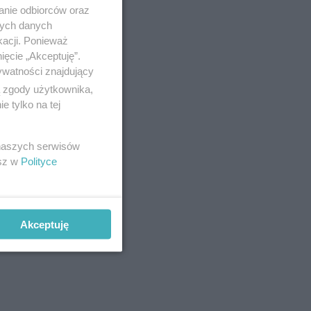
anie odbiorców oraz
nych danych
kacji. Ponieważ
rgii
ięcie „Akceptuję”.
ywatności znajdujący
ą zgody użytkownika,
 tylko na tej
 naszych serwisów
esz w
Polityce
Akceptuję