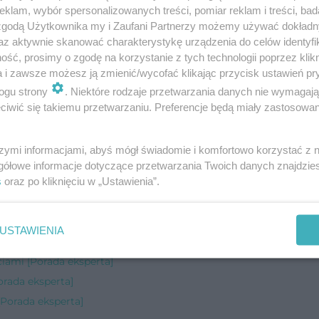
a
klam, wybór spersonalizowanych treści, pomiar reklam i treści, bad
 zgodą Użytkownika my i Zaufani Partnerzy możemy używać dokład
az aktywnie skanować charakterystykę urządzenia do celów identyfi
etetycznej 4LINE, główny dietetyk w Klinice Chiru
ść, prosimy o zgodę na korzystanie z tych technologii poprzez klikn
wskiego, tel.: 502 501 596,
www.4line.pl
a i zawsze możesz ją zmienić/wycofać klikając przycisk ustawień pr
ogu strony
. Niektóre rodzaje przetwarzania danych nie wymagaj
iwić się takiemu przetwarzaniu. Preferencje będą miały zastosowanie
szymi informacjami, abyś mógł świadomie i komfortowo korzystać z
gółowe informacje dotyczące przetwarzania Twoich danych znajdzi
s
oraz po kliknięciu w „Ustawienia”.
da eksperta]
USTAWIENIA
da eksperta]
ciami [Porada eksperta]
orada eksperta]
[Porada eksperta]