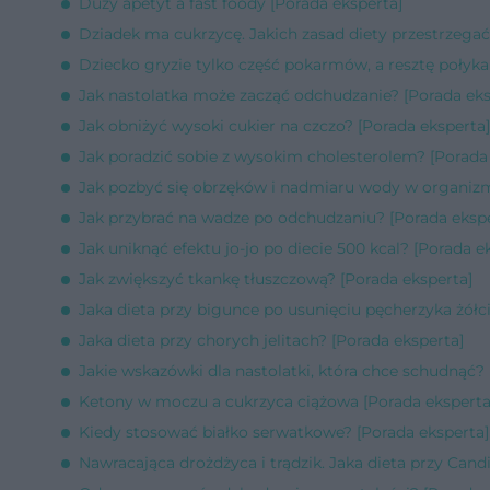
Duży apetyt a fast foody [Porada eksperta]
Dziadek ma cukrzycę. Jakich zasad diety przestrzegać
Dziecko gryzie tylko część pokarmów, a resztę połyka i
Jak nastolatka może zacząć odchudzanie? [Porada eks
Jak obniżyć wysoki cukier na czczo? [Porada eksperta]
Jak poradzić sobie z wysokim cholesterolem? [Porada
Jak pozbyć się obrzęków i nadmiaru wody w organizm
Jak przybrać na wadze po odchudzaniu? [Porada ekspe
Jak uniknąć efektu jo-jo po diecie 500 kcal? [Porada e
Jak zwiększyć tkankę tłuszczową? [Porada eksperta]
Jaka dieta przy bigunce po usunięciu pęcherzyka żół
Jaka dieta przy chorych jelitach? [Porada eksperta]
Jakie wskazówki dla nastolatki, która chce schudnąć? 
Ketony w moczu a cukrzyca ciążowa [Porada eksperta
Kiedy stosować białko serwatkowe? [Porada eksperta]
Nawracająca drożdżyca i trądzik. Jaka dieta przy Cand