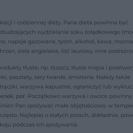
cji i codziennej diety. Pana dieta powinna być
obudzających wydzielanie soku żołądkowego (m
, napoje gazowane, tytoń, alkohol, kawa, mocna
hrzan, ziele angielskie, liść laurowy, inne podrażni
ukty tłuste, np. tłuszcz, tłuste mięsa i przetwor
nki, pasztety, sery twarde, śmietana. Należy także
trączki, warzywa kapustne, ograniczyć lub wykluc
osnek
,
por
. Początkowo warzywa i owoce powinny
owinien Pan spożywać małe objętościowo, w tempe
zęsto. Najlepiej o stałych porach, dokładnie, pow
koju podczas ich spożywania