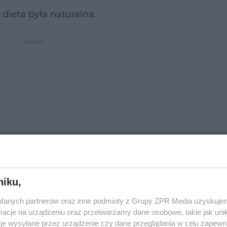
dieta była naturalna.
niku,
ormacyjny i nie zastąpi wizyty u lekarza.
fanych partnerów oraz inne podmioty z Grupy ZPR Media uzyskujem
cje na urządzeniu oraz przetwarzamy dane osobowe, takie jak unika
je wysyłane przez urządzenie czy dane przeglądania w celu zapewn