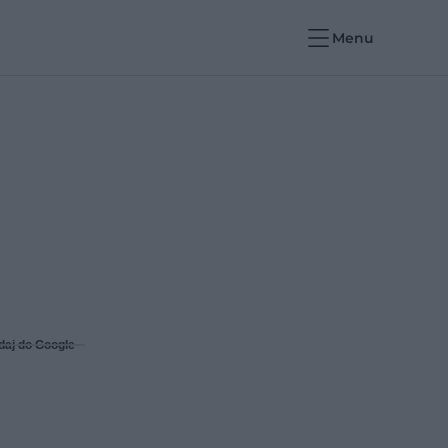
Menu
daj do Google