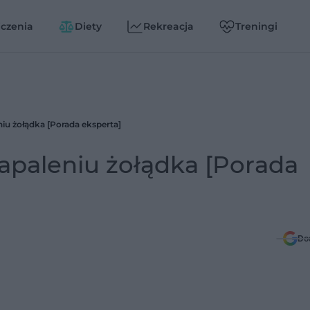
czenia
Diety
Rekreacja
Treningi
iu żołądka [Porada eksperta]
apaleniu żołądka [Porada
Do