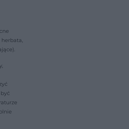
ocne
 herbata,
ające).
y,
zyć
 być
raturze
olnie