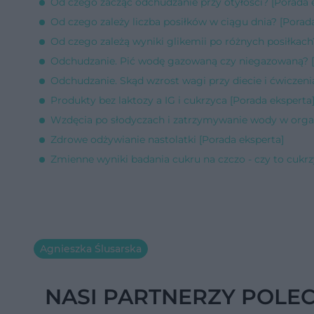
Od czego zacząć odchudzanie przy otyłości? [Porada 
Od czego zależy liczba posiłków w ciągu dnia? [Porad
Od czego zależą wyniki glikemii po różnych posiłkach
Odchudzanie. Pić wodę gazowaną czy niegazowaną? [
Odchudzanie. Skąd wzrost wagi przy diecie i ćwiczeni
Produkty bez laktozy a IG i cukrzyca [Porada eksperta
Wzdęcia po słodyczach i zatrzymywanie wody w organ
Zdrowe odżywianie nastolatki [Porada eksperta]
Zmienne wyniki badania cukru na czczo - czy to cukrz
Agnieszka Ślusarska
NASI PARTNERZY POLE