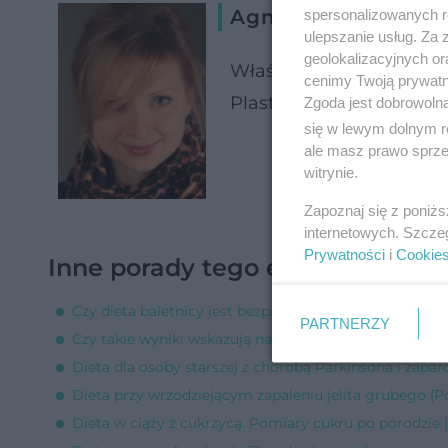
Agnieszka Ślusarsk
spersonalizowanych re
ulepszanie usług. Za
geolokalizacyjnych or
Właścicielka Poradni Di
cenimy Twoją prywatno
Plastycznej dra A. Sanko
Zgoda jest dobrowoln
się w lewym dolnym r
ale masz prawo sprzec
witrynie.
Zapoznaj się z poniż
internetowych. Szcze
Prywatności
i
Cookie
Inne porady tego eksperta
Czy dieta baletnicy jest bezpieczna dla zdrowia? [Pora
PARTNERZY
Czy takie wyniki wskazują na cukrzycę ciążową? [Pora
Dieta dla osoby starszej z chorobą Parkinsona i zapar
Dieta przy wrzodziejącym zapaleniu jelita grubego [P
Dieta w ciąży z cukrzycą. Pomiary cukru po porodzie 