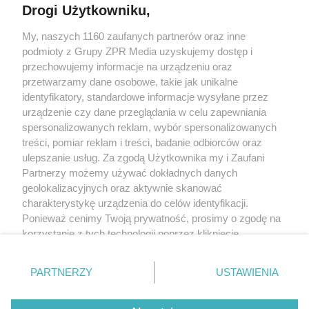
Drogi Użytkowniku,
Żaden utwór zamieszczony w serwisie nie może być powielany i
My, naszych 1160 zaufanych partnerów oraz inne
rozpowszechniany lub dalej rozpowszechniany w jakikolwiek sposób
(w tym także elektroniczny lub mechaniczny) na jakimkolwiek polu
podmioty z Grupy ZPR Media uzyskujemy dostęp i
eksploatacji w jakiejkolwiek formie, włącznie z umieszczaniem w
przechowujemy informacje na urządzeniu oraz
Internecie bez pisemnej zgody właściciela praw. Jakiekolwiek użycie
przetwarzamy dane osobowe, takie jak unikalne
lub wykorzystanie utworów w całości lub w części z naruszeniem
prawa, tzn. bez właściwej zgody, jest zabronione pod groźbą kary i
identyfikatory, standardowe informacje wysyłane przez
może być ścigane prawnie.
urządzenie czy dane przeglądania w celu zapewniania
spersonalizowanych reklam, wybór spersonalizowanych
treści, pomiar reklam i treści, badanie odbiorców oraz
ulepszanie usług. Za zgodą Użytkownika my i Zaufani
Partnerzy możemy używać dokładnych danych
geolokalizacyjnych oraz aktywnie skanować
charakterystykę urządzenia do celów identyfikacji.
O nas
Ponieważ cenimy Twoją prywatność, prosimy o zgodę na
korzystanie z tych technologii poprzez kliknięcie
Informacje prawne
„Akceptuję”. Zgoda jest dobrowolna i zawsze możesz ją
Nasze serwisy
zmienić/wycofać klikając przycisk ustawień prywatności
PARTNERZY
USTAWIENIA
znajdujący się w lewym dolnym rogu strony
. Niektóre
© 2026 Grupa ZPR Media
rodzaje przetwarzania danych nie wymagają zgody