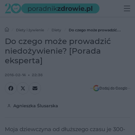
Diety i żywienie
Diety
Do czego może prowadzić
niedożywienie? [Porada eksperta]
Do czego może prowadzić
niedożywienie? [Porada
eksperta]
2016-02-14
22:36
Dodaj do Google
Agnieszka Ślusarska
Moja dziewczyna od dłuższego czasu je 300-