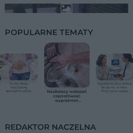
POPULARNE TEMATY
To nie dieta
Zapalenie płuc wraca
najczęściej
drugi raz w roku.
spowalnia jelita.
Przyczyna często
Naukowcy wskazali
Lekarze wskazują
zaskakuje
częstotliwość
prosty sposób na
wypróżnień
zaparcia
związaną ze
zdrowiem.
Większość osób nie
zna tej normy
REDAKTOR NACZELNA