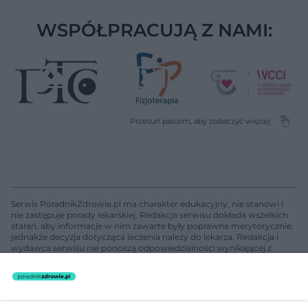
WSPÓŁPRACUJĄ Z NAMI:
Serwis PoradnikZdrowie.pl ma charakter edukacyjny, nie stanowi i
nie zastępuje porady lekarskiej. Redakcja serwisu dokłada wszelkich
starań, aby informacje w nim zawarte były poprawne merytorycznie,
jednakże decyzja dotycząca leczenia należy do lekarza. Redakcja i
wydawca serwisu nie ponoszą odpowiedzialności wynikającej z
zastosowania informacji zamieszczonych na stronach serwisu, który
nie prowadzi działalności leczniczej polegającej na udzielaniu
świadczeń zdrowotnych w rozumieniu art. 3 ust 1 ustawy o
działalności leczniczej.