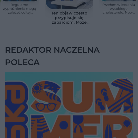
Regularne
Przełom w leczeniu
wypróżnienia mogą
wysokiego
zależeć od tej
cholesterolu. Nowa
Ten objaw często
witaminy. Odkrycie
terapia zmniejszyła
przypisuje się
zaskoczyło
LDL o ponad połowę
zaparciom. Może
naukowców
jednak wskazywać
na chorobę jelita
REDAKTOR NACZELNA
POLECA