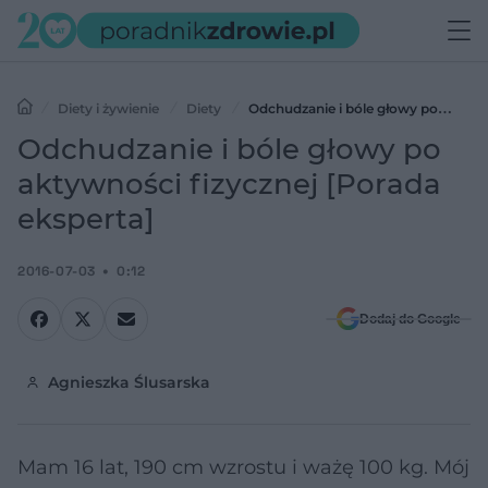
Diety i żywienie
Diety
Odchudzanie i bóle głowy po
aktywności fizycznej [Porada eksperta]
Odchudzanie i bóle głowy po
aktywności fizycznej [Porada
eksperta]
2016-07-03
0:12
Dodaj do Google
Agnieszka Ślusarska
Mam 16 lat, 190 cm wzrostu i ważę 100 kg. Mój