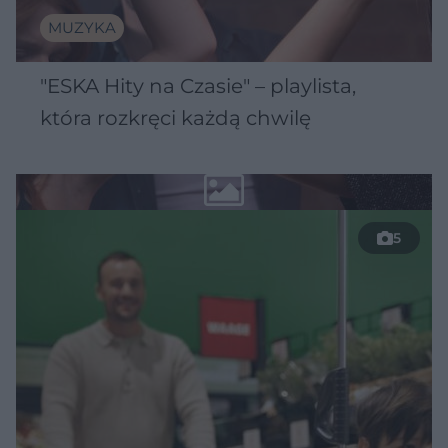
MUZYKA
"ESKA Hity na Czasie" – playlista,
która rozkręci każdą chwilę
5