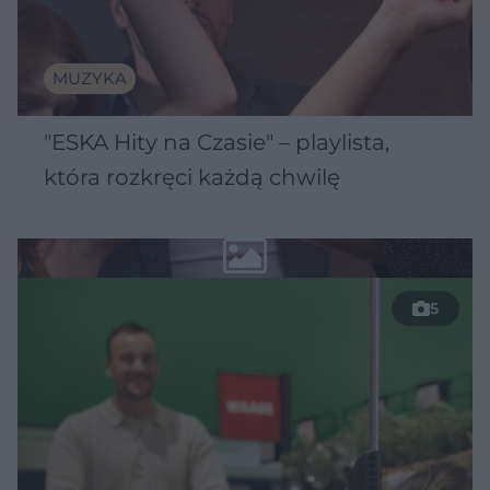
MUZYKA
"ESKA Hity na Czasie" – playlista,
która rozkręci każdą chwilę
5