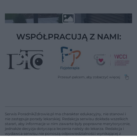
WSPÓŁPRACUJĄ Z NAMI:
Serwis PoradnikZdrowie.pl ma charakter edukacyjny, nie stanowi i
nie zastępuje porady lekarskiej. Redakcja serwisu dokłada wszelkich
starań, aby informacje w nim zawarte były poprawne merytorycznie,
jednakże decyzja dotycząca leczenia należy do lekarza. Redakcja i
wydawca serwisu nie ponoszą odpowiedzialności wynikającej z