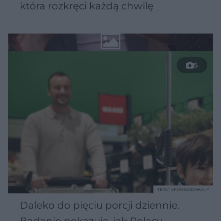
która rozkręci każdą chwilę
5
TEKST SPONSOROWANY
Daleko do pięciu porcji dziennie.
Badanie pokazuje, jak Polacy