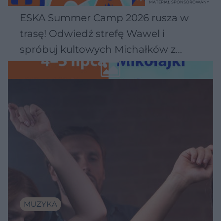
MATERIAŁ SPONSOROWANY
ESKA Summer Camp 2026 rusza w
trasę! Odwiedź strefę Wawel i
spróbuj kultowych Michałków z
Wawelu
MUZYKA