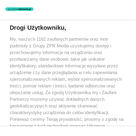
zastosowania informacji zamieszczonych na stronach serwisu, który
nie prowadzi działalności leczniczej polegającej na udzielaniu
świadczeń zdrowotnych w rozumieniu art. 3 ust 1 ustawy o
działalności leczniczej.
Drogi Użytkowniku,
Żaden utwór zamieszczony w serwisie nie może być powielany i
My, naszych 1162 zaufanych partnerów oraz inne
rozpowszechniany lub dalej rozpowszechniany w jakikolwiek sposób
(w tym także elektroniczny lub mechaniczny) na jakimkolwiek polu
podmioty z Grupy ZPR Media uzyskujemy dostęp i
eksploatacji w jakiejkolwiek formie, włącznie z umieszczaniem w
przechowujemy informacje na urządzeniu oraz
Internecie bez pisemnej zgody właściciela praw. Jakiekolwiek użycie
przetwarzamy dane osobowe, takie jak unikalne
lub wykorzystanie utworów w całości lub w części z naruszeniem
prawa, tzn. bez właściwej zgody, jest zabronione pod groźbą kary i
identyfikatory, standardowe informacje wysyłane przez
może być ścigane prawnie.
urządzenie czy dane przeglądania w celu zapewniania
spersonalizowanych reklam, wybór spersonalizowanych
treści, pomiar reklam i treści, badanie odbiorców oraz
ulepszanie usług. Za zgodą Użytkownika my i Zaufani
Partnerzy możemy używać dokładnych danych
geolokalizacyjnych oraz aktywnie skanować
charakterystykę urządzenia do celów identyfikacji.
O nas
Ponieważ cenimy Twoją prywatność, prosimy o zgodę na
korzystanie z tych technologii poprzez kliknięcie
Informacje prawne
„Akceptuję”. Zgoda jest dobrowolna i zawsze możesz ją