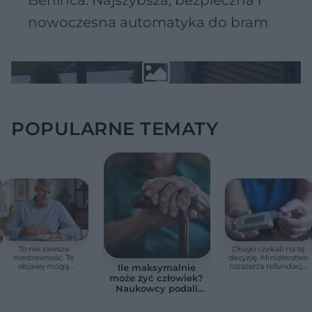
nowoczesna automatyka do bram
POPULARNE TEMATY
To nie zawsze
Długo czekali na tę
niestrawność. Te
decyzję. Ministerstwo
objawy mogą
rozszerza refundację
Ile maksymalnie
wskazywać na raka
pomp insulinowych
może żyć człowiek?
trzustki
Naukowcy podali
zaskakującą liczbę