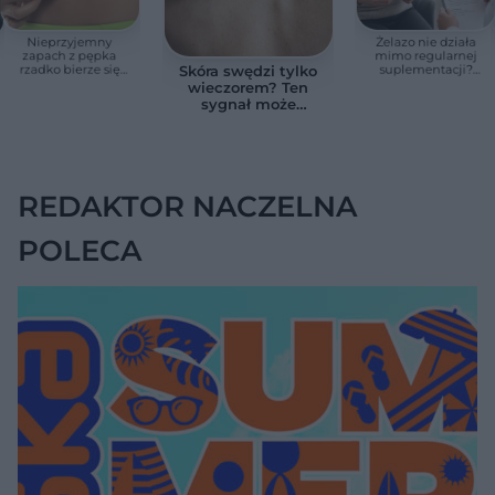
Nieprzyjemny
Żelazo nie działa
zapach z pępka
mimo regularnej
rzadko bierze się
suplementacji?
Skóra swędzi tylko
znikąd. Jeden objaw
Przyczyna może
wieczorem? Ten
zmienia wszystko
ukrywać się w
sygnał może
jelitach
wskazywać na
chorobę, która długo
nie daje objawów
REDAKTOR NACZELNA
POLECA