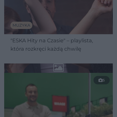
MUZYKA
"ESKA Hity na Czasie" – playlista,
która rozkręci każdą chwilę
5