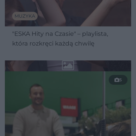
MUZYKA
"ESKA Hity na Czasie" – playlista,
która rozkręci każdą chwilę
5