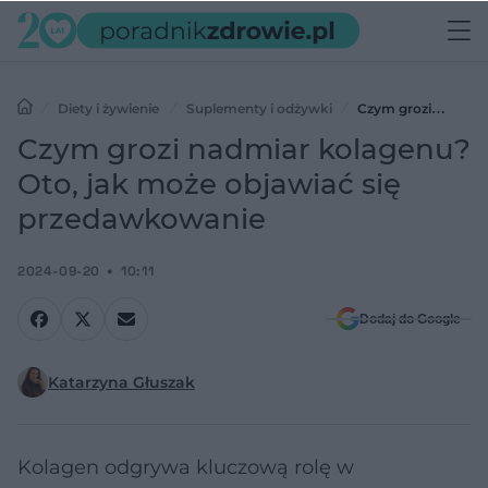
Diety i żywienie
Suplementy i odżywki
Czym grozi
nadmiar kolagenu? Oto, jak może objawiać się przedawkowanie
Czym grozi nadmiar kolagenu?
Oto, jak może objawiać się
przedawkowanie
2024-09-20
10:11
Dodaj do Google
Katarzyna Głuszak
Kolagen odgrywa kluczową rolę w