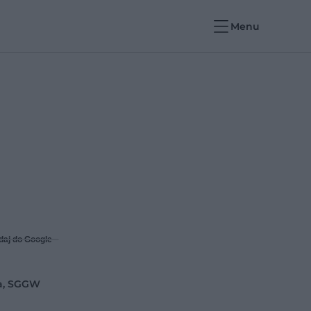
Menu
daj do Google
ia, SGGW