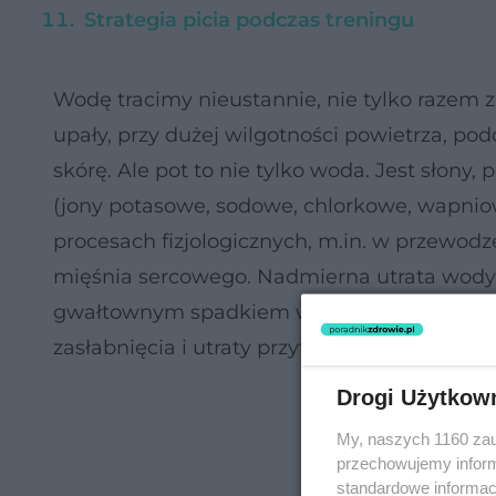
Strategia picia podczas treningu
Wodę tracimy nieustannie, nie tylko razem z
upały, przy dużej wilgotności powietrza, po
skórę. Ale pot to nie tylko woda. Jest słony,
(jony potasowe, sodowe, chlorkowe, wapnio
procesach fizjologicznych, m.in. w przewod
mięśnia sercowego. Nadmierna utrata wody i
gwałtownym spadkiem wydolności fizycznej
zasłabnięcia i utraty przytomności.
Drogi Użytkow
My, naszych 1160 zau
przechowujemy informa
standardowe informac