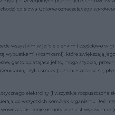
z myślą o szczególnych potrzebach sportowców z
ochodzi od słowa
izotonia
oznaczającego
wyrówna
rzede wszystkim w jelicie cienkim i częściowo w g
rytą wypustkami (kosmkami), które zwiększają jeg
śne, gęsto oplatające jelito, mogą szybciej prze
rzenikania, czyli osmozy (przemieszczania się pł
tycznego elektrolity (i wszystkie rozpuszczone sk
ocierają do wszystkich komórek organizmu. Jeśli st
, wówczas ciśnienie osmotyczne jest wyrównane (i