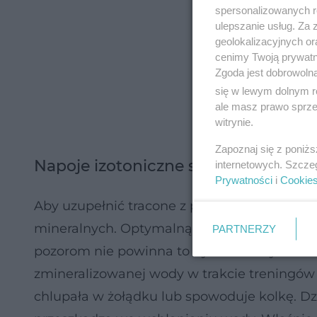
spersonalizowanych re
ulepszanie usług. Za
geolokalizacyjnych or
cenimy Twoją prywatno
Zgoda jest dobrowoln
się w lewym dolnym r
ale masz prawo sprzec
witrynie.
Zapoznaj się z poniż
Napoje izotoniczne stworzone z my
internetowych. Szcze
Prywatności
i
Cookie
Aby uzupełnić tracone z potem składniki, p
mineralnych. Optymalną, czyli o takim stęż
PARTNERZY
pozorom nie powinna to być woda wysoko zm
zmineralizowanej wody w trakcie treningów 
chlupała w żołądku lub spowoduje kolkę. Dz