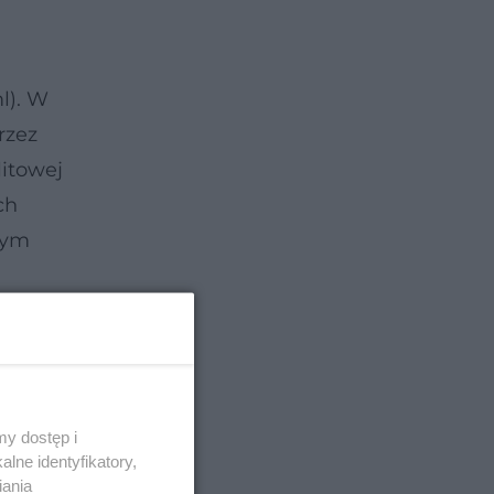
l). W
rzez
litowej
ch
tym
y dostęp i
lne identyfikatory,
iania