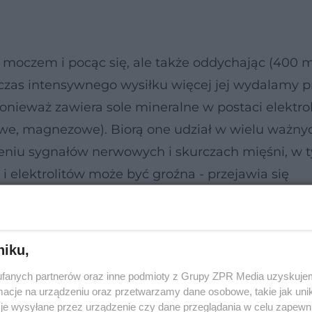
 moczem i pocąc się, ale także oddychając (400 m
dczas intensywnego wysiłku więcej jej wydalamy p
 ponieważ zawiera sole mineralne w postaci elektro
we, magnezowe). Biorą one udział w wielu ważny
zeniu sygnałów nerwowych i skurczach mięśni, w 
 elektrolitów może być groźna - przejawia się
 i narastającym znużeniem; może prowadzić do
niku,
fanych partnerów oraz inne podmioty z Grupy ZPR Media uzyskujem
cje na urządzeniu oraz przetwarzamy dane osobowe, takie jak unika
je wysyłane przez urządzenie czy dane przeglądania w celu zapewn