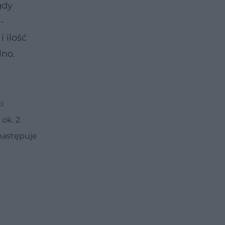
gdy
-
 ilość
lno.
i
 ok. 2
następuje