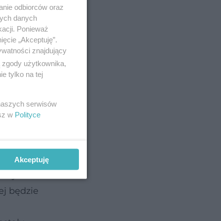
anie odbiorców oraz
nych danych
kacji. Ponieważ
ięcie „Akceptuję”.
ywatności znajdujący
ą zgody użytkownika,
 tylko na tej
 naszych serwisów
esz w
Polityce
li
ew
Akceptuję
m wysoko
ej będzie