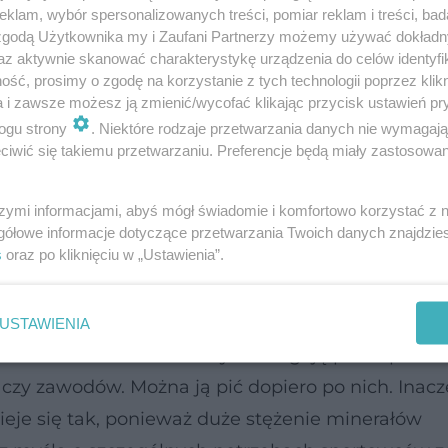
klam, wybór spersonalizowanych treści, pomiar reklam i treści, bad
 zgodą Użytkownika my i Zaufani Partnerzy możemy używać dokład
az aktywnie skanować charakterystykę urządzenia do celów identyfi
ść, prosimy o zgodę na korzystanie z tych technologii poprzez klikn
a i zawsze możesz ją zmienić/wycofać klikając przycisk ustawień pr
ogu strony
. Niektóre rodzaje przetwarzania danych nie wymagaj
iwić się takiemu przetwarzaniu. Preferencje będą miały zastosowanie
szymi informacjami, abyś mógł świadomie i komfortowo korzystać z
ślą o sportowcach
gółowe informacje dotyczące przetwarzania Twoich danych znajdzi
s
oraz po kliknięciu w „Ustawienia”.
otrzebujemy więc wody z optymalną zawartością so
eniu składników, jakie mają płyny ustrojowe. Wbr
USTAWIENIA
ineralizowana! Trenerzy ostrzegają przed picie
czy zawodów. Można ją pić dopiero po nich. Inacz
ieje się tak, ponieważ duże stężenie minerałów