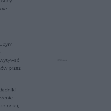
ostały
nie
rubym.
o
chwytywać
ynów przez
ładniki
ężenie
zotonia),