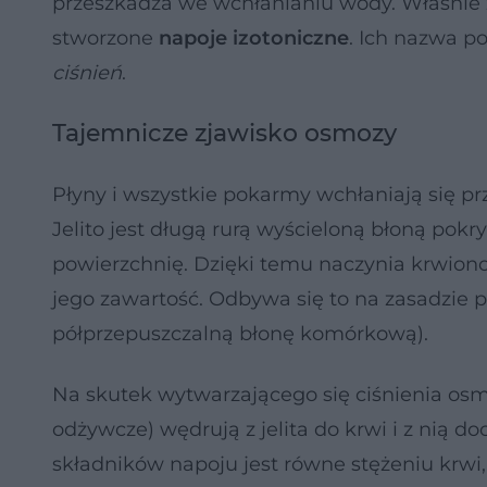
przeszkadza we wchłanianiu wody. Właśnie 
stworzone
napoje izotoniczne
. Ich nazwa p
ciśnień
.
Tajemnicze zjawisko osmozy
Płyny i wszystkie pokarmy wchłaniają się p
Jelito jest długą rurą wyścieloną błoną pok
powierzchnię. Dzięki temu naczynia krwiono
jego zawartość. Odbywa się to na zasadzie p
półprzepuszczalną błonę komórkową).
Na skutek wytwarzającego się ciśnienia osmo
odżywcze) wędrują z jelita do krwi i z nią d
składników napoju jest równe stężeniu krwi