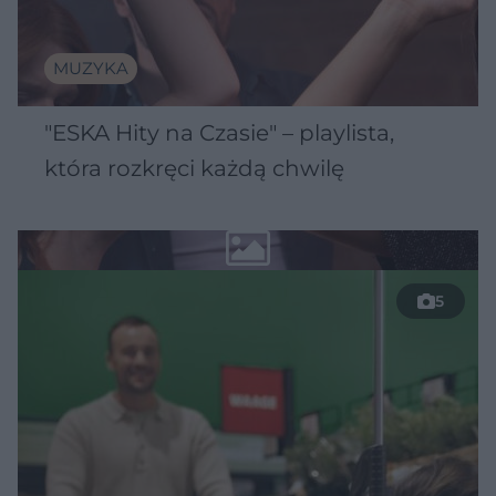
MUZYKA
"ESKA Hity na Czasie" – playlista,
która rozkręci każdą chwilę
5