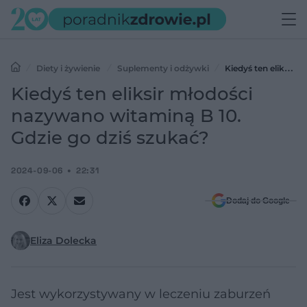
Diety i żywienie
Suplementy i odżywki
Kiedyś ten eliksir
młodości nazywano witaminą B 10. Gdzie go dziś szukać?
Kiedyś ten eliksir młodości
nazywano witaminą B 10.
Gdzie go dziś szukać?
2024-09-06
22:31
Dodaj do Google
Eliza Dolecka
Jest wykorzystywany w leczeniu zaburzeń