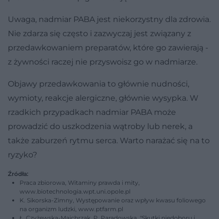
Uwaga, nadmiar PABA jest niekorzystny dla zdrowia.
Nie zdarza się często i zazwyczaj jest związany z
przedawkowaniem preparatów, które go zawierają -
z żywności raczej nie przyswoisz go w nadmiarze.
Objawy przedawkowania to głównie nudności,
wymioty, reakcje alergiczne, głównie wysypka. W
rzadkich przypadkach nadmiar PABA może
prowadzić do uszkodzenia wątroby lub nerek, a
także zaburzeń rytmu serca. Warto narażać się na to
ryzyko?
Źródła:
Praca zbiorowa, Witaminy prawda i mity,
www.biotechnologia.wpt.uni.opole.pl
K. Sikorska-Zimny, Występowanie oraz wpływ kwasu foliowego
na organizm ludzki, www.ptfarm.pl
Ł. Czyżewska-Majchrzak, P. Paradowska, "Skutki niedoboru i