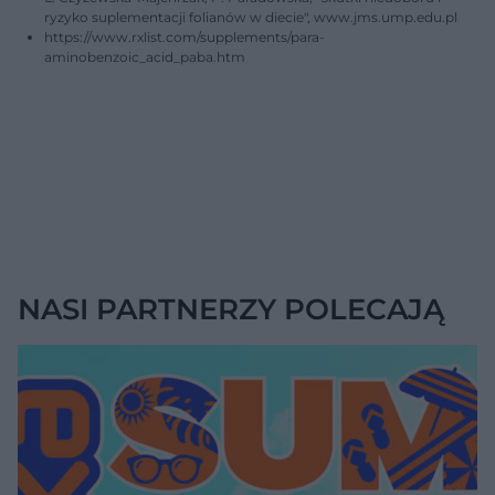
ryzyko suplementacji folianów w diecie", www.jms.ump.edu.pl
https://www.rxlist.com/supplements/para-
aminobenzoic_acid_paba.htm
NASI PARTNERZY POLECAJĄ