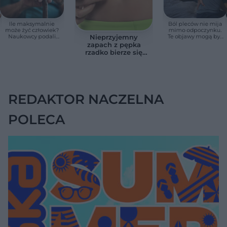
Ile maksymalnie
Ból pleców nie mija
może żyć człowiek?
mimo odpoczynku.
Naukowcy podali
Te objawy mogą być
Nieprzyjemny
zaskakującą liczbę
sygnałem raka
zapach z pępka
rzadko bierze się
znikąd. Jeden objaw
zmienia wszystko
REDAKTOR NACZELNA
POLECA