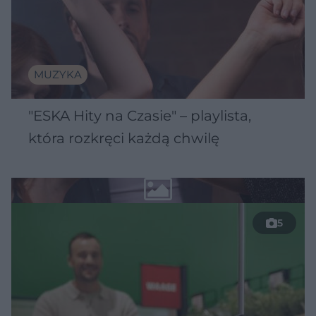
MUZYKA
"ESKA Hity na Czasie" – playlista,
która rozkręci każdą chwilę
5