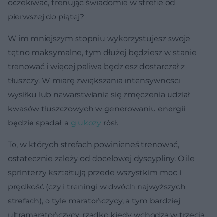
oczekiwać, trenując świadomie w strefie od
pierwszej do piątej?
W im mniejszym stopniu wykorzystujesz swoje
tętno maksymalne, tym dłużej będziesz w stanie
trenować i więcej paliwa będziesz dostarczał z
tłuszczy. W miarę zwiększania intensywności
wysiłku lub nawarstwiania się zmęczenia udział
kwasów tłuszczowych w generowaniu energii
będzie spadał, a
glukozy
rósł.
To, w których strefach powinieneś trenować,
ostatecznie zależy od docelowej dyscypliny. O ile
sprinterzy kształtują przede wszystkim moc i
prędkość (czyli treningi w dwóch najwyższych
strefach), o tyle maratończycy, a tym bardziej
ultramaratończycy, rzadko kiedy wchodzą w trzecią