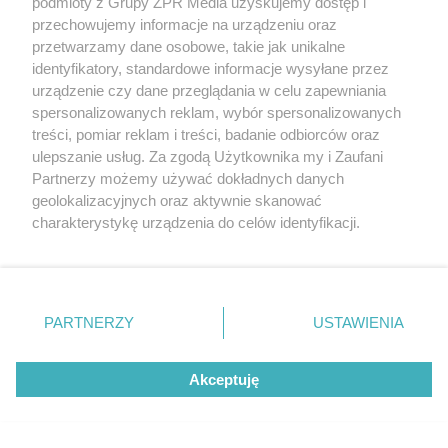
podmioty z Grupy ZPR Media uzyskujemy dostęp i
przechowujemy informacje na urządzeniu oraz
biegacze długodystansowi,
przetwarzamy dane osobowe, takie jak unikalne
kolarze,
identyfikatory, standardowe informacje wysyłane przez
triathloniści,
urządzenie czy dane przeglądania w celu zapewniania
spersonalizowanych reklam, wybór spersonalizowanych
swimrunnerzy,
treści, pomiar reklam i treści, badanie odbiorców oraz
wioślarze.
ulepszanie usług. Za zgodą Użytkownika my i Zaufani
Partnerzy możemy używać dokładnych danych
Czy to znaczy, że pomiar tętna dla dyscyplin, w
geolokalizacyjnych oraz aktywnie skanować
których przeważa komponenta siłowa (np.
charakterystykę urządzenia do celów identyfikacji.
Ponieważ cenimy Twoją prywatność, prosimy o zgodę na
kulturystyka) nie ma sensu? Okazuje się, że
korzystanie z tych technologii poprzez kliknięcie
niespecjalnie. Wynika to ze specyfiki ludzkiego
„Akceptuję”. Zgoda jest dobrowolna i zawsze możesz ją
układu krążenia. Po prostu eksplozywne wysiłki
zmienić/wycofać klikając przycisk ustawień prywatności
PARTNERZY
USTAWIENIA
trwają zbyt krótko, aby wywołać skutek w postaci
znajdujący się w lewym dolnym rogu strony
. Niektóre
rodzaje przetwarzania danych nie wymagają zgody
wzrostu tętna.
Akceptuję
użytkownika, ale masz prawo sprzeciwić się takiemu
przetwarzaniu. Preferencje będą miały zastosowanie tylko
Pojedyncza seria podnoszenia ciężarów znacznie
na tej witrynie.
szybciej sprawi, że doprowadzisz do zmęczenia