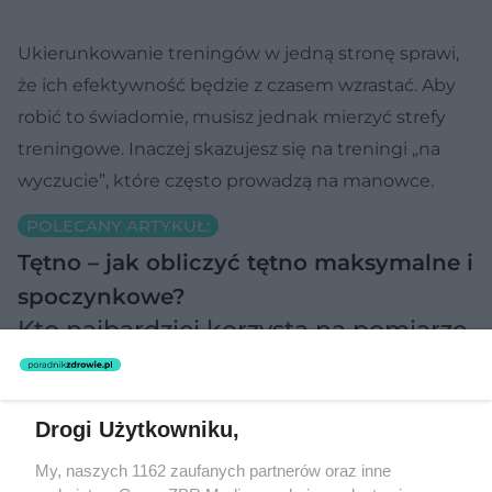
Ukierunkowanie treningów w jedną stronę sprawi,
że ich efektywność będzie z czasem wzrastać. Aby
robić to świadomie, musisz jednak mierzyć strefy
treningowe. Inaczej skazujesz się na treningi „na
wyczucie”, które często prowadzą na manowce.
POLECANY ARTYKUŁ:
Tętno – jak obliczyć tętno maksymalne i
spoczynkowe?
Kto najbardziej korzysta na pomiarze
stref tętna?
Strefy tętna to pojęcie, do którego szczególnie
Drogi Użytkowniku,
chętnie odwołują się przedstawiciele dyscyplin
My, naszych 1162 zaufanych partnerów oraz inne
wytrzymałościowych, jak np.: