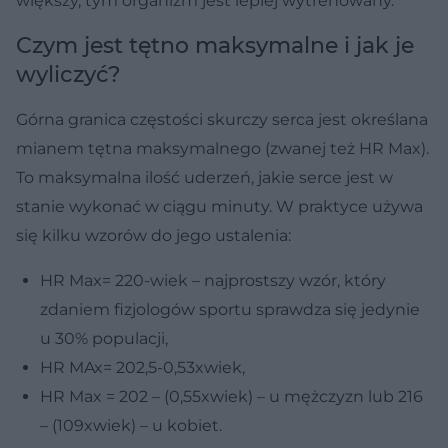
większy, tym organizm jest lepiej wytrenowany.
Czym jest tętno maksymalne i jak je
wyliczyć?
Górna granica częstości skurczy serca jest określana
mianem tętna maksymalnego (zwanej też HR Max).
To maksymalna ilość uderzeń, jakie serce jest w
stanie wykonać w ciągu minuty. W praktyce używa
się kilku wzorów do jego ustalenia:
HR Max= 220-wiek – najprostszy wzór, który
zdaniem fizjologów sportu sprawdza się jedynie
u 30% populacji,
HR MAx= 202,5-0,53xwiek,
HR Max = 202 – (0,55xwiek) – u mężczyzn lub 216
– (109xwiek) – u kobiet.