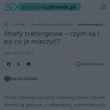
Treningi
Treningi ogólnorozwojowe
Strefy treningowe –
czym są i po co je mierzyć?
Strefy treningowe – czym są i
po co je mierzyć?
2021-12-01
13:07
Dodaj do Google
Maciej Szukała
Strefy treningowe (ang. training zones lub HR
zones) są jednym z najbardziej uniwersalnych