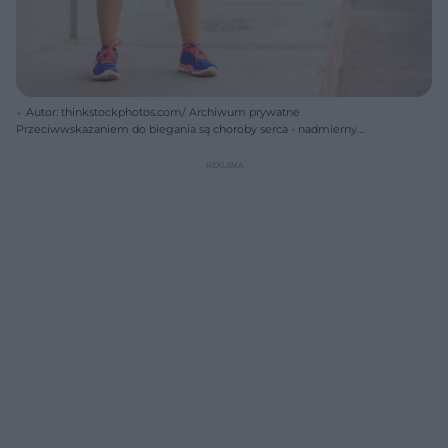
Autor: thinkstockphotos.com/ Archiwum prywatne
Przeciwwskazaniem do biegania są choroby serca - nadmierny
wysiłek może bowiem doprowadzić do groźnych powikłań.