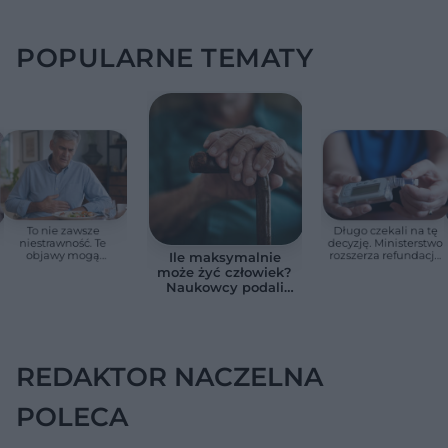
POPULARNE TEMATY
To nie zawsze
Długo czekali na tę
niestrawność. Te
decyzję. Ministerstwo
objawy mogą
rozszerza refundację
Ile maksymalnie
wskazywać na raka
pomp insulinowych
może żyć człowiek?
trzustki
Naukowcy podali
zaskakującą liczbę
REDAKTOR NACZELNA
POLECA