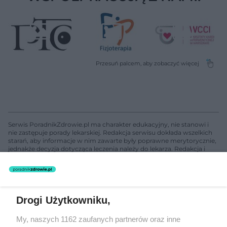
Serwis PoradnikZdrowie.pl ma charakter edukacyjny, nie stanowi i
nie zastępuje porady lekarskiej. Redakcja serwisu dokłada wszelkich
starań, aby informacje w nim zawarte były poprawne merytorycznie,
jednakże decyzja dotycząca leczenia należy do lekarza. Redakcja i
wydawca serwisu nie ponoszą odpowiedzialności wynikającej z
zastosowania informacji zamieszczonych na stronach serwisu, który
nie prowadzi działalności leczniczej polegającej na udzielaniu
świadczeń zdrowotnych w rozumieniu art. 3 ust 1 ustawy o
działalności leczniczej.
Drogi Użytkowniku,
My, naszych 1162 zaufanych partnerów oraz inne
Żaden utwór zamieszczony w serwisie nie może być powielany i