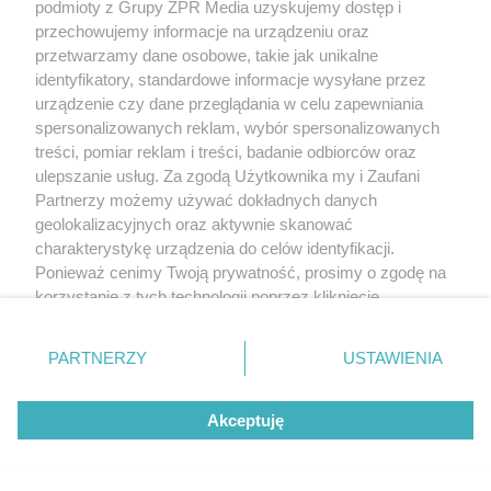
podmioty z Grupy ZPR Media uzyskujemy dostęp i
rozpowszechniany lub dalej rozpowszechniany w jakikolwiek sposób
(w tym także elektroniczny lub mechaniczny) na jakimkolwiek polu
przechowujemy informacje na urządzeniu oraz
eksploatacji w jakiejkolwiek formie, włącznie z umieszczaniem w
przetwarzamy dane osobowe, takie jak unikalne
Internecie bez pisemnej zgody właściciela praw. Jakiekolwiek użycie
lub wykorzystanie utworów w całości lub w części z naruszeniem
identyfikatory, standardowe informacje wysyłane przez
prawa, tzn. bez właściwej zgody, jest zabronione pod groźbą kary i
urządzenie czy dane przeglądania w celu zapewniania
może być ścigane prawnie.
spersonalizowanych reklam, wybór spersonalizowanych
treści, pomiar reklam i treści, badanie odbiorców oraz
ulepszanie usług. Za zgodą Użytkownika my i Zaufani
Partnerzy możemy używać dokładnych danych
geolokalizacyjnych oraz aktywnie skanować
charakterystykę urządzenia do celów identyfikacji.
O nas
Ponieważ cenimy Twoją prywatność, prosimy o zgodę na
korzystanie z tych technologii poprzez kliknięcie
Informacje prawne
„Akceptuję”. Zgoda jest dobrowolna i zawsze możesz ją
zmienić/wycofać klikając przycisk ustawień prywatności
PARTNERZY
USTAWIENIA
Nasze serwisy
znajdujący się w lewym dolnym rogu strony
. Niektóre
rodzaje przetwarzania danych nie wymagają zgody
© 2026 Grupa ZPR Media
Akceptuję
użytkownika, ale masz prawo sprzeciwić się takiemu
przetwarzaniu. Preferencje będą miały zastosowanie tylko
na tej witrynie.