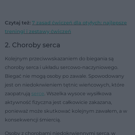
Czytaj też:
7 zasad ćwiczeń dla otyłych: najlepsze
treningi i zestawy ćwiczeń
2. Choroby serca
Kolejnym przeciwwskazaniem do biegania są
choroby serca i układu sercowo-naczyniowego.
Biegać nie mogą osoby po zawale. Spowodowany
jest on niedokrwieniem tętnic wieńcowych, które
zaopatrują
serce
. Wszelka wysoce wysiłkowa
aktywność fizyczna jest całkowicie zakazana,
ponieważ może skutkować kolejnym zawałem, a w
konsekwencji śmiercią.
Osoby z chorobami niedokrwiennymi serca, w