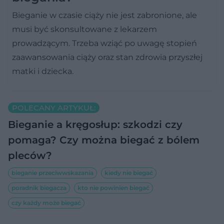
Bieganie w czasie ciąży nie jest zabronione, ale
musi być skonsultowane z lekarzem
prowadzącym. Trzeba wziąć po uwagę stopień
zaawansowania ciąży oraz stan zdrowia przyszłej
matki i dziecka.
POLECANY ARTYKUŁ:
Bieganie a kręgosłup: szkodzi czy
pomaga? Czy można biegać z bólem
pleców?
bieganie przeciwwskazania
kiedy nie biegać
poradnik biegacza
kto nie powinien biegać
czy każdy może biegać